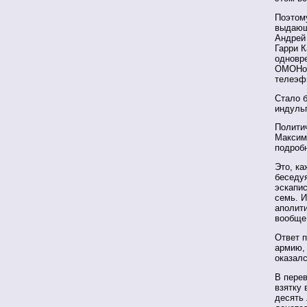
Поэтом
выдающ
Андрей
Гарри К
одновр
ОМОНом
телеэф
Стало б
индуль
Полити
Максимо
подробн
Это, ка
беседуя
эскапис
семь. И
аполити
вообще
Ответ 
армию, 
оказалс
В перев
взятку 
десять 