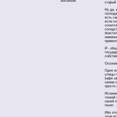
старый 
Ну да, 
господа
есть са
если хо
хочется
соседст
блистат
невмен
привел
И - общ
государ
собстве
Осозна
Одно и
улицы п
кафе за
своим 
просто 
Испанец
тонкий 
своей п
понят…
Ибо это
этом вс