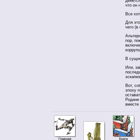
денется
что он 
Все хот
Для это
чего (в
Альтерн
пор, по
включен
корруп
В сущно
Или, за
последо
эскапиз
Вот, со
эпоху п
остават
Родине 
вместе 
Главная
Книги