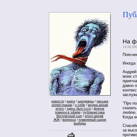
Пуб
На ф
14.06.20
Поясне
Иногда 
Андрей
моих ст
приятна
давно 
контекс
заслуж
новости
/
книги
/
шендевры
/
письма
"Про по
иллюстрации
/
о себе
/
медиа-архив
сказать
итого
/
здесь был ссср
/
форум
люблю. 
помехи в эфире
/
публицистика
бесплатный сыр
/
итого-архив
Когда е
ЖЖ
/
вопросы
/
плавленый сырок
выборы
Спасибо
за высо
противо