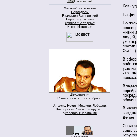
Как буд
Михаил Златковский
Перлодром
На фига
Владимир Вишневский
Борис Жутовский
Но поли
журнал "Бесэдер?"
Игорь Иртеньев
несовер
жизни и
людей, 
уже пер
против 
Ост"...)
В сфор
работа
усилий 
что там
прекрас
Владель
перебра
Шендерович.
посреди
Рыцарь непечатного образа.
обочин
А также: Носик, Мошков, Лебедев,
В нераз
Касперский, Экслер и другие -
каждом 
в
галерее «Человеки»
Делает
Спрятат
вещь за
безукор
моя кнопка