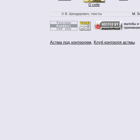
О себе
© В. Шендерович, тексты
М. З
жалобы и 
принимаю
Астма под контролем
,
Клуб контроля астмы
.