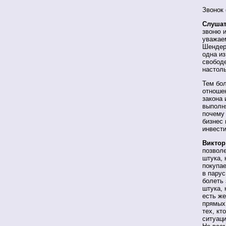
Звонок 
Слушат
звоню и
уважае
Шендеро
одна и
свободе
настоль
Тем бо
отношен
закона 
выполня
почему
бизнес 
инвест
Виктор
позволе
штука, 
покупае
в парус
болеть 
штука, 
есть же
прямых 
тех, кт
ситуаци