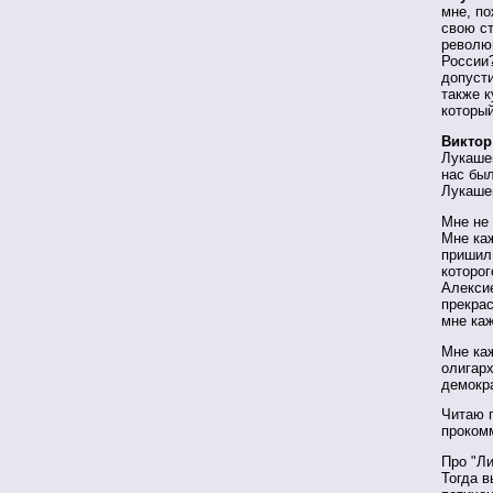
мне, по
свою с
револю
России?
допусти
также к
который
Виктор
Лукаше
нас бы
Лукаше
Мне не
Мне каж
пришил 
которог
Алексие
прекрас
мне каж
Мне ка
олигарх
демокр
Читаю п
проком
Про "Ли
Тогда в