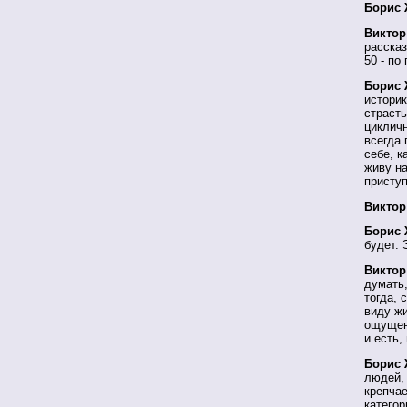
Борис 
Виктор
рассказ
50 - по
Борис 
историк
страсть
цикличн
всегда 
себе, к
живу на
приступ
Виктор
Борис 
будет. 
Виктор
думать,
тогда, 
виду жи
ощущени
и есть,
Борис 
людей, 
крепчае
категор