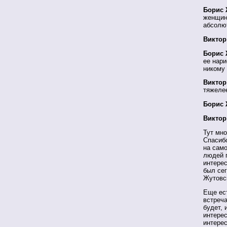
Борис 
женщин,
абсолют
Виктор
Борис 
ее нари
никому 
Виктор
тяжеле
Борис 
Виктор
Тут мно
Спасибо
на само
людей п
интерес
был сег
Жутовс
Еще ес
встреча
будет, 
интерес
интерес