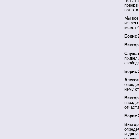
Вот эта
поворач
вот это
Мы все 
искренн
может б
Борис 
Виктор
Слушат
привели
свобода
Борис 
Алекса
определ
нему о
Виктор
парадо
отчасти
Борис 
Виктор
определ
издания
основе 