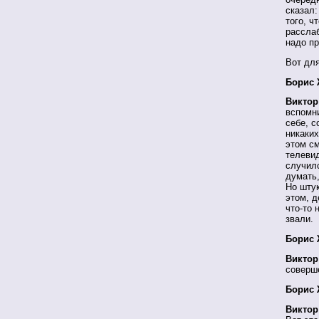
сказал:
того, ч
расслаб
надо пр
Вот для
Борис 
Виктор
вспомни
себе, с
никаких
этом см
телевид
случилс
думать,
Но штук
этом, д
что-то 
звали.
Борис 
Виктор
соверш
Борис 
Виктор