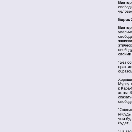
Виктор
свободн
человек
Борис 
Виктор
увелич
свободы
записк
этическ
свободу
своими 
"Без со
практик
образо
Хорошие
Мурзу т
к Кара-
хотел 
сказать
свободн
"Скажит
нибудь
чем бу
будет.
"На это