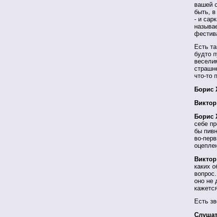
вашей 
быть, в
- и сар
называе
фестива
Есть та
будто п
веселим
страшне
что-то 
Борис 
Виктор
Борис 
себе пр
бы пив
во-перв
оцеплен
Виктор
каких о
вопрос.
оно не 
кажется
Есть зв
Слушат