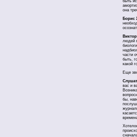
быть ис
амортиз
она тре
Борис 
необход
осознат
Виктор
людей 
биологи
надбио
части о
быть, г
какой г
Еще зво
Слушат
вас и в
Возника
вопрос
бы, нав
послуша
журнали
касаетс
времена
Хотелос
происхо
сначала