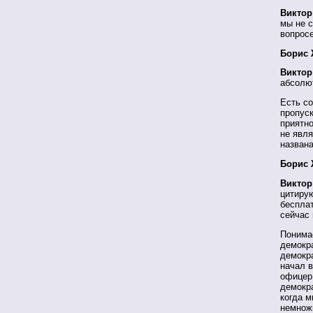
Виктор
мы не 
вопросе
Борис 
Виктор
абсолю
Есть с
пропус
приятно
не явля
названа
Борис 
Виктор
цитирую
бесплат
сейчас в
Понимае
демокра
демокра
начал в
офицер 
демокра
когда м
немножк