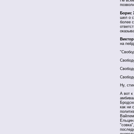
Не всем
позволи
Борис 
шел о с
более с
ответст
оказыв
Виктор
на пей
"Свобод
Свободе
Свободе
Свободе
Ну, сти
А вот к
амбива
Бродско
как ни 
политиз
Вайлем,
Ельцин.
"совка"
последо
очередн