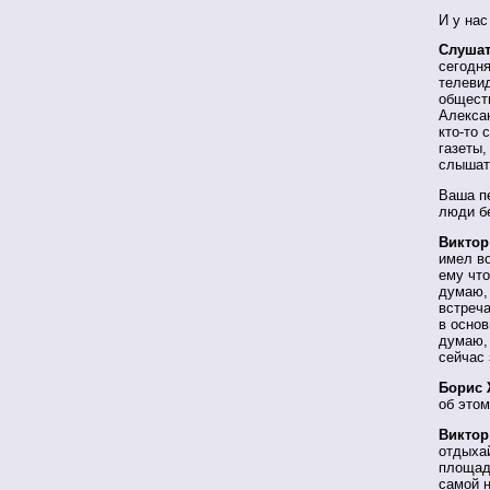
И у нас
Слушат
сегодня
телевид
обществ
Алекса
кто-то 
газеты,
слышат
Ваша пе
люди б
Виктор
имел во
ему что
думаю, 
встреча
в основ
думаю, 
сейчас 
Борис 
об этом
Виктор
отдыхай
площад
самой н