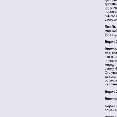
должны 
одну ис
персон
как лег
этого л
Лев Эмм
мерзкий
30-х г
Борис 
Виктор
лет, со
это я к
приехал
морду. 
этому 4
Он, уви
дверях
останов
человек
Борис 
Виктор
Борис 
поменял