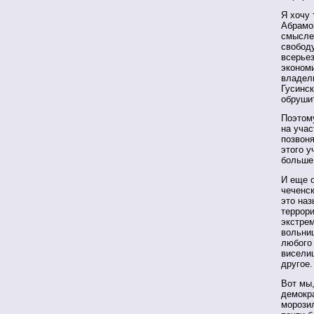
Я хочу 
Абрамов
смысле,
свободу
всерьез
экономи
владель
Гусинск
обрушит
Поэтому
на учас
позвоня
этого у
больше,
И еще о
чеченск
это наз
террори
экстрем
вольниц
любого 
виселиц
другое.
Вот мы,
демокра
морозил