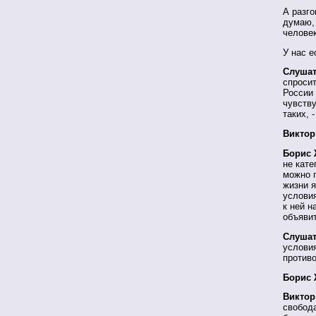
А разго
думаю, 
человек
У нас е
Слушат
спросит
России 
чувству
таких, 
Виктор
Борис 
не кате
можно г
жизни я
условия
к ней н
объявит
Слушат
условия
против
Борис 
Виктор
свобода