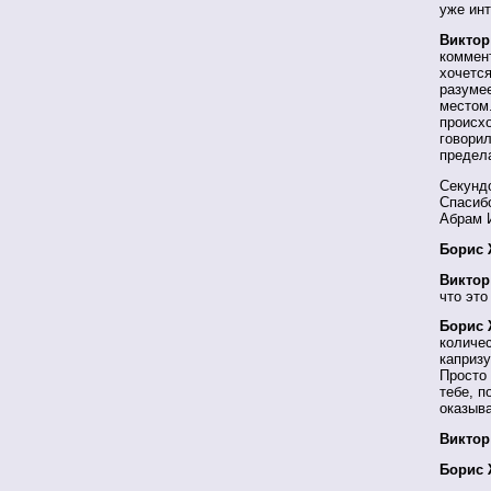
уже ин
Виктор
коммент
хочется
разумее
местом.
происхо
говорил
предел
Секундо
Спасибо
Абрам 
Борис 
Виктор
что это
Борис 
количес
капризу
Просто 
тебе, п
оказыв
Виктор
Борис 