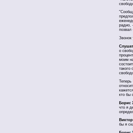
свободн
"Сообщи
предпол
еженеде
радио, 
позвал 
Звонок 
Слушат
о свобо
процент
моим н
состоит
такого
свобод
Теперь 
относи
кажется
кто бы
Борис 
что я д
опреде
Виктор
бы я ск
Борис 