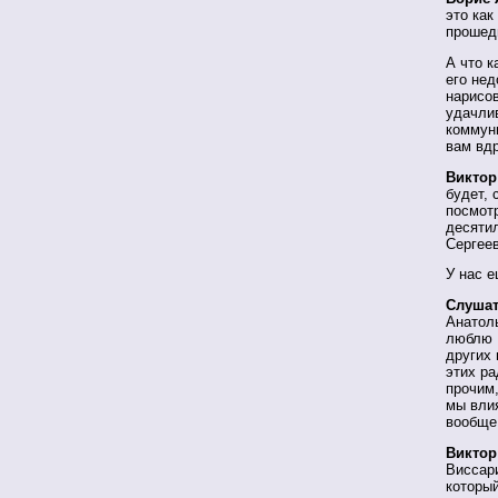
это как
прошед
А что к
его нед
нарисов
удачли
коммун
вам вдр
Виктор
будет, 
посмотр
десятил
Сергее
У нас е
Слушат
Анатоль
люблю 
других 
этих ра
прочим,
мы влия
вообще
Виктор
Виссари
который