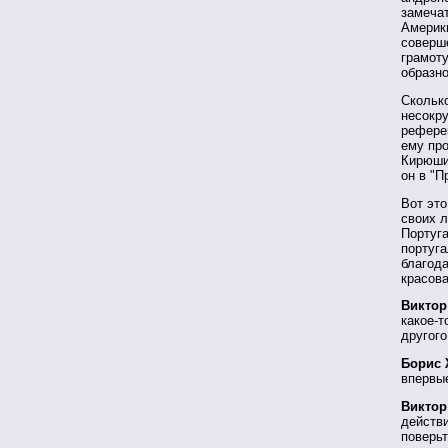
замечат
Америк
соверш
грамоту
образн
Сколько
несокру
референ
ему про
Кирюшин
он в "П
Вот это
своих 
Португа
португа
благод
красова
Виктор
какое-т
другог
Борис 
впервы
Виктор
действ
поверьт