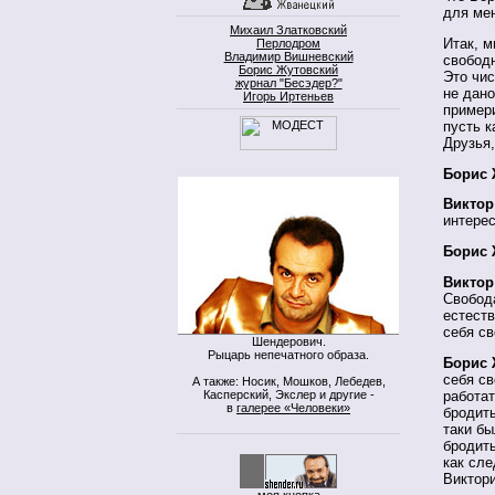
для мен
Михаил Златковский
Итак, м
Перлодром
Владимир Вишневский
свободн
Борис Жутовский
Это чис
журнал "Бесэдер?"
не дано
Игорь Иртеньев
пример
пусть к
Друзья,
Борис 
Виктор
интерес
Борис 
Виктор
Свобод
естеств
себя с
Шендерович.
Рыцарь непечатного образа.
Борис 
себя св
А также: Носик, Мошков, Лебедев,
Касперский, Экслер и другие -
работат
в
галерее «Человеки»
бродить
таки бы
бродить
как сле
Виктор
моя кнопка