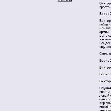
Виктор
просто
Борис 
Виктор
пойти н
моменто
армии. 
мог в с
я поним
Рождест
ощущен
Скольк
Борис 
Виктор
Борис 
Виктор
Слушат
внести,
легкий 
одного 
Кирюшин
истебли
андропо