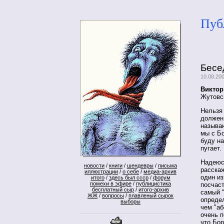
Пуб
Бесе
10.08.20
Виктор
Жутовс
Нельзя 
должен,
называю
мы с Б
буду на
пугает.
Надеюсь
новости
/
книги
/
шендевры
/
письма
расска
иллюстрации
/
о себе
/
медиа-архив
один из
итого
/
здесь был ссср
/
форум
помехи в эфире
/
публицистика
посчас
бесплатный сыр
/
итого-архив
самый "
ЖЖ
/
вопросы
/
плавленый сырок
определ
выборы
чем "аб
очень п
что Бор