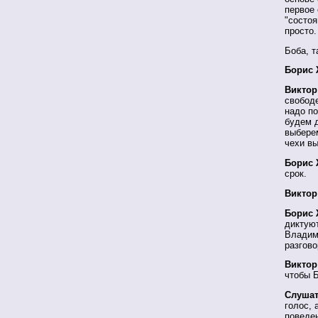
первое 
"состоя
просто.
Боба, т
Борис 
Виктор
свободе
надо по
будем д
выберем
чехи вы
Борис 
срок.
Виктор
Борис 
диктую
Владими
разгово
Виктор
чтобы Б
Слушат
голос, 
поведе