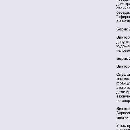
демокра
отлича
беседа,
"эфирно
вы наз
Борис 
Виктор
девушк
художес
человек
Борис 
Виктор
Слушат
тем сда
францу
этого в
деле б
важную
поговор
Виктор
Борисом
многих 
У нас в
дисцип