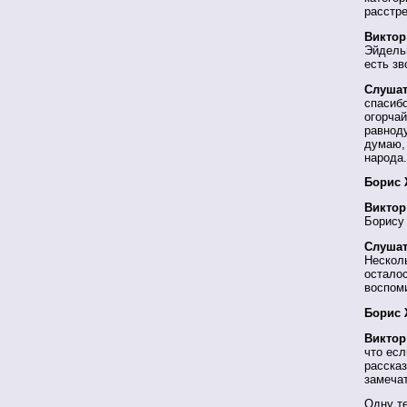
расстре
Виктор
Эйдельм
есть зв
Слушат
спасибо
огорчай
равноду
думаю,
народа.
Борис 
Виктор
Борису
Слушат
Нескол
остало
воспом
Борис 
Виктор
что есл
рассказ
замеча
Одну те