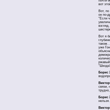
почти б
вот это
Вот, по
он по-
"Если ч
увеличи
взгляд,
шестер
Вот я б
глубинк
таком.
уже Гон
объясни
демокра
количес
ржавый 
"Шкода
Борис 
водопр
Виктор
связи, 
трудно,
Борис 
нельзя.
Виктор