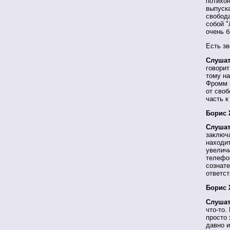
потихон
выпуска
свобод
собой "
очень б
Есть зв
Слушат
говорит
тому на
Фромм 
от своб
часть к
Борис 
Слушат
заключа
находи
увелич
телефон
сознате
ответст
Борис 
Слушат
что-то.
просто
давно и