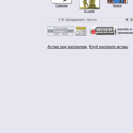
Главная
Книги
О себе
© В. Шендерович, тексты
М. З
жалобы и 
принимаю
Астма под контролем
,
Клуб контроля астмы
.