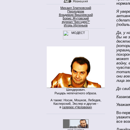
нормал
Михаил Златковский
Я увер
Перлодром
Владимир Вишневский
активн
Борис Жутовский
сделат
журнал "Бесэдер?"
(подаль
Игорь Иртеньев
Да, у н
Вы не 
десятк
(котор
украин
похоро
может 
войну,
чувства
тотали
они во
лица зе
До свид
Шендерович.
Рыцарь непечатного образа.
Казако
А также: Носик, Мошков, Лебедев,
Касперский, Экслер и другие -
Уважае
в
галерее «Человеки»
Во-перв
уважите
все воз
Давайте
моя кнопка