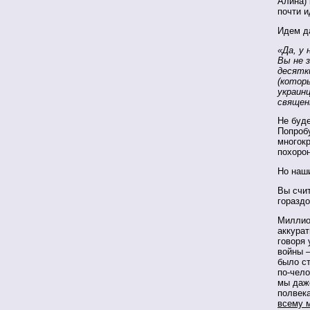
Алина) 
почти 
Идем д
«Да, у 
Вы не 
десятк
(котор
украин
свяще
Не буде
Попробу
многокр
похоро
Но наши
Вы счит
гораздо
Миллио
аккурат
говоря 
войны –
было с
по-чело
мы даже
полвек
всему 