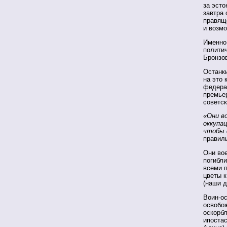
за эсто
завтра 
правящ
и возмо
Именно 
политич
Бронзо
Останки
на это 
федерал
премьер
советс
«Они в
оккупац
чтобы 
правил
Они вое
погибли
всеми 
цветы 
(наши д
Воин-ос
освобож
оскорбл
ипостас