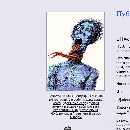
Пуб
«Неу
наст
17.05.20
Это пи
честное
нем, «б
отвеча
Козаков
Некотор
Итак.
новости
/
книги
/
шендевры
/
письма
«Добры
иллюстрации
/
о себе
/
медиа-архив
итого
/
здесь был ссср
/
форум
помехи в эфире
/
публицистика
Хотела
бесплатный сыр
/
итого-архив
сырка" 
ЖЖ
/
вопросы
/
плавленый сырок
выборы
Скажит
сильна
призна