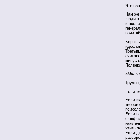
Это воп
Нам же,
люди в 
и после
генерал
почита
Берегли
идеолог
Третьим
считают
минус 
Полвека
«Милли
Трудно,
Если, к
Если вм
творого
психоло
Если на
фанфара
камлани
чтить п
Если д
разворо