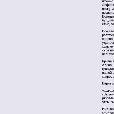
именно
Лифшица
немцам
независ
Володи
будущи
стыд за
Все это
разуме
спрово
удалос
хамски-
свое им
необход
Критика
Алина, 
граждан
нашей 
хитроу
Вернем
«…акти
сделат
(подал
этим вы
Именно
замети