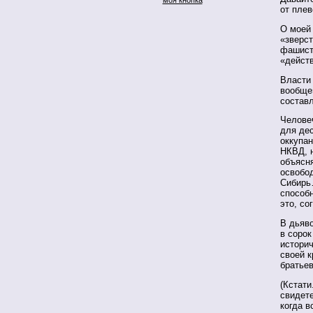
от плев
О моей 
«зверст
фашисто
«дейст
Власти 
вообще
состав
Челове
для дес
оккупан
НКВД, н
объясн
освобо
Сибирь
способн
это, со
В дьяв
в сорок
истори
своей 
братьев
(Кстати
свидете
когда 