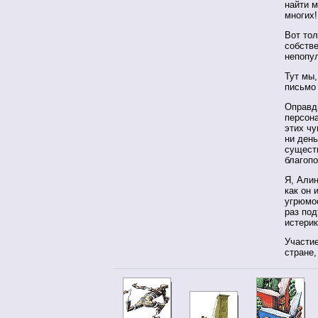
найти м
многих!
Вот тол
собстве
непопу
Тут мы,
письмо 
Оправд
персона
этих ч
ни день
сущест
благопо
Я, Алин
как он 
угрюмое
раз под
истерик
Участие
стране