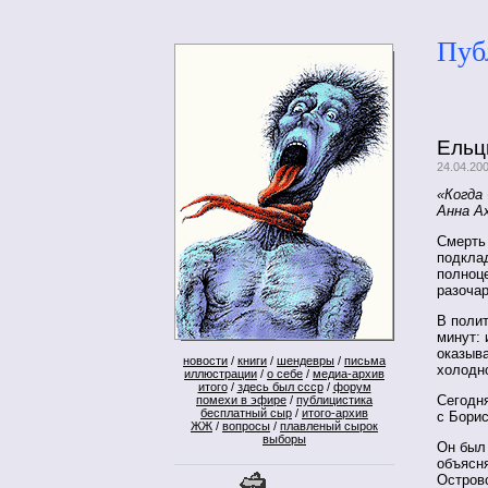
Пуб
Ельци
24.04.20
«Когда
Анна А
Смерть
подклад
полноц
разоча
В полит
минут: 
оказыва
новости
/
книги
/
шендевры
/
письма
холодно
иллюстрации
/
о себе
/
медиа-архив
итого
/
здесь был ссср
/
форум
Сегодня
помехи в эфире
/
публицистика
бесплатный сыр
/
итого-архив
с Бори
ЖЖ
/
вопросы
/
плавленый сырок
выборы
Он был 
объясня
Остров