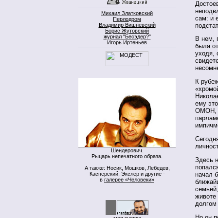
Достое
неподвл
Михаил Златковский
сам: и 
Перлодром
подстат
Владимир Вишневский
Борис Жутовский
журнал "Бесэдер?"
В нем, 
Игорь Иртеньев
была о
уходя, 
свидет
несомне
К рубеж
«хромо
Николае
ему это
ОМОН, 
парлам
импичм
Сегодня
личност
Шендерович.
Рыцарь непечатного образа.
Здесь н
попался
А также: Носик, Мошков, Лебедев,
Касперский, Экслер и другие -
начал б
в
галерее «Человеки»
ближайш
семьей
животе 
долгом
Но он п
моя кнопка