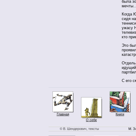
была зо
мечты
Когда 
сидя на
тенниси
ужасу 
телевиз
кто при
Это был
прояви
катаст
Отдель
идущий
партбил
С его с
Главная
Книги
О себе
© В. Шендерович, тексты
М. З