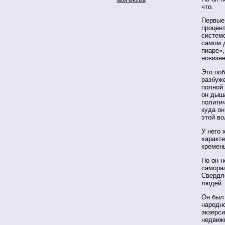
что.
Первые
процен
системо
самом 
пиаре»,
новизн
Это поб
разбуж
полной 
он дыша
политич
куда он
этой во
У него 
характе
кремень
Но он н
самора
Свердл
людей.
Он был 
народно
экзерси
недвижи