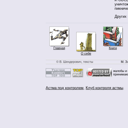
уничто
пикнич
Других 
Главная
Книги
О себе
© В. Шендерович, тексты
М. З
жалобы и 
принимаю
Астма под контролем
,
Клуб контроля астмы
.