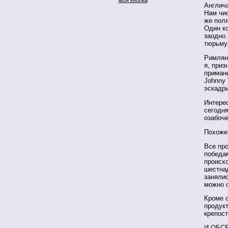
Англича
Нам чис
же поля
Один к
заодно
тюрьму
Римлян
я, приз
приман
Johnny 
эскадр
Интерес
сегодня
озабоч
Похоже,
Все пр
победа
происхо
шестнад
занялис
можно 
Кроме о
продукт
крепост
И ОБСЕ 