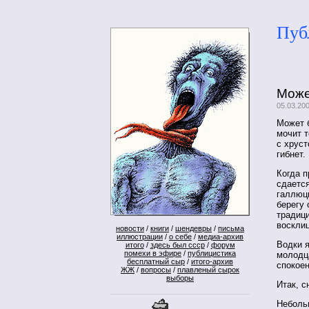
Пуб
Може
05.03.20
Может 
мочит 
с хруст
гибнет.
Когда п
сдается
галлюц
берегу 
традици
восклиц
новости
/
книги
/
шендевры
/
письма
иллюстрации
/
о себе
/
медиа-архив
Водки я
итого
/
здесь был ссср
/
форум
помехи в эфире
/
публицистика
молодца
бесплатный сыр
/
итого-архив
спокоен
ЖЖ
/
вопросы
/
плавленый сырок
выборы
Итак, с
Небольш