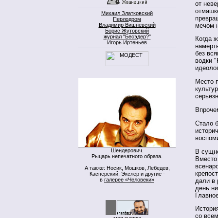
от неве
отмашк
Михаил Златковский
превра
Перлодром
мечом 
Владимир Вишневский
Борис Жутовский
журнал "Бесэдер?"
Когда ж
Игорь Иртеньев
намертв
без вся
водки "
идеолог
Место 
культур
серьезн
Впрочем
Стало б
истори
воспоми
Шендерович.
В сущн
Рыцарь непечатного образа.
Вместо
всенар
А также: Носик, Мошков, Лебедев,
крепост
Касперский, Экслер и другие -
в
галерее «Человеки»
дали в 
день ни
Главное
История
со всем
моя кнопка