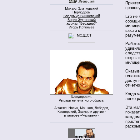
Приятел
правосу
Михаил Златковский
Перлодром
Его не 
Владимир Вишневский
Борис Жутовский
сообщи
журнал "Бесэдер?"
милици
Игорь Иртеньев
шести к
разумее
Работос
удивила
следств
открыла
милице
Оказыв
гепатит
доступ
отчетн
Когда ч
Шендерович.
легко р
Рыцарь непечатного образа.
Эта мал
А также: Носик, Мошков, Лебедев,
Касперский, Экслер и другие -
показат
в
галерее «Человеки»
каждому
пристег
раскрыв
моя кнопка