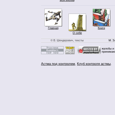
Главная
Книги
О себе
© В. Шендерович, тексты
М. З
жалобы и 
принимаю
Астма под контролем
,
Клуб контроля астмы
.