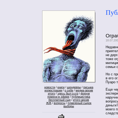
Пуб
Ограб
18.07.200
Недавно
прияте
не дерг
тоже ог
милиции
семьи с
Но с пр
в его о
Пуаро 
новости
/
книги
/
шендевры
/
письма
Еще че
иллюстрации
/
о себе
/
медиа-архив
экспери
итого
/
здесь был ссср
/
форум
помехи в эфире
/
публицистика
наручни
бесплатный сыр
/
итого-архив
вопросы
ЖЖ
/
вопросы
/
плавленый сырок
деньги?
выборы
моего п
следст