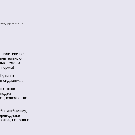
мандиров - это
 политике не
льнительную
ых теле- и
 нормы!
 Путин в
ты сидишь»…
» я тоже
 людей
т, конечно, но
ебе, любимому,
ереводчика
рать», половина