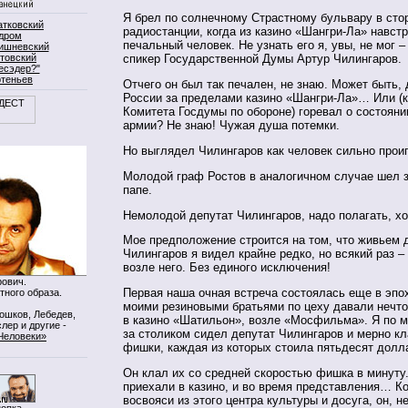
Я брел по солнечному Страстному бульвару в сто
атковский
радиостанции, когда из казино «Шангри-Ла» навст
дром
печальный человек. Не узнать его я, увы, не мог –
ишневский
товский
спикер Государственной Думы Артур Чилингаров.
есэдер?"
ртеньев
Отчего он был так печален, не знаю. Может быть,
России за пределами казино «Шангри-Ла»… Или (к
Комитета Госдумы по обороне) горевал о состояни
армии? Не знаю! Чужая душа потемки.
Но выглядел Чилингаров как человек сильно прои
Молодой граф Ростов в аналогичном случае шел з
папе.
Немолодой депутат Чилингаров, надо полагать, хо
Мое предположение строится на том, что живьем 
Чилингаров я видел крайне редко, но всякий раз –
возле него. Без единого исключения!
ович.
Первая наша очная встреча состоялась еще в эпо
тного образа.
моими резиновыми братьями по цеху давали нечто
Мошков, Лебедев,
в казино «Шатильон», возле «Мосфильма». Я по м
лер и другие -
за столиком сидел депутат Чилингаров и мерно кл
Человеки»
фишки, каждая из которых стоила пятьдесят дол
Он клал их со средней скоростью фишка в минуту.
приехали в казино, и во время представления… К
восвояси из этого центра культуры и досуга, он, н
нопка