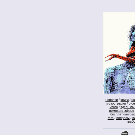
новости
/
книги
/
ш
иллюстрации
/
о с
итого
/
здесь бы
помехи в эфире
бесплатный сы
ЖЖ
/
вопросы
/
п
выб