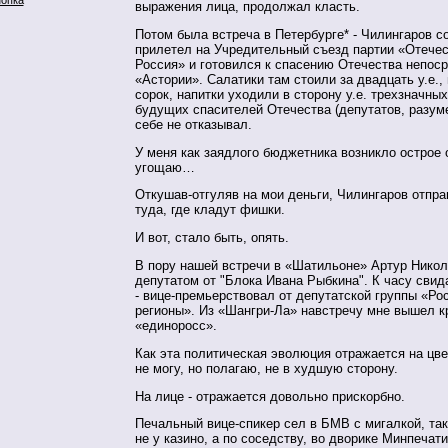
выражения лица, продолжал класть.
Потом была встреча в Петербурге* - Чилингаров с
прилетел на Учредительный съезд партии «Отечес
Россия» и готовился к спасению Отечества непос
«Астории». Салатики там стоили за двадцать у.е.,
сорок, напитки уходили в сторону у.е. трехзначных
будущих спасителей Отечества (депутатов, разуме
себе не отказывал.
У меня как заядлого бюджетника возникло острое
угощаю…
Откушав-отгуляв на мои деньги, Чилингаров отпр
туда, где кладут фишки.
И вот, стало быть, опять.
В пору нашей встречи в «Шатильоне» Артур Нико
депутатом от "Блока Ивана Рыбкина". К часу свид
- вице-премьерствовал от депутатской группы «Ро
регионы». Из «Шангри-Ла» навстречу мне вышел 
«единоросс».
Как эта политическая эволюция отражается на цве
не могу, но полагаю, не в худшую сторону.
На лице - отражается довольно прискорбно.
Печальный вице-спикер сел в БМВ c мигалкой, та
не у казино, а по соседству, во дворике Минпечати