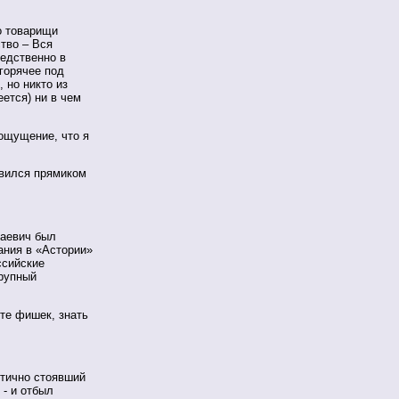
о товарищи
тво – Вся
редственно в
 горячее под
, но никто из
ется) ни в чем
 ощущение, что я
авился прямиком
лаевич был
ания в «Астории»
ссийские
крупный
те фишек, знать
ктично стоявший
 - и отбыл