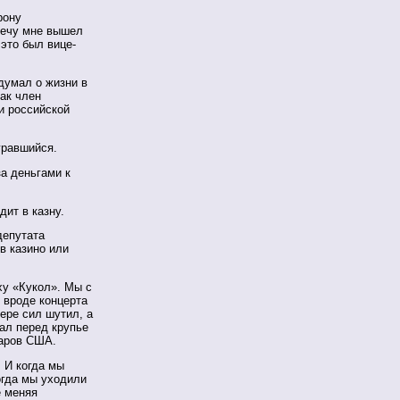
рону
речу мне вышел
 это был вице-
 думал о жизни в
ак член
и российской
гравшийся.
а деньгами к
дит в казну.
депутата
 в казино или
ху «Кукол». Мы с
 вроде концерта
ере сил шутил, а
ал перед крупье
ларов США.
 И когда мы
огда мы уходили
е меняя