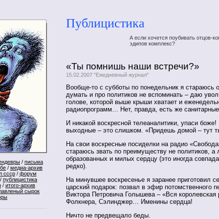
Публицистика
А если хочется поубивать отцов-ко
эдипов комплекс?
«Ты помнишь наши встречи?»
15.02.2007 "Ежедневный журнал"
Вообще-то с субботы по понедельник я стараюсь о
думать и про политиков не вспоминать – даю уво
голове, которой выше крыши хватает и еженедельн
радиопрограмм… Нет, правда, есть же санитарные
И никакой воскресной телеаналитики, упаси боже!
выходные – это слишком. «Придешь домой – тут 
На свои воскресные посиделки на радио «Свобода
стараюсь звать по преимуществу не политиков, а
образованных и милых сердцу (это иногда совпадае
ендевры
/
письма
редко).
ебе
/
медиа-архив
л ссср
/
форум
На минувшее воскресенье я заранее приготовил с
/
публицистика
р
/
итого-архив
царский подарок: позвал в эфир потомственного п
лавленый сырок
Виктора Петровича Голышева – «Вся королевская 
оры
Фолкнера, Сэлинджер… Именины сердца!
Ничто не предвещало беды.