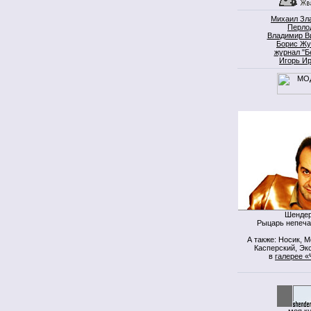
Михаил Зл
Перло
Владимир В
Борис Жу
журнал "Б
Игорь И
Шендер
Рыцарь непеча
А также: Носик, 
Касперский, Экс
в
галерее «
моя к