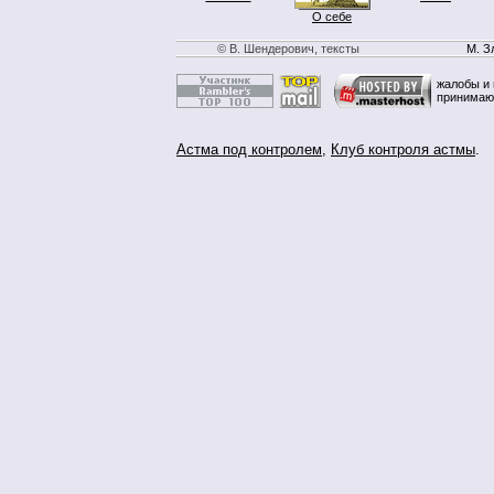
О себе
© В. Шендерович, тексты
М. З
жалобы и 
принимаю
Астма под контролем
,
Клуб контроля астмы
.