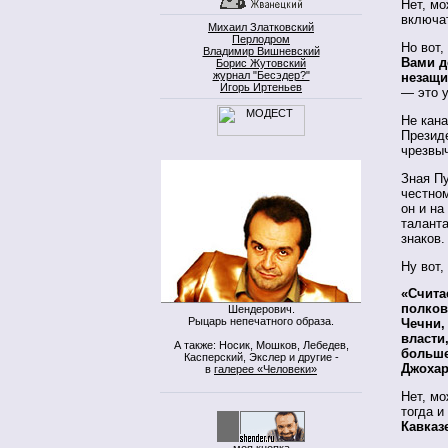
Нет, м
включа
Михаил Златковский
Перлодром
Но вот,
Владимир Вишневский
Вами д
Борис Жутовский
журнал "Бесэдер?"
незащи
Игорь Иртеньев
— это у
Не кана
Президе
чрезвы
Зная Пу
честном
он и на
талант
знаков.
Ну вот,
«Счита
полков
Шендерович.
Рыцарь непечатного образа.
Чечни,
власти
А также: Носик, Мошков, Лебедев,
больше
Касперский, Экслер и другие -
Джохар
в
галерее «Человеки»
Нет, мо
тогда и
Кавказ
моя кнопка