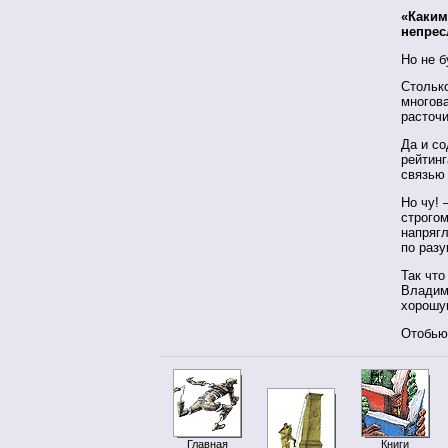
«Каким
непрес
Но не б
Столько
многова
расточ
Да и со
рейтинг
связью
Но чу!
строго
напряг
по раз
Так что
Владим
хорошу
Отобью 
Главная
Книги