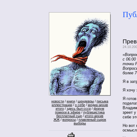
Пуб
Прев
24.10.20
«Вопро
с 06:00
точки 
Вопрос
более 7
Я в зат
Я хочу 
Я готов
новости
/
книги
/
шендевры
/
письма
поделат
иллюстрации
/
о себе
/
медиа-архив
Владим
итого
/
здесь был ссср
/
форум
зреет у
помехи в эфире
/
публицистика
бесплатный сыр
/
итого-архив
себе эт
ЖЖ
/
вопросы
/
плавленый сырок
выборы
Но вот 
осмысл