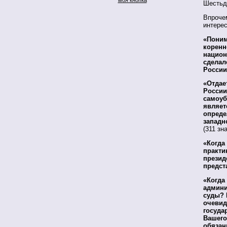
Шестьде
Впрочем
интерес
«Поним
коренн
национ
сделал
России
«Отдае
России
самоуб
являет
опреде
западн
(311 зна
«Когда
практи
презид
предст
«Когда
админи
суды? 
очевид
госуда
Вашего
обязан