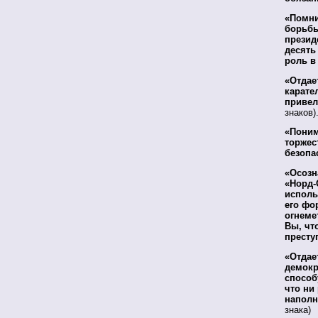
«Помни
борьбы
презид
десять
роль в
«Отдае
карате
привел
знаков)
«Поним
торжес
безопа
«Осозн
«Норд-
исполь
его фо
огнеме
Вы, чт
престу
«Отдае
демокр
способ
что ни
наполн
знака)