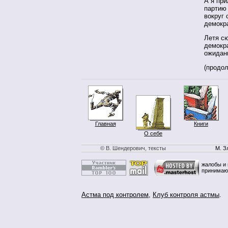
А я при
партию
вокруг 
демокр
Летя сю
демокр
ожида
(продо
Главная
Книги
О себе
© В. Шендерович, тексты
М. З
жалобы и 
принимаю
Астма под контролем
,
Клуб контроля астмы
.