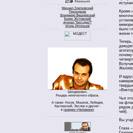
истукан
Михаил Златковский
Кроме 
Перлодром
многоч
Владимир Вишневский
Борис Жутовский
установ
журнал "Бесэдер?"
мемори
Игорь Иртеньев
было г
жизни 
Теперь
дежуря
агитат
почему-
четвер
Вспучи
Желябо
И вдруг
камера
твердые
«Викто
Шендерович.
Рыцарь непечатного образа.
Чья это
на фла
А также: Носик, Мошков, Лебедев,
Касперский, Экслер и другие -
рядом д
в
галерее «Человеки»
чей).
Вы уга
Глаза 
Газпром
моя кнопка