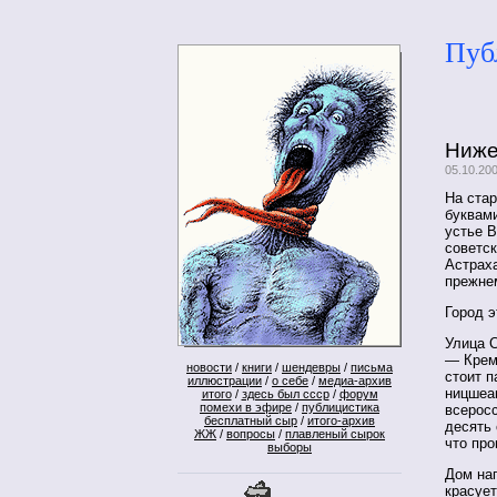
Пуб
Ниже
05.10.20
На ста
буквами
устье В
советск
Астраха
прежне
Город э
Улица 
— Крем
новости
/
книги
/
шендевры
/
письма
стоит п
иллюстрации
/
о себе
/
медиа-архив
ницшеа
итого
/
здесь был ссср
/
форум
помехи в эфире
/
публицистика
всеросс
бесплатный сыр
/
итого-архив
десять
ЖЖ
/
вопросы
/
плавленый сырок
что про
выборы
Дом на
красует