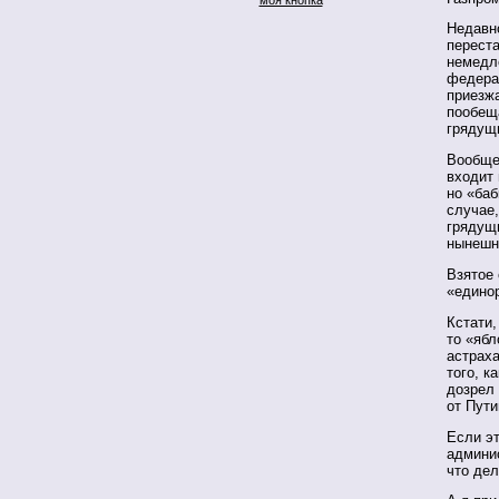
Недавно
переста
немедл
федерал
приезж
пообещ
грядущ
Вообще-
входит 
но «баб
случае,
грядущ
нынешн
Взятое 
«едино
Кстати,
то «ябл
астрах
того, к
дозрел 
от Пут
Если эт
админи
что дел