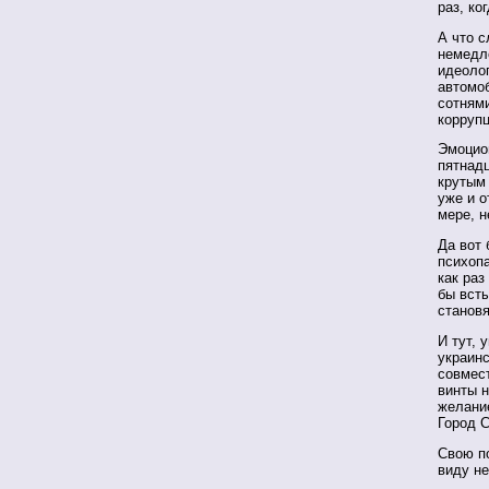
раз, ко
А что с
немедле
идеолог
автомо
сотнями
коррупц
Эмоцион
пятнадц
крутым 
уже и о
мере, н
Да вот 
психопа
как раз
бы всты
станов
И тут, 
украинс
совмес
винты н
желани
Город 
Свою по
виду не