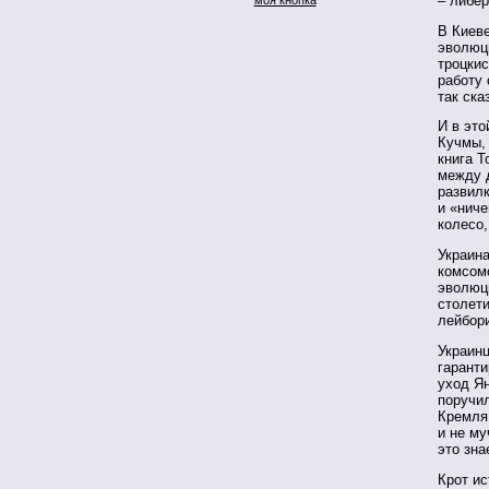
– либер
В Киев
эволюц
троцкис
работу 
так ска
И в это
Кучмы, 
книга Т
между 
развил
и «ниче
колесо,
Украина
комсом
эволюц
столети
лейбори
Украин
гаранти
уход Ян
поручил
Кремля 
и не му
это зна
Крот ис