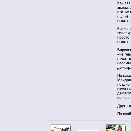
Как эта
знаем. 
статье 
(…) из 
высказ
Какие п
телеэк
просто 
высказ
Впрочем
«че гев
отчасти
бессмы
демокр
Но сами
Майдана
поздно,
скучно
демагог
основе 
Другого
По край