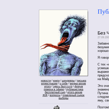
Пуб
Без 
27.09.20
Забавно
безуми
хорошо
Я гово
С тех «
усмешка
выражен
предска
на Май
новости
/
книги
/
шендевры
/
письма
иллюстрации
/
о себе
/
медиа-архив
Это оче
итого
/
здесь был ссср
/
форум
знамен
помехи в эфире
/
публицистика
бесплатный сыр
/
итого-архив
Путина 
ЖЖ
/
вопросы
/
плавленый сырок
следом
выборы
яму, св
Поэтому