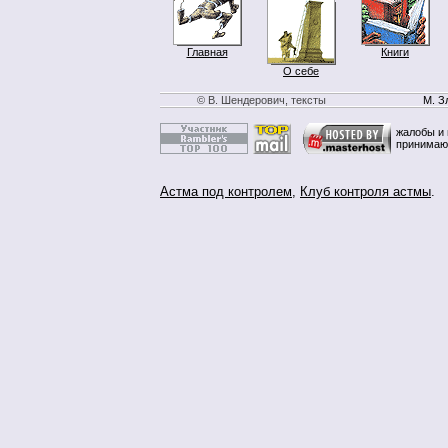
Главная
Книги
О себе
© В. Шендерович, тексты
М. З
жалобы и 
принимаю
Астма под контролем
,
Клуб контроля астмы
.