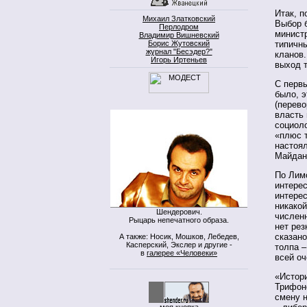
Итак, п
Михаил Златковский
Выбор 
Перлодром
минист
Владимир Вишневский
Борис Жутовский
типичны
журнал "Бесэдер?"
кланов.
Игорь Иртеньев
выход 
С перв
было, 
(перево
власть 
социоло
«плюс т
настоял
Майдан
По Лим
интерес
интерес
никакой
Шендерович.
числен
Рыцарь непечатного образа.
нет рез
сказано
А также: Носик, Мошков, Лебедев,
Касперский, Экслер и другие -
толпа –
в
галерее «Человеки»
всей оч
«Истор
Трифон
смену 
моя кнопка