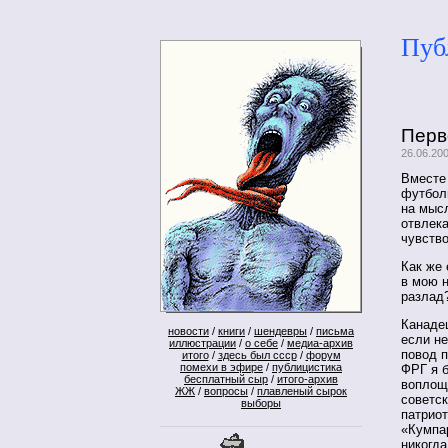
Пуб
Перв
26.06.20
Вместе
футбол
на мысл
отвлека
чувств
Как же 
в мою 
разлад?
Канаде
новости
/
книги
/
шендевры
/
письма
если не
иллюстрации
/
о себе
/
медиа-архив
повод п
итого
/
здесь был ссср
/
форум
помехи в эфире
/
публицистика
ФРГ я б
бесплатный сыр
/
итого-архив
воплощ
ЖЖ
/
вопросы
/
плавленый сырок
советс
выборы
патриот
«Кумпар
никогда