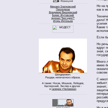
Но на п
Михаил Златковский
как в м
Перлодром
Владимир Вишневский
Борис Жутовский
Технич
журнал "Бесэдер?"
дело! Н
Игорь Иртеньев
усилия
Какие т
исполн
Если бы
Но речь
вдруг п
зная, с
госуда
Много л
имею бо
оказало
совсем
Шендерович.
Рыцарь непечатного образа.
С некот
забьют 
А также: Носик, Мошков, Лебедев,
Касперский, Экслер и другие -
значит,
в
галерее «Человеки»
защитни
пятерых
российс
предус
Но я жд
моя кнопка