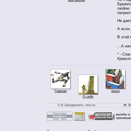
Бразили
люблю Р
патриот
Не дает
А если 
В этой 
…А нача
* - Спа
Крэнст
Главная
Книги
О себе
© В. Шендерович, тексты
М. З
жалобы и 
принимаю