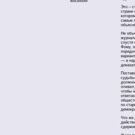
Это – с
стране 
котором
самые п
объясня
Не объя
журнал
спустя
Фому, о
порядо
вариант
— и нар
доказат
Постави
судьбы 
должно
плевел,
чтобы 
ответа
обществ
по стар
демокра
Что же 
действи
сдержи