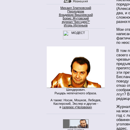
порядоч
Михаил Златковский
(Алекса
Перлодром
два, и 
Владимир Вишневский
сложно
Борис Жутовский
разног
журнал "Бесэдер?"
Игорь Иртеньев
Мои отв
написан
фактиче
по неос
В том п
своего
чрезвы
предъя
препят
эти пре
Беслан
поводу
отказ о
сообра
Шендерович.
Рыцарь непечатного образа.
лгут? 
редакц
А также: Носик, Мошков, Лебедев,
Касперский, Экслер и другие -
Журнал
в
галерее «Человеки»
на мои 
год с л
обвинен
уголовн
адрес.
моя кнопка