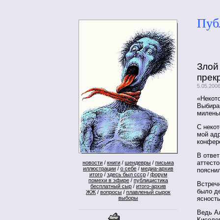
Пуб
Злой
прек
5.05.200
«Некот
Выбира
милень
C некот
мой адр
конфер
В ответ
аттест
новости
/
книги
/
шендевры
/
письма
иллюстрации
/
о себе
/
медиа-архив
поясни
итого
/
здесь был ссср
/
форум
помехи в эфире
/
публицистика
Встречн
бесплатный сыр
/
итого-архив
было де
ЖЖ
/
вопросы
/
плавленый сырок
ясность
выборы
Ведь Ал
Киселе