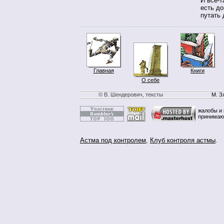
И все-т
есть д
путать 
Главная
Книги
О себе
© В. Шендерович, тексты
М. З
жалобы и 
принимаю
Астма под контролем
,
Клуб контроля астмы
.