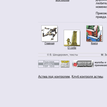
любите
номенк
Приезж
правда
Главная
Книги
О себе
© В. Шендерович, тексты
М. З
жалобы и 
принимаю
Астма под контролем
,
Клуб контроля астмы
.