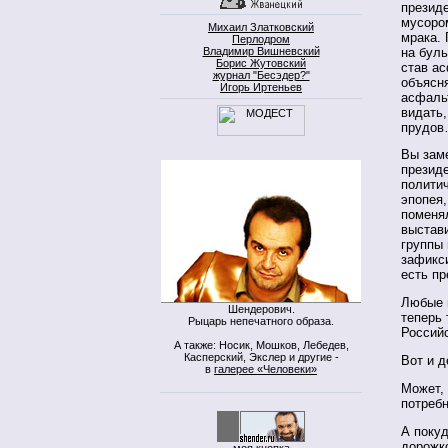
президе
мусоро
Михаил Златковский
мрака. 
Перлодром
на буль
Владимир Вишневский
Борис Жутовский
став ас
журнал "Бесэдер?"
объясня
Игорь Иртеньев
асфальт
видать
прудо
Вы зам
президе
политич
эпопея,
поменял
выстав
группы
зафикси
есть пр
Любые и
Шендерович.
теперь 
Рыцарь непечатного образа.
Россий
А также: Носик, Мошков, Лебедев,
Касперский, Экслер и другие -
Вот и 
в
галерее «Человеки»
Может,
потребн
А покуд
дорожко
моя кнопка