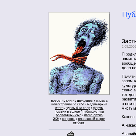
Пуб
Заст
2.05.200
Я родил
памятни
вообще,
дело на
Памятни
запомня
культу
сеанс а
тот ден
развити
новости
/
книги
/
шендевры
/
письма
о нем п
иллюстрации
/
о себе
/
медиа-архив
итого
/
здесь был ссср
/
форум
Чистым
помехи в эфире
/
публицистика
бесплатный сыр
/
итого-архив
Каково 
ЖЖ
/
вопросы
/
плавленый сырок
выборы
А никак
Аварий