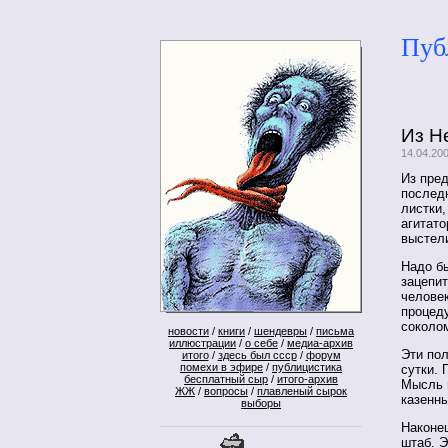
Пуб
Из Н
14.04.20
Из пре
последн
листки
агитато
выстел
Надо бы
зацепит
человек
процеду
соколом
новости
/
книги
/
шендевры
/
письма
иллюстрации
/
о себе
/
медиа-архив
Эти пол
итого
/
здесь был ссср
/
форум
помехи в эфире
/
публицистика
сутки. 
бесплатный сыр
/
итого-архив
Мысль 
ЖЖ
/
вопросы
/
плавленый сырок
казенны
выборы
Наконец
штаб. Э