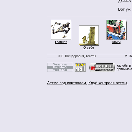
данны
Вот уж 
Главная
Книги
О себе
© В. Шендерович, тексты
М. З
жалобы и 
принимаю
Астма под контролем
,
Клуб контроля астмы
.