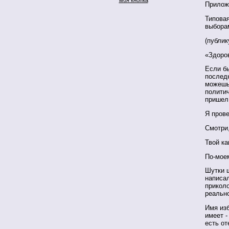
Прилож
Типова
выбора
(публик
«Здоров
Если бы
последн
можешь 
политич
пришел 
Я прове
Смотри
Твой к
По-моем
Шутки ш
написал
приколо
реально
Имя изб
имеет -
есть от