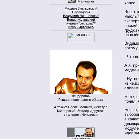
класс.
Михаил Златковский
Все это
Перлодром
мысль? 
Владимир Вишневский
Борис Жутовский
эксперт
журнал "Бесэдер?"
посыл! 
Игорь Иртеньев
грудки 
на выб
Видимо,
потому 
- Что в
А я, пр
медлен
- Ну, в
из кейс
словами
Шендерович.
Я откры
Рыцарь непечатного образа.
понял, 
А также: Носик, Мошков, Лебедев,
Ночью, 
Касперский, Экслер и другие -
выборо
в
галерее «Человеки»
в качес
демокра
модуле 
идеаль
моя кнопка