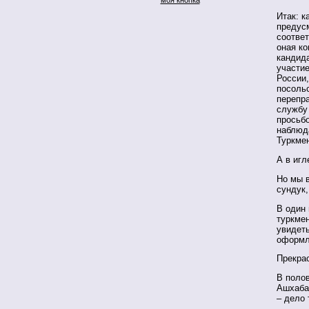
Итак: 
предус
соотве
оная ко
кандида
участие
России,
посоль
перепр
службу
просьбо
наблюд
Туркме
А в игл
Но мы в
сундук,
В один 
туркмен
увидет
оформл
Прекрас
В поло
Ашхаба
– дело