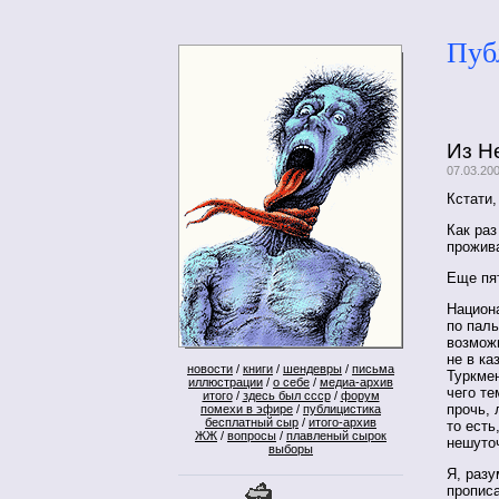
Пуб
Из Н
07.03.20
Кстати,
Как раз
прожив
Еще пя
Национа
по паль
возмож
не в ка
новости
/
книги
/
шендевры
/
письма
Туркме
иллюстрации
/
о себе
/
медиа-архив
чего те
итого
/
здесь был ссср
/
форум
прочь, 
помехи в эфире
/
публицистика
бесплатный сыр
/
итого-архив
то есть
ЖЖ
/
вопросы
/
плавленый сырок
нешуто
выборы
Я, разу
прописа