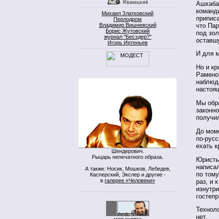
Ашхаба
команди
Михаил Златковский
приписа
Перлодром
что Пар
Владимир Вишневский
Борис Жутовский
под зол
журнал "Бесэдер?"
оставш
Игорь Иртеньев
И для м
Но и кр
Раменок
наблюд
настоящ
Мы обр
законно
получил
До моме
по-русс
ехать к
Шендерович.
Рыцарь непечатного образа.
Юристы
написал
А также: Носик, Мошков, Лебедев,
по том
Касперский, Экслер и другие -
в
галерее «Человеки»
раз, и 
изнутри
гостепр
Техноло
нет.
моя кнопка