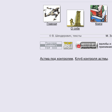
Главная
Книги
О себе
© В. Шендерович, тексты
М. З
жалобы и 
принимаю
Астма под контролем
,
Клуб контроля астмы
.