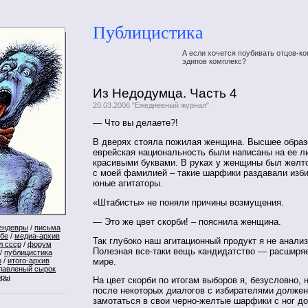
Публицистика
А если хочется поубивать отцов-ко
эдипов комплекс?
Из Недодумца. Часть 4
20.03.2006 "Ежедневный журнал"
— Что вы делаете?!
В дверях стояла пожилая женщина. Высшее образ
еврейская национальность были написаны на ее л
красивыми буквами. В руках у женщины был желт
с моей фамилией – такие шарфики раздавали изб
юные агитаторы.
«Штабисты» не поняли причины возмущения.
— Это же цвет скорби! – пояснила женщина.
ендевры
/
письма
ебе
/
медиа-архив
Так глубоко наш агитационный продукт я не анали
л ссср
/
форум
Полезная все-таки вещь кандидатство — расширяе
/
публицистика
мире.
р
/
итого-архив
лавленый сырок
оры
На цвет скорби по итогам выборов я, безусловно, 
после некоторых диалогов с избирателями долже
замотаться в свои черно-желтые шарфики с ног до