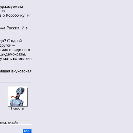
редсказуемым
 на
в о Коробочку. Я
оже Россия. И в
 да? С одной
другой –
тии» в виде него
рцы-демократы,
у-мать на мелкие
евшая внуковская
Новости
ипка, дизайн
RSS