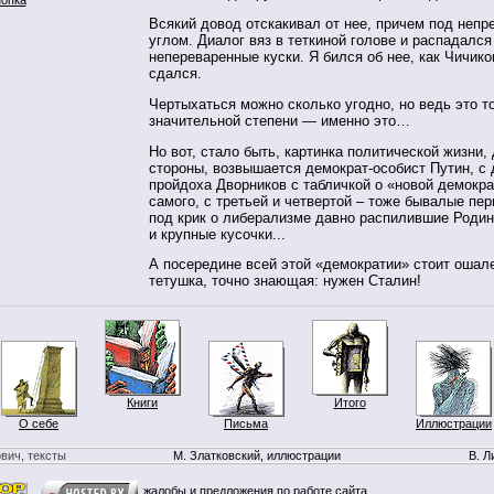
Всякий довод отскакивал от нее, причем под неп
углом. Диалог вяз в теткиной голове и распадался
непереваренные куски. Я бился об нее, как Чичико
сдался.
Чертыхаться можно сколько угодно, но ведь это т
значительной степени — именно это…
Но вот, стало быть, картинка политической жизни,
стороны, возвышается демократ-особист Путин, с 
пройдоха Дворников с табличкой о «новой демокра
самого, с третьей и четвертой – тоже бывалые пе
под крик о либерализме давно распилившие Родин
и крупные кусочки...
А посередине всей этой «демократии» стоит ошал
тетушка, точно знающая: нужен Сталин!
Книги
Итого
О себе
Письма
Иллюстрации
вич, тексты
М. Златковский, иллюстрации
В. Л
жалобы и предложения по работе сайта