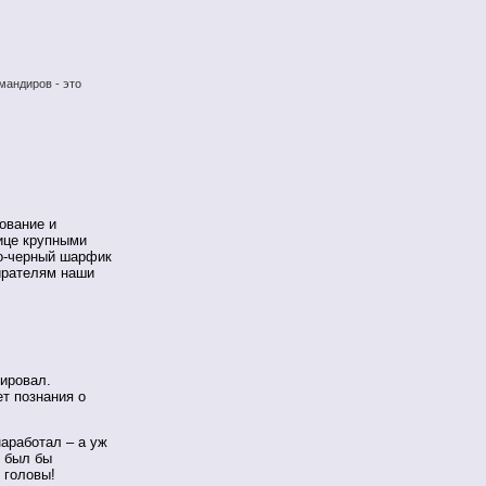
мандиров - это
ование и
ице крупными
о-черный шарфик
ирателям наши
зировал.
т познания о
наработал – а уж
н был бы
 головы!