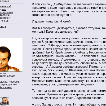
В том самом ДК «Внуково», уставленном сварен
атковский
креслами, в зале поднялась и вошла со мной в д
дром
нестарая тетушка. Я вот хочу спросить, сказала он
ишневский
готовностью откликнулся я.
товский
есэдер?"
ртеньев
И диалог начался. И какой!
Вот вы говорите: демократия, сказала тетушка, так
монголы! Какая же демократия?
Когда татаро-монголы? – уточнил я на всякий случа
тут во Внуково избирателей мучаю, опять кто-то п
монголы-то? Да кругом всю жизнь враги, ответила
нужен! У всех кругом враги, заверил я, зачем же 
гробить? Так Олбрайт хотела Сибирь у России отн
на это тетушка. Точно хотела? – не поверил я. Точ
успокоила тетушка. А демократия – это вранье, во
то делают! Да кто демократы-то, спрашиваю. А во
отвечает. А Америка вообще агрессор! Погодите, 
тут Путин, бог с ними, со Штатами; вот вам Норве
ович.
нами, первое место в мире по уровню жизни и пер
тного образа.
контроля за властью. Голосуй по-умному и живи ка
Норвегия маленькая, отвечала тетушка, а мы вон к
Мошков, Лебедев,
замерзают, у нас демократии не получится.
лер и другие -
Человеки»
Тут, вслед за логикой диалога, меня начало пома
сознание. Причем тут реки? – кричу уже в тумане.
вообще кусок камня на краю Ледовитого океана…
А зато Запад струсил, а мы Гитлера победили, от
нопка