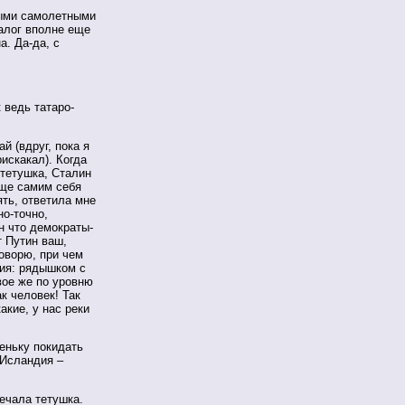
ными самолетными
иалог вполне еще
а. Да-да, с
 ведь татаро-
й (вдруг, пока я
рискакал). Когда
 тетушка, Сталин
еще самим себя
ять, ответила мне
но-точно,
н что демократы-
т Путин ваш,
говорю, при чем
гия: рядышком с
вое же по уровню
к человек! Так
акие, у нас реки
леньку покидать
 Исландия –
вечала тетушка.