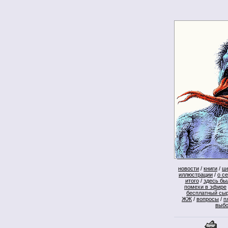
новости
/
книги
/
ш
иллюстрации
/
о с
итого
/
здесь бы
помехи в эфире
бесплатный сы
ЖЖ
/
вопросы
/
п
выб