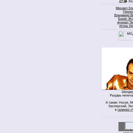
Михаил Зл
Перло
Владимир В
Борис Жу
журнал "Б
Игорь И
Шендер
Рыцарь непеча
А также: Носик, 
Касперский, Экс
в
галерее «
моя к