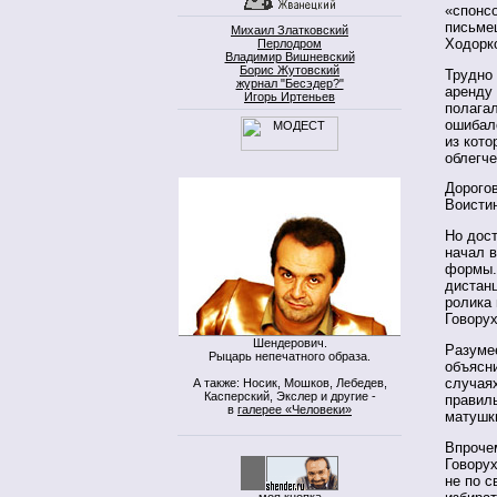
«спонс
письме
Михаил Златковский
Ходорк
Перлодром
Владимир Вишневский
Борис Жутовский
Трудно 
журнал "Бесэдер?"
аренду 
Игорь Иртеньев
полагал
ошибалс
из кото
облегч
Дорого
Воисти
Но дост
начал 
формы.
дистан
ролика 
Говорух
Шендерович.
Разуме
Рыцарь непечатного образа.
объясни
случаях
А также: Носик, Мошков, Лебедев,
Касперский, Экслер и другие -
правиль
в
галерее «Человеки»
матушк
Впрочем
Говорух
не по с
моя кнопка