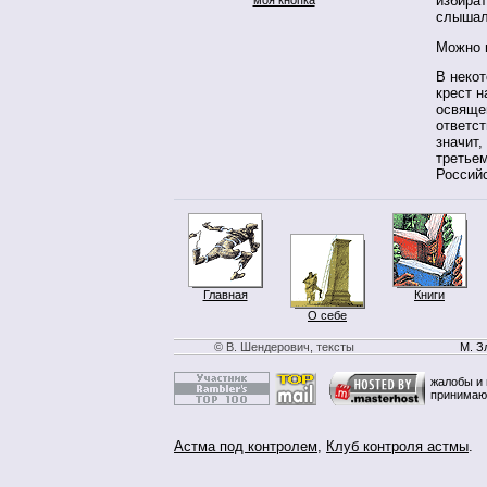
избират
слышало
Можно и
В некот
крест н
освяще
ответст
значит,
третьем
Российс
Главная
Книги
О себе
© В. Шендерович, тексты
М. З
жалобы и 
принимаю
Астма под контролем
,
Клуб контроля астмы
.