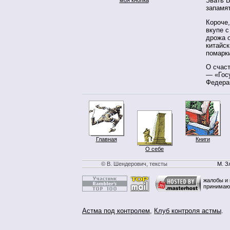
Звать 
запамят
Короче,
вкупе с
дрожа о
китайск
помарк
О счаст
— «Гос
Федера
Главная
Книги
О себе
© В. Шендерович, тексты
М. З
жалобы и 
принимаю
Астма под контролем
,
Клуб контроля астмы
.