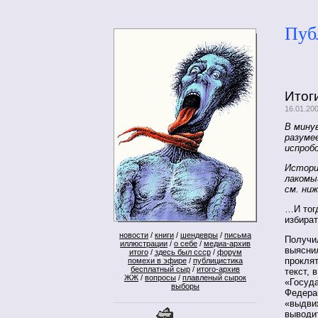
Пуб
Итог
16.01.20
В мину
разуме
испроб
Истори
лакомы
см. ни
…И тогд
избира
новости
/
книги
/
шендевры
/
письма
Получил
иллюстрации
/
о себе
/
медиа-архив
выяснил
итого
/
здесь был ссср
/
форум
прокля
помехи в эфире
/
публицистика
бесплатный сыр
/
итого-архив
текст, 
ЖЖ
/
вопросы
/
плавленый сырок
«Госуд
выборы
Федера
«выдви
выводит