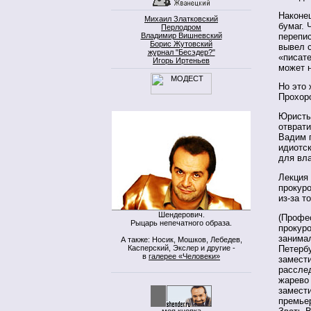
Наконец
Михаил Златковский
бумаг. 
Перлодром
перепис
Владимир Вишневский
Борис Жутовский
вывел с
журнал "Бесэдер?"
«писате
Игорь Иртеньев
может н
Но это 
Прохор
Юристы
отврати
Вадим 
идиотс
для вла
Лекция
прокуро
из-за т
Шендерович.
(Профес
Рыцарь непечатного образа.
прокуро
занима
А также: Носик, Мошков, Лебедев,
Касперский, Экслер и другие -
Петербу
в
галерее «Человеки»
замести
расслед
жарево 
замести
премье
моя кнопка