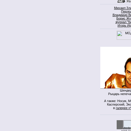
Михаил Зл
Перло
Владимир В
Борис Жу
журнал "Б
Игорь И
Шендер
Рыцарь непеча
А также: Носик, 
Касперский, Экс
в
галерее «
моя к