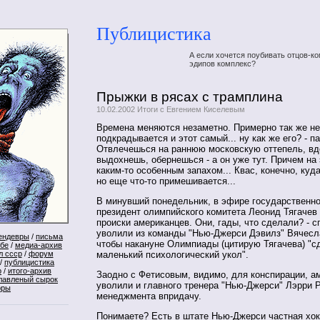
Публицистика
А если хочется поубивать отцов-ко
эдипов комплекс?
Прыжки в рясах с трамплина
10.02.2002 Итоги с Евгением Киселевым
Времена меняются незаметно. Примерно так же н
подкрадывается и этот самый... ну как же его? - п
Отвлечешься на раннюю московскую оттепель, вд
выдохнешь, обернешься - а он уже тут. Причем на э
каким-то особенным запахом... Квас, конечно, куда
но еще что-то примешивается...
В минувший понедельник, в эфире государственно
президент олимпийского комитета Леонид Тягачев
происки американцев. Они, гады, что сделали? - 
уволили из команды "Нью-Джерси Дэвилз" Вячесл
ендевры
/
письма
чтобы накануне Олимпиады (цитирую Тягачева) "с
ебе
/
медиа-архив
л ссср
/
форум
маленький психологический укол".
/
публицистика
р
/
итого-архив
Заодно с Фетисовым, видимо, для конспирации, а
лавленый сырок
уволили и главного тренера "Нью-Джерси" Лэрри Р
оры
менеджмента впридачу.
Понимаете? Есть в штате Нью-Джерси частная хок