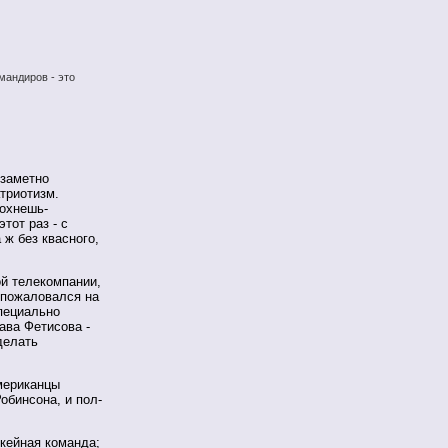
мандиров - это
езаметно
атриотизм.
охнешь-
тот раз - с
 ж без квасного,
й телекомпании,
 пожаловался на
специально
ава Фетисова -
делать
мериканцы
обинсона, и пол-
кейная команда;