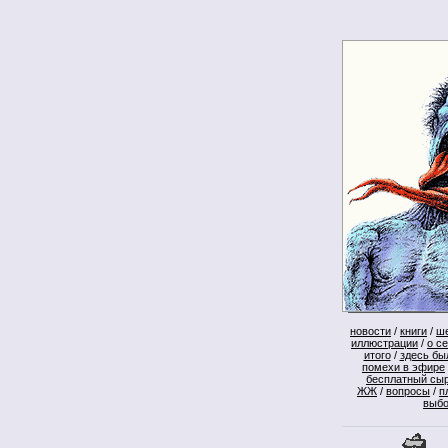
новости
/
книги
/
ш
иллюстрации
/
о с
итого
/
здесь бы
помехи в эфире
бесплатный сы
ЖЖ
/
вопросы
/
п
выб