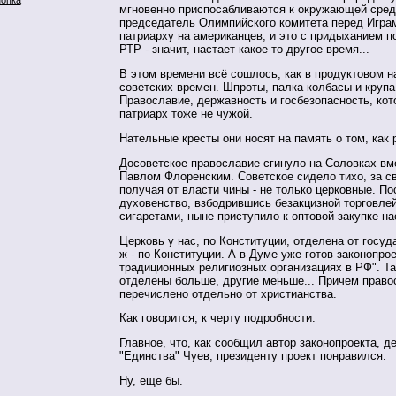
мгновенно приспосабливаются к окружающей сред
председатель Олимпийского комитета перед Игра
патриарху на американцев, и это с придыханием п
РТР - значит, настает какое-то другое время...
В этом времени всё сошлось, как в продуктовом н
советских времен. Шпроты, палка колбасы и крупа
Православие, державность и госбезопасность, кот
патриарх тоже не чужой.
Нательные кресты они носят на память о том, как 
Досоветское православие сгинуло на Соловках вм
Павлом Флоренским. Советское сидело тихо, за с
получая от власти чины - не только церковные. По
духовенство, взбодрившись безакцизной торговлей
сигаретами, ныне приступило к оптовой закупке на
Церковь у нас, по Конституции, отделена от госуда
ж - по Конституции. А в Думе уже готов законопро
традиционных религиозных организациях в РФ". Т
отделены больше, другие меньше... Причем право
перечислено отдельно от христианства.
Как говорится, к черту подробности.
Главное, что, как сообщил автор законопроекта, де
"Единства" Чуев, президенту проект понравился.
Ну, еще бы.