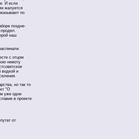
е. И если
ми жалуется
оказывают по
аборе поздне-
-продел.
орой наш
распинали.
есте с отцом
вою немоту
стсоветское
 водкой и
селения.
рства, но так то
ект "О
ам уже одни
славие в проекте
путат от