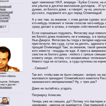
идет чемпионат НХЛ, впереди - Кубок Стэнли, на к
или убытки в десятки миллионов долларов... И тут 
атковский
думаю, из Белого дома - и говорят: ну-ка, увольте-
дром
ишневский
русского, подорвите его дух перед Олимпиадой.
товский
есэдер?"
А у них там, за океаном, с этим делом сурово: ес
ртеньев
кто-нибудь позвонит и тихим голосом чего-нибудь 
сразу делает в штаны, и поперек собственной выг
Если хорошенько подумать, Фетисову еще повезло
же Белого дома позвонить не в команду, а в проку
Нью-Джерси. Фетисова бы тогда к батарее наручн
пристегнули, без суда, суток на десять, адвоката 
прощай Олимпиада! Там, за океаном, такой цинизм
кого извести - пощады не жди. А пресса американ
свистни из Белого дома - любого с грязью смешает
клевету негде, потому что независимых телеканал
Нового года не осталось, а суды куплены на корню
...Смешно?
ович.
Так вот, чтобы вам не было смешно - вопрос на за
тного образа.
жаловался президент Олимпийского комитета Росс
заокеанского империализма? Ну, с трех раз?
Мошков, Лебедев,
лер и другие -
Человеки»
Даже не пытайтесь угадать.
Патриарху Алексию.
Теперь уже не смешно, да? Потому что бактерии и
чиновники - никогда не ошибаются. Они природой у
нопка