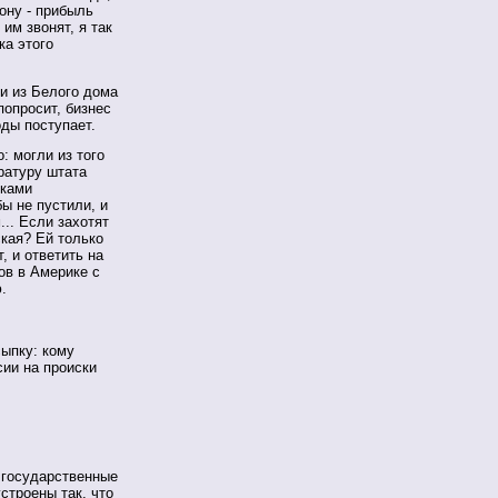
ону - прибыль
им звонят, я так
ка этого
ли из Белого дома
попросит, бизнес
оды поступает.
: могли из того
ратуру штата
иками
бы не пустили, и
... Если захотят
ская? Ей только
, и ответить на
ов в Америке с
.
сыпку: кому
ии на происки
 государственные
строены так, что