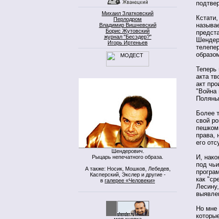
подтве
Михаил Златковский
Кстати,
Перлодром
называе
Владимир Вишневский
Борис Жутовский
предста
журнал "Бесэдер?"
Шендеро
Игорь Иртеньев
телепер
образо
Теперь 
акта тв
акт про
"Война 
Поляны
Более т
свой ро
пешком 
права, 
его от
Шендерович.
И, нако
Рыцарь непечатного образа.
под чьи
А также: Носик, Мошков, Лебедев,
програ
Касперский, Экслер и другие -
как "ср
в
галерее «Человеки»
Лесину,
выявлен
Но мне
которы
моя кнопка