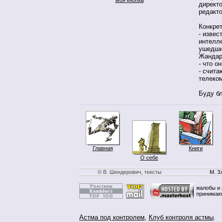
директ
редакт
Конкрет
- извес
интелл
ушедши
Жандар
- что о
- счита
телеко
Буду бл
Главная
Книги
О себе
© В. Шендерович, тексты
М. З
жалобы и 
принимаю
Астма под контролем
,
Клуб контроля астмы
.