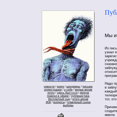
Пуб
Мы и
Из пись
узнал я
зареги
учрежд
сказано
заблуж
относит
програ
Надо пр
новости
/
книги
/
шендевры
/
письма
в заблу
иллюстрации
/
о себе
/
медиа-архив
каждый 
итого
/
здесь был ссср
/
форум
телезр
помехи в эфире
/
публицистика
тот, кт
бесплатный сыр
/
итого-архив
ЖЖ
/
вопросы
/
плавленый сырок
выборы
Причем 
создат
имели.