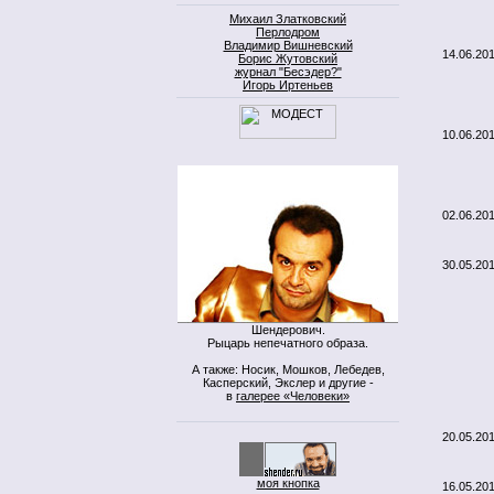
Михаил Златковский
Перлодром
Владимир Вишневский
14.06.20
Борис Жутовский
журнал "Бесэдер?"
Игорь Иртеньев
10.06.20
02.06.20
30.05.20
Шендерович.
Рыцарь непечатного образа.
А также: Носик, Мошков, Лебедев,
Касперский, Экслер и другие -
в
галерее «Человеки»
20.05.20
моя кнопка
16.05.20