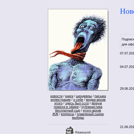
Нов
Подпис
для офо
07.07.20
04.07.20
29.06.20
новости
/
книги
/
шендевры
/
письма
иллюстрации
/
о себе
/
медиа-архив
итого
/
здесь был ссср
/
форум
помехи в эфире
/
публицистика
бесплатный сыр
/
итого-архив
ЖЖ
/
вопросы
/
плавленый сырок
выборы
21.06.20