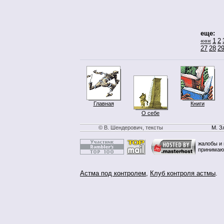
еще:
«««
1
2
27
28
2
Главная
Книги
О себе
© В. Шендерович, тексты
М. З
жалобы и 
принимаю
Астма под контролем
,
Клуб контроля астмы
.