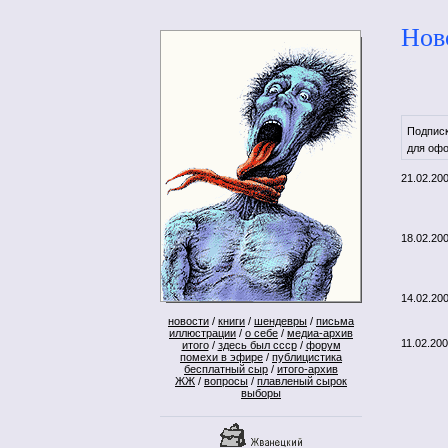
Нов
Подпис
для офо
21.02.20
18.02.20
14.02.20
новости
/
книги
/
шендевры
/
письма
иллюстрации
/
о себе
/
медиа-архив
11.02.20
итого
/
здесь был ссср
/
форум
помехи в эфире
/
публицистика
бесплатный сыр
/
итого-архив
ЖЖ
/
вопросы
/
плавленый сырок
выборы