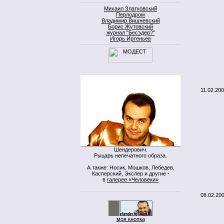
Михаил Златковский
Перлодром
Владимир Вишневский
Борис Жутовский
журнал "Бесэдер?"
Игорь Иртеньев
11.02.20
Шендерович.
Рыцарь непечатного образа.
А также: Носик, Мошков, Лебедев,
Касперский, Экслер и другие -
в
галерее «Человеки»
08.02.20
моя кнопка