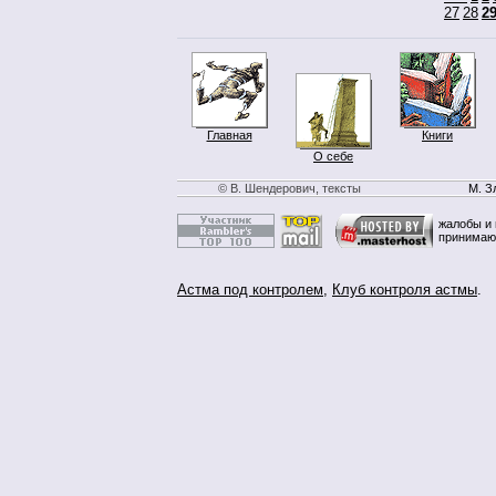
27
28
2
Главная
Книги
О себе
© В. Шендерович, тексты
М. З
жалобы и 
принимаю
Астма под контролем
,
Клуб контроля астмы
.