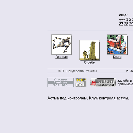
еще:
«««
1
2
27
28
2
Главная
Книги
О себе
© В. Шендерович, тексты
М. З
жалобы и 
принимаю
Астма под контролем
,
Клуб контроля астмы
.