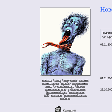
Нов
Подпис
для офо
03.11.20
01.11.20
новости
/
книги
/
шендевры
/
письма
иллюстрации
/
о себе
/
медиа-архив
итого
/
здесь был ссср
/
форум
помехи в эфире
/
публицистика
25.10.20
бесплатный сыр
/
итого-архив
ЖЖ
/
вопросы
/
плавленый сырок
выборы