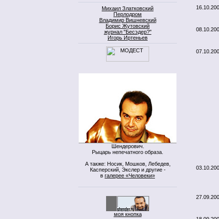
16.10.20
Михаил Златковский
Перлодром
Владимир Вишневский
Борис Жутовский
08.10.20
журнал "Бесэдер?"
Игорь Иртеньев
07.10.20
Шендерович.
Рыцарь непечатного образа.
А также: Носик, Мошков, Лебедев,
03.10.20
Касперский, Экслер и другие -
в
галерее «Человеки»
27.09.20
моя кнопка