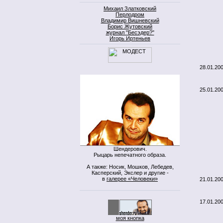
Михаил Златковский
Перлодром
Владимир Вишневский
Борис Жутовский
журнал "Бесэдер?"
Игорь Иртеньев
28.01.20
25.01.20
Шендерович.
Рыцарь непечатного образа.
А также: Носик, Мошков, Лебедев,
Касперский, Экслер и другие -
в
галерее «Человеки»
21.01.20
17.01.20
моя кнопка