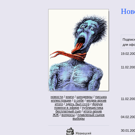
Нов
Подпис
для офо
19.02.20
11.02.20
новости
/
книги
/
шендевры
/
письма
11.02.20
иллюстрации
/
о себе
/
медиа-архив
итого
/
здесь был ссср
/
форум
помехи в эфире
/
публицистика
бесплатный сыр
/
итого-архив
ЖЖ
/
вопросы
/
плавленый сырок
04.02.20
выборы
30.01.20