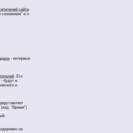
сетителей сайта
.
и сознанием" и о
адина
- интервью
тителей
. Его
- будут и
овского и
представляет
(изд. "Время")
ый.
ендерович на