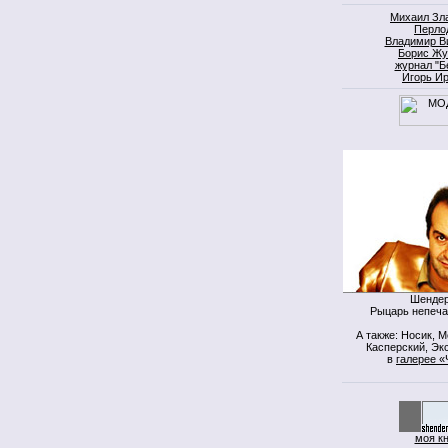
Михаил Зл
Перло
Владимир В
Борис Жу
журнал "Б
Игорь И
Шендер
Рыцарь непеча
А также: Носик, 
Касперский, Экс
в
галерее «
моя к