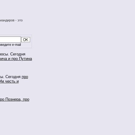
мандиров - это
ведите e-mail
росы. Сегодня
ича и про Путина
сы. Сегодня
про
Ум честь и
ро Познера, про