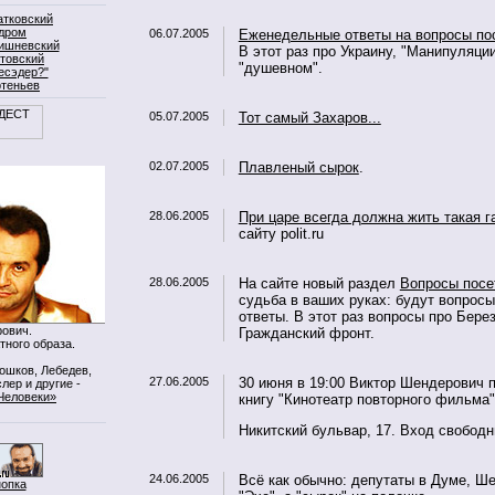
атковский
дром
06.07.2005
Еженедельные ответы на вопросы по
ишневский
В этот раз про Украину, "Манипуляци
товский
"душевном".
есэдер?"
ртеньев
05.07.2005
Тот самый Захаров...
02.07.2005
Плавленый сырок
.
28.06.2005
При царе всегда должна жить такая г
сайту polit.ru
28.06.2005
На сайте новый раздел
Вопросы посе
судьба в ваших руках: будут вопросы 
ответы. В этот раз вопросы про Берез
ович.
Гражданский фронт.
тного образа.
Мошков, Лебедев,
27.06.2005
30 июня в 19:00 Виктор Шендерович 
лер и другие -
Человеки»
книгу "Кинотеатр повторного фильма" 
Никитский бульвар, 17. Вход свободн
24.06.2005
Всё как обычно: депутаты в Думе, Ш
нопка