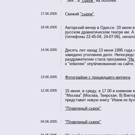
"Эхе", а
"сырок"
на полочке.
17.06.2005
Свежий
"сырок"
.
16.06.2005
Авторский вечер в Одессе. 20 июня 
русском драматическом театре им. А
(телефоны 22-45-04, 24-07-06), начало
14.06.2005
Десять лет назад 13 июня 1995 года 
заведено уголовное дело. Непосред
раздражителем стала программа
"На
к "юбилею" опубликованная на сайте.
13.06.2005
Фотографии с прошедшего митинга
12.06.2005
15 июня, в среду, в 17.00 в книжном 
"Москва" (Москва, Тверская, 8) Викт
представит новую книгу "Изюм из бу
"Плавленый сырок"
.
04.06.2005
"Плавленый сырок"
.