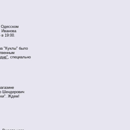
в Одесском
. Иванова
 в 19:00.
на "Куклы" было
ственным
 дне"
, специально
магазине
ор Шендерович
лки". Ждем!