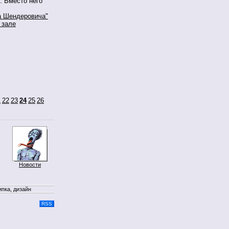
. Вместо него
а Шендеровича"
 зале
1
22
23
24
25
26
Новости
ипка, дизайн
RSS