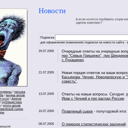
Новости
А если хочется поубивать отцов-ко
эдипов комплекс?
Подписка
для оформления (изменения) подписки на новости сайта - в
29.07.2005
Очередные ответы на очередные воп
про "Семью Грищенко", про Шендеров
с Лукашенко
.
21.07.2005
Новая порция ответов на ваши вопро
Касьянова, Чечню, Новодворскую и "
совесть"
.
ендевры
/
письма
13.07.2005
Ответы на новые вопросы. Сегодня:
п
ебе
/
медиа-архив
Ирак с Чечней и про распад России
.
л ссср
/
форум
/
публицистика
р
/
итого-архив
лавленый сырок
10.07.2005
Плавленый сырок
- полугодовой итог.
оры
08.07.2005
О природе стилистических различий
.