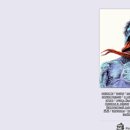
новости
/
книги
/
ш
иллюстрации
/
о с
итого
/
здесь бы
помехи в эфире
бесплатный сы
ЖЖ
/
вопросы
/
п
выб