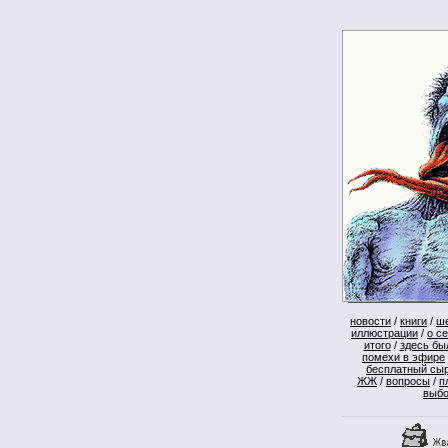
новости
/
книги
/
ш
иллюстрации
/
о с
итого
/
здесь бы
помехи в эфире
бесплатный сы
ЖЖ
/
вопросы
/
п
выб