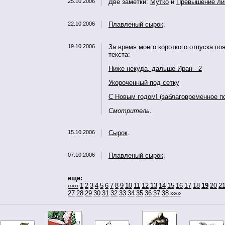
25.10.2006
Две заметки:
Мутко
и
Превышение ли
22.10.2006
Плавленый сырок
.
19.10.2006
За время моего короткого отпуска по
текста:
Ниже некуда, дальше Иран - 2
Укороченный под сетку
С Новым годом! (заблаговременное п
Смотритель
.
15.10.2006
Сырок
.
07.10.2006
Плавленый сырок
.
еще:
«««
1
2
3
4
5
6
7
8
9
10
11
12
13
14
15
16
17
18
19
20
2
27
28
29
30
31
32
33
34
35
36
37
38
»»»