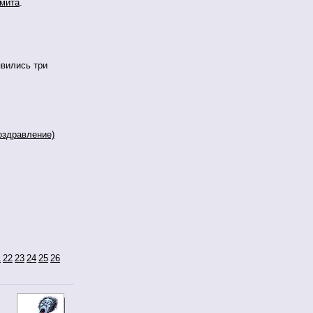
мита
.
явились три
оздравление)
1
22
23
24
25
26