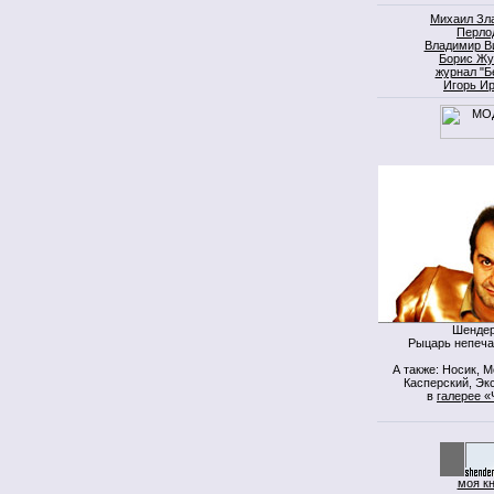
Михаил Зл
Перло
Владимир В
Борис Жу
журнал "Б
Игорь И
Шендер
Рыцарь непеча
А также: Носик, 
Касперский, Экс
в
галерее «
моя к