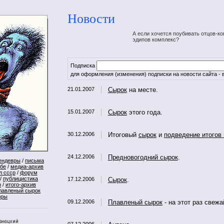
Новости
А если хочется поубивать отцов-ко
эдипов комплекс?
Подписка
для оформления (изменения) подписки на новости сайта - в
21.01.2007
Сырок
на месте.
15.01.2007
Сырок
этого года.
30.12.2006
Итоговый
сырок
и
подведение итогов 
24.12.2006
Предновогодний сырок
.
ендевры
/
письма
ебе
/
медиа-архив
л ссср
/
форум
/
публицистика
17.12.2006
Сырок
.
р
/
итого-архив
лавленый сырок
оры
09.12.2006
Плавленый сырок
- на этот раз свеж