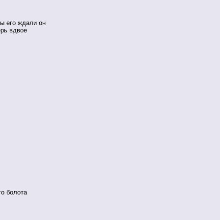
мы его ждали он
ерь вдвое
го болота