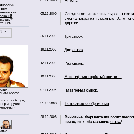
07.12.2006
Антена
атковский
дром
ишневский
05.12.2006
Сегодня деликатесный
сырок
- пока 
товский
слегка покрылся плесенью. Зато теп
есэдер?"
дороже.
ртеньев
25.11.2006
Три
сырок
.
18.11.2006
Два
сырок
.
12.11.2006
Раз
сырок
.
10.11.2006
Мне Тифлис горбатый снится...
ович.
07.11.2006
Плавленый сырок
.
тного образа.
Мошков, Лебедев,
31.10.2006
Нетрезвые соображения
.
лер и другие -
Человеки»
28.10.2006
Внимание! Ферментация политическо
приводит к образованию
сырка
!
нопка