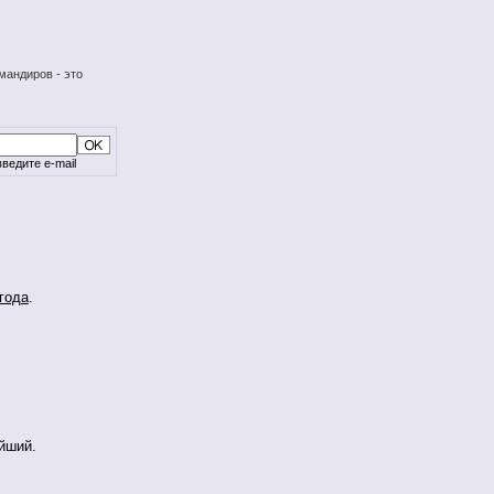
мандиров - это
ведите e-mail
года
.
айший.