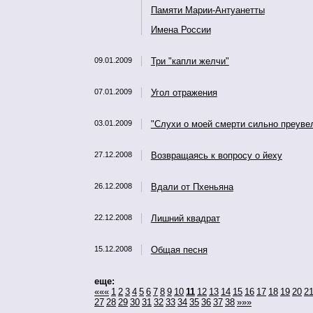
Памяти Марии-Антуанетты
Имена России
09.01.2009
Три "капли желчи"
07.01.2009
Угол отражения
03.01.2009
"Слухи о моей смерти сильно преуве
27.12.2008
Возвращаясь к вопросу о йеху
26.12.2008
Вдали от Пхеньяна
22.12.2008
Лишний квадрат
15.12.2008
Общая песня
еще:
«««
1
2
3
4
5
6
7
8
9
10
11
12
13
14
15
16
17
18
19
20
2
27
28
29
30
31
32
33
34
35
36
37
38
»»»