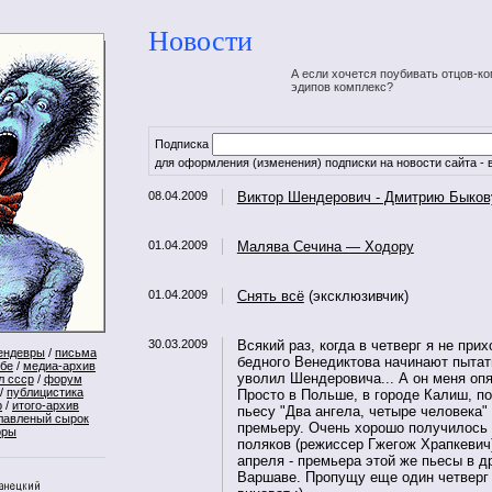
Новости
А если хочется поубивать отцов-ко
эдипов комплекс?
Подписка
для оформления (изменения) подписки на новости сайта - в
08.04.2009
Виктор Шендерович - Дмитрию Быков
01.04.2009
Малява Сечина — Ходору
01.04.2009
Снять всё
(эксклюзивчик)
30.03.2009
Всякий раз, когда в четверг я не прих
ендевры
/
письма
бедного Венедиктова начинают пытат
ебе
/
медиа-архив
уволил Шендеровича... А он меня опя
л ссср
/
форум
/
публицистика
Просто в Польше, в городе Калиш, п
р
/
итого-архив
пьесу "Два ангела, четыре человека" 
лавленый сырок
премьеру. Очень хорошо получилось 
оры
поляков (режиссер Гжегож Храпкевич
апреля - премьера этой же пьесы в др
Варшаве. Пропущу еще один четверг 