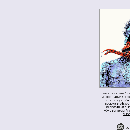
новости
/
книги
/
ш
иллюстрации
/
о с
итого
/
здесь бы
помехи в эфире
бесплатный сы
ЖЖ
/
вопросы
/
п
выб