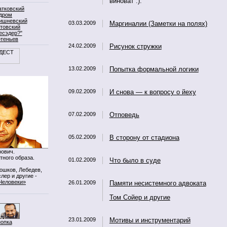
виноват :).
атковский
дром
ишневский
03.03.2009
Маргиналии (Заметки на полях)
товский
есэдер?"
ртеньев
24.02.2009
Рисунок стружки
13.02.2009
Попытка формальной логики
09.02.2009
И снова — к вопросу о йеху
07.02.2009
Отповедь
05.02.2009
В сторону от стадиона
ович.
тного образа.
01.02.2009
Что было в суде
Мошков, Лебедев,
лер и другие -
Человеки»
26.01.2009
Памяти несистемного адвоката
Том Сойер и другие
23.01.2009
Мотивы и инструментарий
нопка