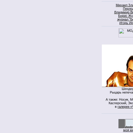
Михаил Зл
Перло
Владимир В
Борис Жу
журнал "Б
Игорь И
Шендер
Рыцарь непеча
А также: Носик, 
Касперский, Экс
в
галерее «
моя к