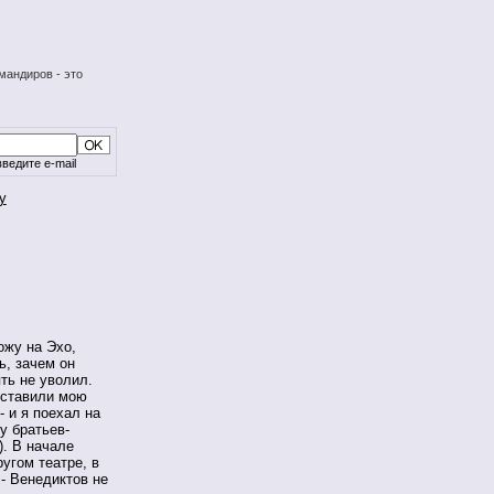
мандиров - это
ведите e-mail
у
ожу на Эхо,
ь, зачем он
ть не уволил.
оставили мою
- и я поехал на
у братьев-
). В начале
угом театре, в
- Венедиктов не