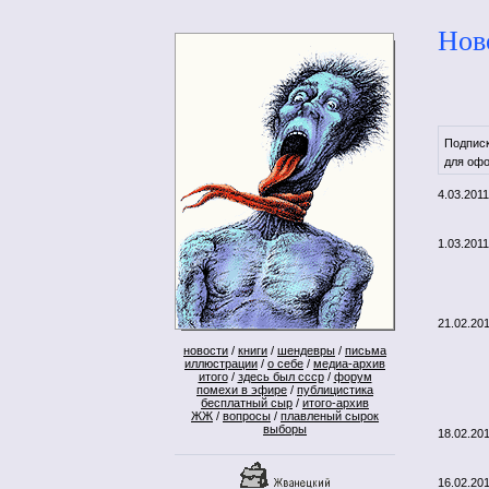
Нов
Подпис
для офо
4.03.2011
1.03.2011
21.02.20
новости
/
книги
/
шендевры
/
письма
иллюстрации
/
о себе
/
медиа-архив
итого
/
здесь был ссср
/
форум
помехи в эфире
/
публицистика
бесплатный сыр
/
итого-архив
ЖЖ
/
вопросы
/
плавленый сырок
выборы
18.02.20
16.02.20