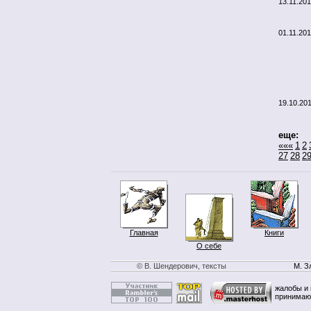
13.11.20
01.11.20
19.10.20
еще:
«««
1
2
27
28
2
Главная
Книги
О себе
© В. Шендерович, тексты
М. З
жалобы и 
принимаю