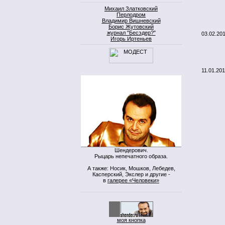
Михаил Златковский
Перлодром
Владимир Вишневский
Борис Жутовский
журнал "Бесэдер?"
03.02.20
Игорь Иртеньев
11.01.201
Шендерович.
Рыцарь непечатного образа.
А также: Носик, Мошков, Лебедев,
Касперский, Экслер и другие -
в
галерее «Человеки»
моя кнопка