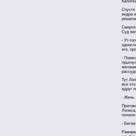
Калитка
Спустя 
ведра и
решала
Смерти
Суд вел
- Ут-то
односл
его, пр
- Повес
прыгнул
желани
рассудо
Тут Лоп
все эт
вдруг п
- Жечь.
Пригов
Лопеса
полили
- Бегом
Рамирес