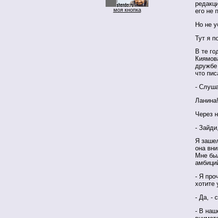
редакци
моя кнопка
его не 
Но не у
Тут я п
В те го
Киямова
дружбе 
что пис
- Слуша
Ланина!
Через 
- Зайди
Я зашел
она вни
Мне был
амбици
- Я про
хотите 
- Да, - 
- В наш