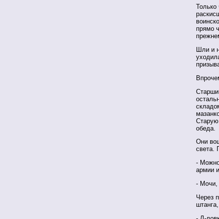
Только
раскис
воинско
прямо ч
прежне
Шли и н
уходила
призыва
Впрочем
Старши
остальн
складо
мазанко
Старую 
обеда.
Они во
света. 
- Можно
армии и
- Мочи,
Через п
штанга,
- Л-лов