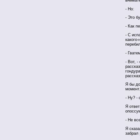
внимат
- Но:
- Это б
- Как п
- С исп
какого-
перебил
- Гвате
- Вот, 
рассказ
гондур
рассказ
Я бы до
момент
- Ну? -
Я ответ
опоссу
- Не вс
Я сказа
забрал 