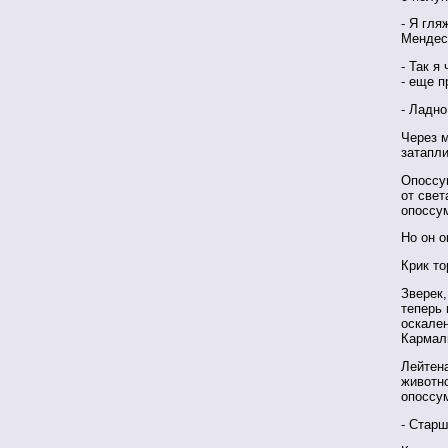
- Я гля
Мендес
- Так я
- еще п
- Ладно
Через м
затапли
Опоссум
от свет
опоссум
Но он 
Крик то
Зверек,
теперь 
оскален
Кармаль
Лейтен
животно
опоссум
- Старш