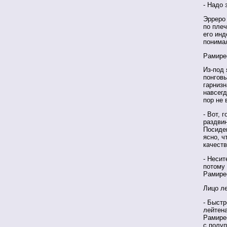
- Надо 
Эрреро
по плеч
его инд
понимал
Рамирес
Из-под
понговы
гарнизн
навсегд
пор не
- Вот, 
раздвин
Посидев
ясно, ч
качеств
- Несит
потому 
Рамирес
Лицо л
- Быстр
лейтена
Рамирес
с полу