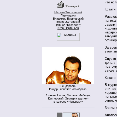
что есл
Кстати,
Михаил Златковский
Перлодром
Рассказ
Владимир Вишневский
написан
Борис Жутовский
самым 
журнал "Бесэдер?"
Игорь Иртеньев
я дотяг
иерархи
замучит
офицер
За врем
этом э
Спустя 
день, я
поэтом
увидет
Кстати,
В журна
Шендерович.
считаю 
Рыцарь непечатного образа.
хорошо,
А также: Носик, Мошков, Лебедев,
попытал
Касперский, Экслер и другие -
ответ, 
в
галерее «Человеки»
Засим м
Аналоги