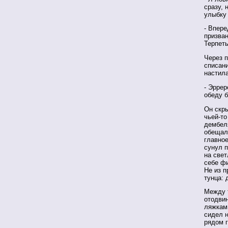
сразу, 
улыбку 
- Впер
призван
Терпеть
Через п
списан
настила
- Эррер
обеду б
Он скры
чьей-то
дембеля
обещал 
главное
сунул п
на све
себе фи
Не из п
тунца: 
Между 
отодвин
ляжкам 
сидел н
рядом г