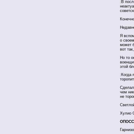
:В посл
неактуа
советск
Конечно
Недавно
Я вспом
о своем
может б
вот так
Но то о
военщин
этой б
:Когда 
торопит
Сделал,
чем ник
не торо
Светло
Хулио 
ОПОС
Гарнизо