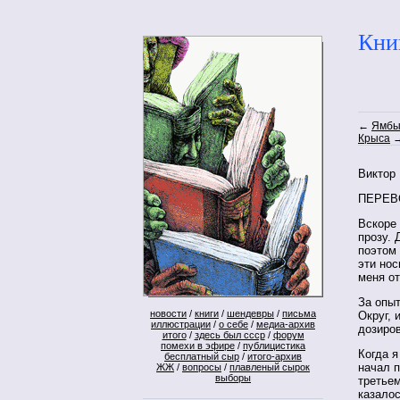
Кни
←
Ямб
Крыса
Виктор
ПЕРЕВ
Вскоре
прозу. 
поэтом 
эти но
меня от
За опы
новости
/
книги
/
шендевры
/
письма
Округ, 
иллюстрации
/
о себе
/
медиа-архив
дозиров
итого
/
здесь был ссср
/
форум
помехи в эфире
/
публицистика
Когда я
бесплатный сыр
/
итого-архив
начал п
ЖЖ
/
вопросы
/
плавленый сырок
выборы
третьем
казалос