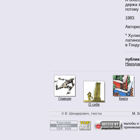
держа з
потому 
1983.
Автори
* Хулио
латиноа
в Гонд
публик
Неизда
Главная
Книги
О себе
© В. Шендерович, тексты
М. З
жалобы и 
принимаю