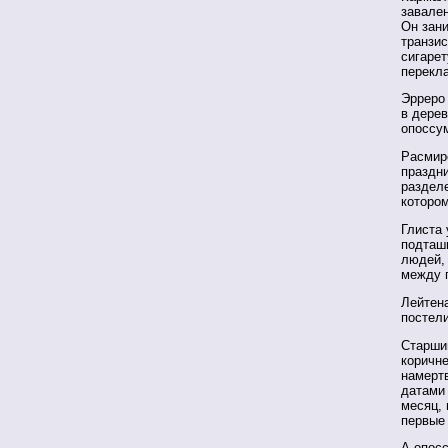
завален
Он зан
транзис
сигарет
перекла
Эрреро 
в дерев
опоссум
Расмир
праздн
разделе
котором
Глиста 
подташн
людей, 
между г
Лейтена
постели
Старши
коричн
намертв
датами
месяц, 
первые 
А опосс