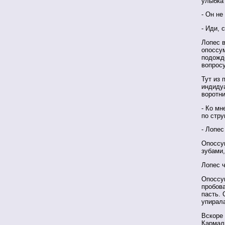
улыбка 
- Он не
- Иди, 
Лопес в
опоссум
подожд
вопросу
Тут из 
индидуа
воротни
- Ко мн
по стру
- Лопес
Опоссум
зубами,
Лопес ч
Опоссу
пробова
пасть. 
упирала
Вскоре 
Кармал