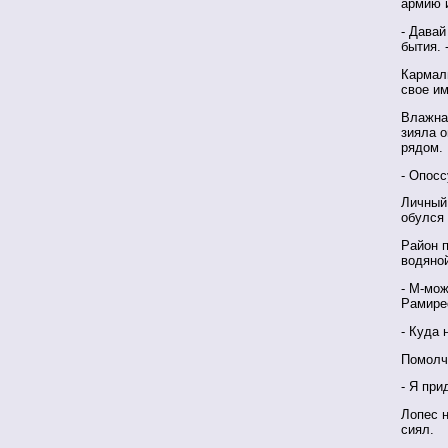
армию и
- Давай
бытия. 
Кармаль
свое им
Влажна
зияла о
рядом.
- Опосс
Личный
обулся
Район п
водяно
- М-мож
Рамирес
- Куда 
Помолча
- Я при
Лопес н
сиял.