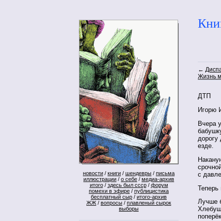
Кни
←
Дисп
Жизнь 
ДТП
Игорю 
Вчера 
бабушку
дорогу
езде.
Наканун
срочно
новости
/
книги
/
шендевры
/
письма
с давле
иллюстрации
/
о себе
/
медиа-архив
итого
/
здесь был ссср
/
форум
Теперь 
помехи в эфире
/
публицистика
бесплатный сыр
/
итого-архив
Лучше б
ЖЖ
/
вопросы
/
плавленый сырок
Хлебуш
выборы
поперёк