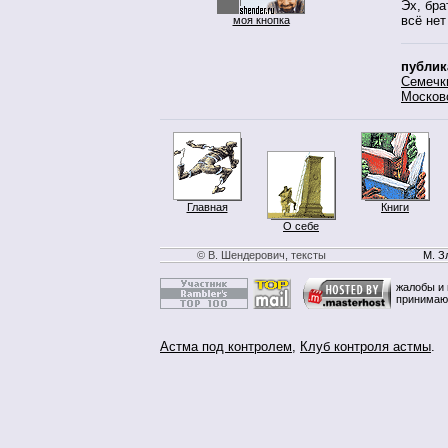
Эх, бра
всё нет
моя кнопка
публик
Семечк
Москов
Главная
Книги
О себе
© В. Шендерович, тексты
М. З
жалобы и 
принимаю
Астма под контролем
,
Клуб контроля астмы
.