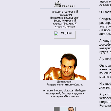
здесь м
остался
Михаил Златковский
Он завт
Перлодром
Владимир Вишневский
Свидет
Борис Жутовский
расспр
журнал "Бесэдер?"
знать х
Игорь Иртеньев
- в про
асфаль
А бабуш
дождём 
наверно
будет, 
А у шоф
Одно хо
у неё з
конечно
можно з
Шендерович.
И у шоф
Рыцарь непечатного образа.
доиграл
А также: Носик, Мошков, Лебедев,
Касперский, Экслер и другие -
А уж ст
в
галерее «Человеки»
человек
надрать
Котельн