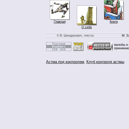
Главная
Книги
О себе
© В. Шендерович, тексты
М. З
жалобы и 
принимаю
Астма под контролем
,
Клуб контроля астмы
.