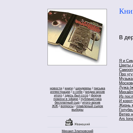
Кни
В де
Я и Си
Цветы 
Самооп
Про угу
Музыка
Москов
Лужа (
новости
/
книги
/
шендевры
/
письма
Михайл
иллюстрации
/
о себе
/
медиа-архив
итого
/
здесь был ссср
/
форум
Из пос
помехи в эфире
/
публицистика
И корот
бесплатный сыр
/
итого-архив
Жизнь 
ЖЖ
/
вопросы
/
плавленый сырок
Голубе
выборы
Ветер 
Ars long
Михаил Златковский