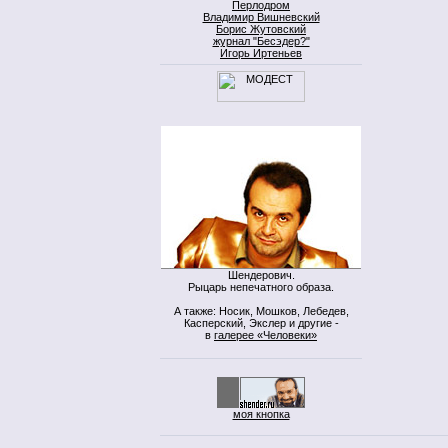
Перлодром
Владимир Вишневский
Борис Жутовский
журнал "Бесэдер?"
Игорь Иртеньев
Шендерович.
Рыцарь непечатного образа.
А также: Носик, Мошков, Лебедев,
Касперский, Экслер и другие -
в
галерее «Человеки»
моя кнопка