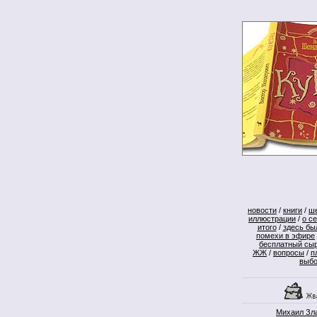
новости
/
книги
/
ш
иллюстрации
/
о с
итого
/
здесь бы
помехи в эфире
бесплатный сы
ЖЖ
/
вопросы
/
п
выб
Михаил Зл