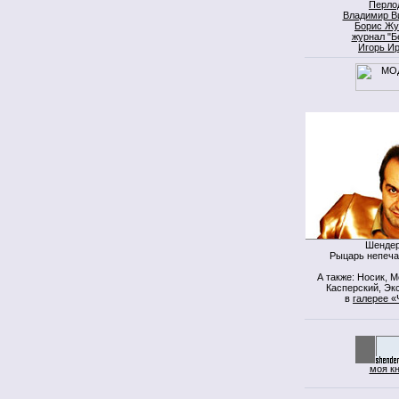
Перло
Владимир В
Борис Жу
журнал "Б
Игорь И
Шендер
Рыцарь непеча
А также: Носик, 
Касперский, Экс
в
галерее «
моя к