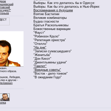
дром
Выборы. Как это делалось бы в Одессе:
ишневский
Выборы. Как бы это делалось в Нью-Йорке:
товский
Воспоминания о будущем
есэдер?"
ртеньев
Взятие Бастилии
Великие комбинаторы
Будка гласности
Братья Раскольниковы
Божественные вариации
"Фауст"
"Робинзон Крузо"
"Репетиция оркестра"
"Отелло"
"На дне"
"Записки сумасшедшего"
"Женитьба"
"Дон Кихот"
"Джентльмены удачи"
"Гамлет"
ович.
"Вредные советы"
тного образа.
"Восток - дело тонкое"
"В ожидании Годо"
Мошков, Лебедев,
лер и другие -
Человеки»
нопка