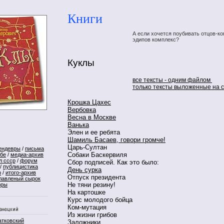
Книги
А если хочется поубивать отцов-ко
эдипов комплекс?
Куклы
все тексты - одним файлом
только тексты выложенные на 
Крошка Цахес
Вербовка
Весна в Москве
Ванька
Элен и ее ребята
Шамиль Басаев, говори громче!
Царь-Султан
ендевры
/
письма
Собаки Баскервиля
ебе
/
медиа-архив
л ссср
/
форум
Сбор подписей. Как это было:
/
публицистика
День сурка
р
/
итого-архив
Отпуск президента
лавленый сырок
Не тяни резину!
оры
На картошке
Курс молодого бойца
Ком-мутация
Из жизни грибов
атковский
Заложники