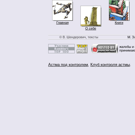
Главная
Книги
О себе
© В. Шендерович, тексты
М. З
жалобы и 
принимаю
Астма под контролем
,
Клуб контроля астмы
.