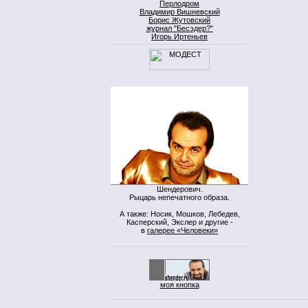
Перлодром
Владимир Вишневский
Борис Жутовский
журнал "Бесэдер?"
Игорь Иртеньев
Шендерович.
Рыцарь непечатного образа.
А также: Носик, Мошков, Лебедев,
Касперский, Экслер и другие -
в
галерее «Человеки»
моя кнопка