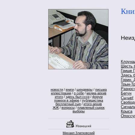
Кни
Неиз
Клоуна
Шесть б
Грише 
Здесь б
Горин. 
Трын-Т
Разнос
новости
/
книги
/
шендевры
/
письма
Бегун
иллюстрации
/
о себе
/
медиа-архив
итого
/
здесь был ссср
/
форум
Сы-ыр!
помехи в эфире
/
публицистика
Свобод
бесплатный сыр
/
итого-архив
Сигнал
ЖЖ
/
вопросы
/
плавленый сырок
Крыса
выборы
Опоссум
Михаил Златковский