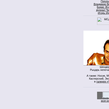
Перло
Владимир В
Борис Жу
журнал "Б
Игорь И
Шендер
Рыцарь непеча
А также: Носик, 
Касперский, Экс
в
галерее «
моя к