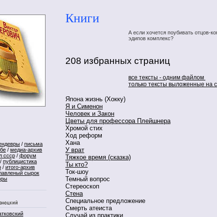
Книги
А если хочется поубивать отцов-ко
эдипов комплекс?
208 избранных страниц
все тексты - одним файлом
только тексты выложенные на 
Япона жизнь (Хокку)
Я и Сименон
Человек и Закон
Цветы для профессора Плейшнера
Хромой стих
Ход реформ
Хана
ендевры
/
письма
У врат
ебе
/
медиа-архив
л ссср
/
форум
Тяжкое время (сказка)
/
публицистика
Ты кто?
р
/
итого-архив
Ток-шоу
лавленый сырок
Темный вопрос
оры
Стереоскоп
Стена
Специальное предложение
Смерть атеиста
атковский
Случай из практики