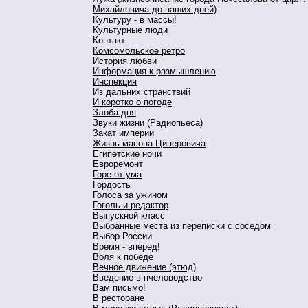
Михайловича до наших дней)
Культуру - в массы!
Культурные люди
Контакт
Комсомольское ретро
История любви
Информация к размышлению
Инспекция
Из дальних странствий
И коротко о погоде
Злоба дня
Звуки жизни (Радиопьеса)
Закат империи
Жизнь масона Циперовича
Египетские ночи
Евроремонт
Горе от ума
Гордость
Голоса за ужином
Гоголь и редактор
Выпускной класс
Выбранные места из переписки с соседом
Выбор России
Время - вперед!
Воля к победе
Вечное движение (этюд)
Введение в пчеловодство
Вам письмо!
В ресторане