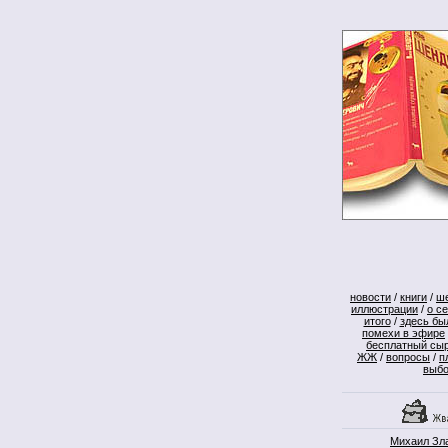
новости
/
книги
/
ш
иллюстрации
/
о с
итого
/
здесь бы
помехи в эфире
бесплатный сы
ЖЖ
/
вопросы
/
п
выб
Михаил Зл