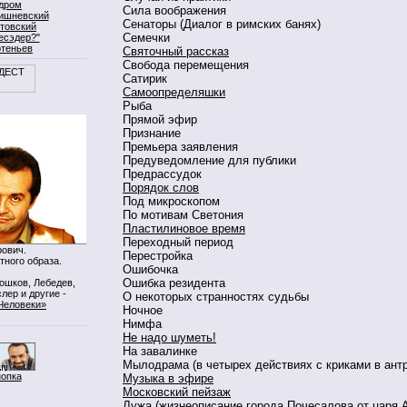
дром
Сила воображения
ишневский
Сенаторы (Диалог в римских банях)
товский
Семечки
есэдер?"
ртеньев
Святочный рассказ
Свобода перемещения
Сатирик
Самоопределяшки
Рыба
Прямой эфир
Признание
Премьера заявления
Предуведомление для публики
Предрассудок
Порядок слов
Под микроскопом
По мотивам Светония
Пластилиновое время
Переходный период
ович.
Перестройка
тного образа.
Ошибочка
Ошибка резидента
Мошков, Лебедев,
лер и другие -
О некоторых странностях судьбы
Человеки»
Ночное
Нимфа
Не надо шуметь!
На завалинке
Мылодрама (в четырех действиях с криками в антр
нопка
Музыка в эфире
Московский пейзаж
Лужа (жизнеописание города Почесалова от царя 