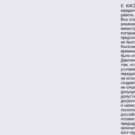
Е. КИСЕ
юридич
работа.
Все это
решени
министр
которы
предло
не было
Киселев
времен
было оч
Давлен
том, ч
условие
передач
на осно
создает
не отка
допуще
допусти
досроч
я напис
поскол
россий
отозват
предыд
окончат
кого пе