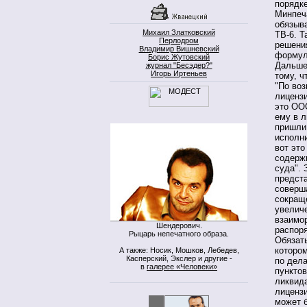
порядк
Минпеч
обязыв
Михаил Златковский
ТВ-6. Т
Перлодром
решения
Владимир Вишневский
формули
Борис Жутовский
Дальше 
журнал "Бесэдер?"
Игорь Иртеньев
тому, ч
"По во
лицензи
это ООО
ему в 
пришли
исполни
вот это
содерж
суда". 
предст
соверш
сокраще
увелич
взаимор
Шендерович.
распор
Рыцарь непечатного образа.
Обязать
котором
А также: Носик, Мошков, Лебедев,
Касперский, Экслер и другие -
по дела
в
галерее «Человеки»
пунктов
ликвид
лиценз
может б