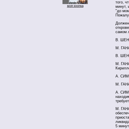
того, ч
моя кнопка
минут, 
"до мо
Пожалу
Должен 
открове
самом 
В. ШЕН
М. ГАН
В. ШЕН
М. ГАН
Кирилл
А. СИМ
М. ГАН
А. СИМ
находим
требует
М. ГАН
обеспе
приост
ликвида
5 минут