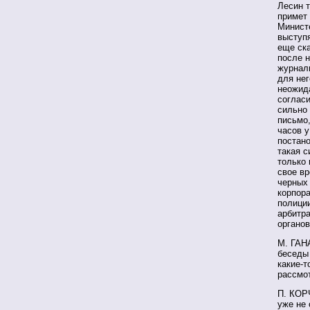
Лесин т
примет 
Министе
выступя
еще ск
после н
журнали
для нег
неожида
согласи
сильно 
письмо
часов у
постано
такая с
только 
свое в
черных
корпора
полиции
арбитр
органо
М. ГАН
беседы
какие-т
рассмо
П. КОРЧ
уже не