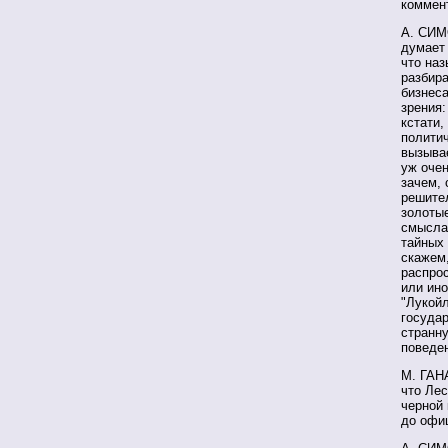
коммен
А. СИМО
думает 
что наз
разбира
бизнеса
зрения:
кстати,
политич
вызывае
уж очен
зачем, 
решител
золотые
смысла,
тайных 
скажем,
распро
или ино
"Лукойл
государ
странн
поведе
М. ГАН
что Лес
черной 
до офи