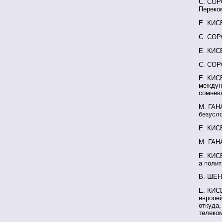
С. СОРО
Переко
Е. КИС
С. СОР
Е. КИСЕ
С. СОР
Е. КИСЕ
междун
сомнева
М. ГАН
безусл
Е. КИС
М. ГАН
Е. КИСЕ
а полит
В. ШЕН
Е. КИС
европей
откуда
телеко