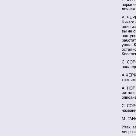
порки ч
личная 
А. ЧЕРК
Чикаго 
один из
вы не с
поступо
работат
ушла. 
остали
Киселе
С. СОРО
послед
А.ЧЕРК
третьег
А. НОРК
читали 
описана
С. СОР
названи
М. ГАН
Итак, з
лицензи