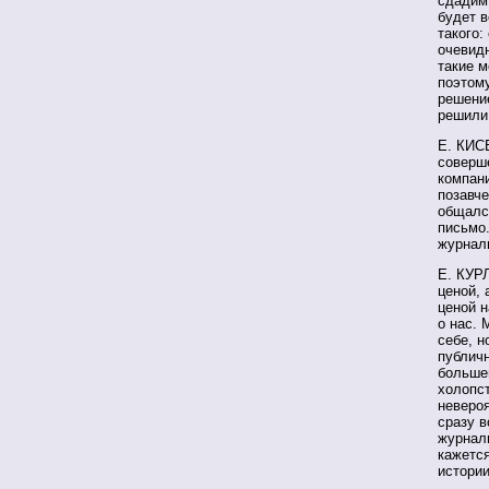
сдадим
будет в
такого:
очевидн
такие м
поэтому
решение
решили
Е. КИС
соверш
компан
позавче
общался
письмо
журнал
Е. КУР
ценой, 
ценой н
о нас. 
себе, н
публичн
большев
холопст
невероя
сразу в
журнали
кажется
истории