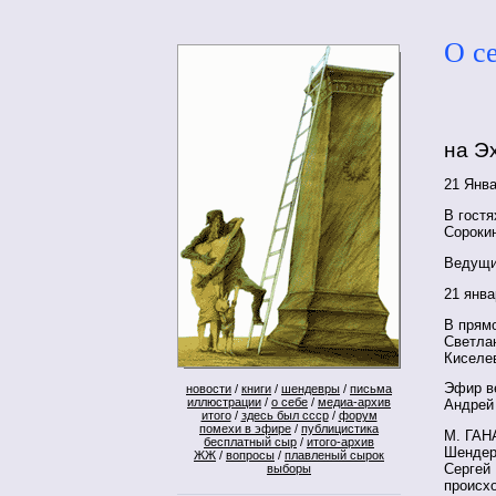
О с
на Э
21 Янва
В гостя
Сороки
Ведущи
21 янва
В прям
Светла
Киселев
Эфир в
новости
/
книги
/
шендевры
/
письма
иллюстрации
/
о себе
/
медиа-архив
Андрей
итого
/
здесь был ссср
/
форум
помехи в эфире
/
публицистика
М. ГАН
бесплатный сыр
/
итого-архив
Шендер
ЖЖ
/
вопросы
/
плавленый сырок
Сергей 
выборы
происх