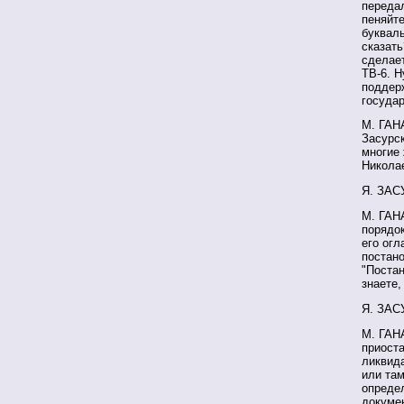
передал
пеняйте
букваль
сказать
сделает
ТВ-6. Н
поддерж
государ
М. ГАН
Засурск
многие
Никола
Я. ЗАС
М. ГАН
порядо
его ог
постано
"Поста
знаете,
Я. ЗАС
М. ГАН
приост
ликвида
или там
определ
докумен