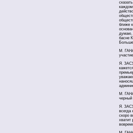
сказать
каждом 
действо
обществ
обществ
ближе к
основан
думаю, 
басне К
Большег
М. ГАН
участие
Я. ЗАСУ
кажется
премьер
уважаю,
нанося
админи
М. ГАН
черный
Я. ЗАСУ
всегда 
скоро в
хватит 
воврем
М. ГАН