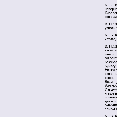
М. ГАН
наверно
Киселев
отозвал
В. ПОЗН
узнать?
М. ГАН
хотите
В. ПОЗН
как-то 
мне пот
говорит
безобра
бумагу,
Но вот 
сказать
тошнит.
Лесин, 
был чер
И я дум
я еще н
принять
даже по
омерзит
самом 
М. ГАН