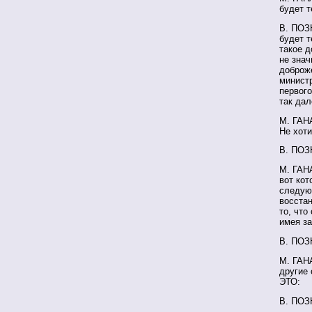
будет т
В. ПОЗН
будет т
такое д
не знач
доброж
министр
первого
так дал
М. ГАН
Не хоти
В. ПОЗН
М. ГАН
вот кот
следующ
восстан
то, что
имея за
В. ПОЗ
М. ГАНА
другие 
ЭТО:
В. ПОЗН