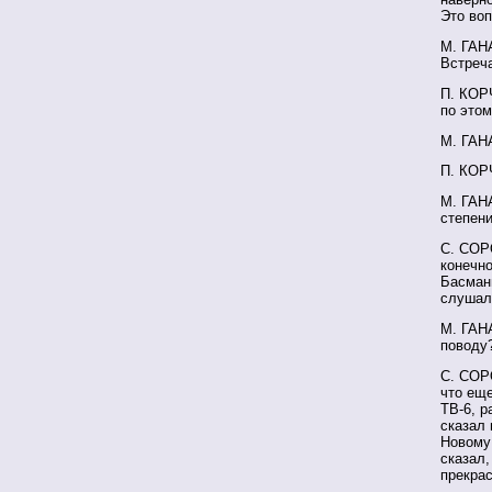
Это воп
М. ГАН
Встреча
П. КОРЧ
по этом
М. ГАН
П. КОР
М. ГАН
степени
С. СОРО
конечно
Басманн
слушала
М. ГАН
поводу
С. СОР
что еще
ТВ-6, р
сказал 
Новому 
сказал,
прекрас