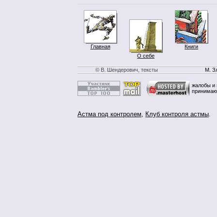
Главная
Книги
О себе
© В. Шендерович, тексты
М. З
жалобы и 
принимаю
Астма под контролем
,
Клуб контроля астмы
.