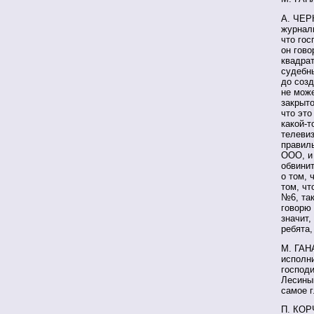
А. ЧЕРК
журнал
что гос
он гово
квадрат
судебн
до соз
не може
закрыто
что это
какой-т
телевиз
правиль
ООО, и 
обвинит
о том, 
том, чт
№6, так
говорю 
значит,
ребята,
М. ГАН
исполн
господи
Лесиным
самое 
П. КОРЧ