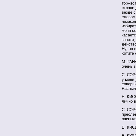
торжест
стране 
везде 
словом.
незакон
избират
меня со
касаетс
знаете,
действо
Ну, по 
хотите 
М. ГАН
очень з
С. СОР
у меня 
соверше
Распыля
Е. КИСЕ
лично в
С. СОР
преслед
распыля
Е. КИС
Е. КУР