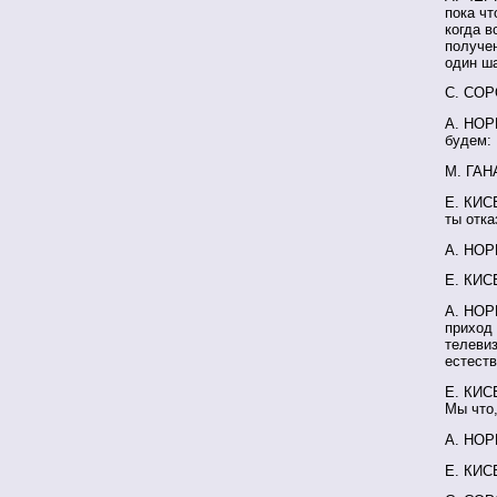
пока чт
когда в
получен
один ша
С. СОР
А. НОРК
будем:
М. ГАН
Е. КИСЕ
ты отка
А. НОРК
Е. КИСЕ
А. НОРК
приход 
телевиз
естеств
Е. КИС
Мы что,
А. НОР
Е. КИСЕ