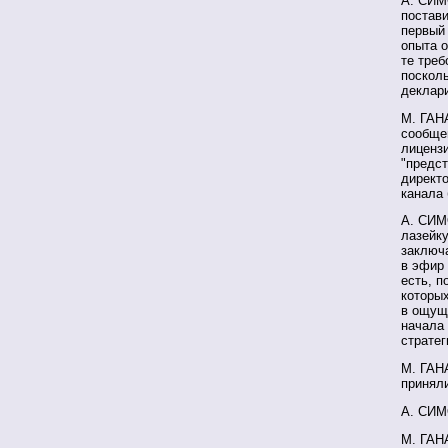
А. СИМО
постави
первый 
опыта 
те треб
посколь
деклари
М. ГАН
сообще
лицензи
"предс
директо
канала
А. СИМ
лазейку
заключа
в эфир 
есть, п
которы
в ощущ
начала 
стратег
М. ГАН
приняли
А. СИМ
М. ГАН