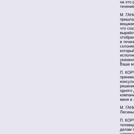
на это 
течение
М. ГАН
пришла 
вещание
что ска
выработ
отобран
в течен
склоняе
которы
исполне
указано
Ваше м
П. КОР
приним
консуль
решение
одного 
компани
меня в 
М. ГАН
Лесины
П. КОР
телевид
делам 
наверно