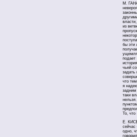
М. ГАН
невероя
законны
другими
власти,
из ветв
пропуск
некотор
поступа
бы эти 
получае
ущемляю
подает 
история
чьей со
задать 
соверше
что тем
я надею
задним 
таки вл
нельзя.
пунктом
предпо
То, что
Е. КИСЕ
сейчас 
одно, ч
говорил