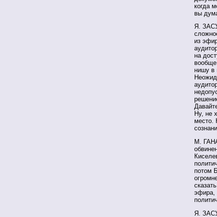
когда м
вы дум
Я. ЗАС
сложнос
из эфир
аудито
на дост
вообще
нишу в
Неожид
аудитор
недопус
решение
Давайт
Ну, не 
место. 
сознани
М. ГАН
обвинен
Киселев
политич
потом Б
огромне
сказать
эфира, 
полити
Я. ЗАСУ