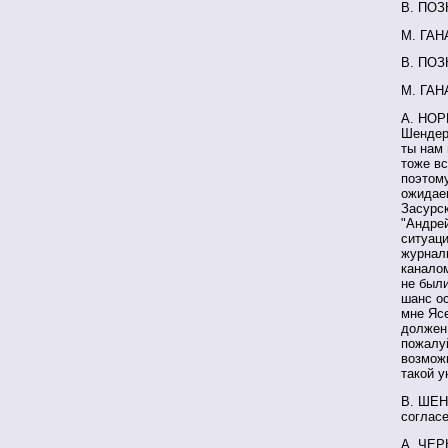
В. ПОЗН
М. ГАН
В. ПОЗ
М. ГАН
А. НОРК
Шендеро
ты нам 
тоже вс
поэтому
ожидае
Засурск
"Андрей
ситуаци
журнал
каналом
не были
шанс ос
мне Ясе
должен 
пожалуй
возмож
такой у
В. ШЕНД
согласе
А. ЧЕР