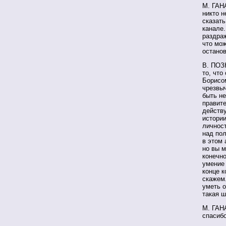
М. ГАН
никто н
сказать
канале.
раздраж
что мож
остано
В. ПОЗН
то, что
Борисом
чрезвыч
быть н
правите
действу
истории
личнос
над пол
в этом 
но вы м
конечно
умение 
конце к
скажем.
уметь о
такая ш
М. ГАН
спасибо