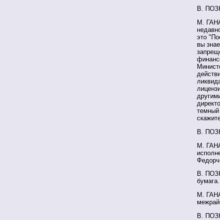
В. ПОЗ
М. ГАН
недавно
это "По
вы знае
запрещ
финансо
Минист
действи
ликвид
лицензи
другим
директ
темный
скажите
В. ПОЗН
М. ГАН
исполн
Федорче
В. ПОЗН
бумага.
М. ГАН
межрайо
В. ПОЗ