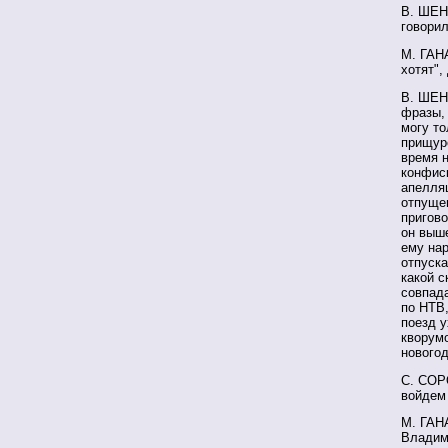
В. ШЕН
говорил
М. ГАНА
хотят",
В. ШЕН
фразы, 
могу то
прищуре
время н
конфиск
апелляц
отпущен
пригово
он выше
ему нар
отпуска
какой с
совпад
по НТВ,
поезд у
кворумо
новогод
С. СОР
войдем
М. ГАН
Владим