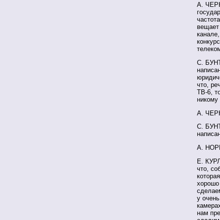
А. ЧЕР
государ
частот
вещает 
канале,
конкурс
телеко
С. БУНТ
написан
юридич
что, ре
ТВ-6, т
никому 
А. ЧЕРК
С. БУНТ
написан
А. НОРК
Е. КУРЛ
что, со
котора
хорошо 
сделае
у очень
камерах
нам пре