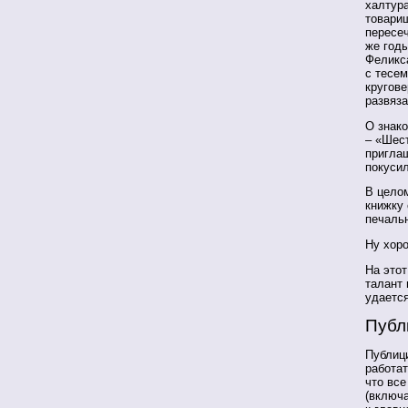
халтур
товарищ
пересеч
же годы
Феликса
с тесем
кругове
развяза
О знак
– «Шест
пригла
покусил
В цело
книжку 
печальн
Ну хоро
На этот
талант 
удается
Публ
Публиц
работат
что вс
(включ