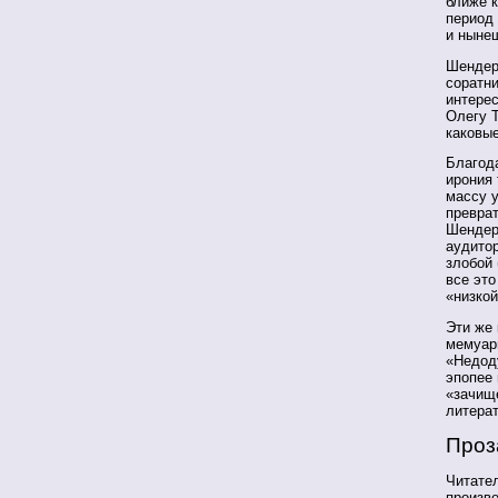
ближе к
период 
и ныне
Шендеро
соратн
интерес
Олегу Т
каковы
Благод
ирония 
массу 
превра
Шендер
аудито
злобой 
все это
«низкой
Эти же
мемуар
«Недод
эпопее 
«зачищ
литерат
Проз
Читател
произв