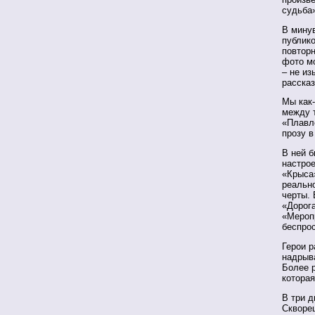
судьба»
В мину
публико
повтор
фото м
– не и
рассказ
Мы как-
между т
«Плавл
прозу в
В ней б
настро
«Крыса
реально
черты. 
«Дорог
«Меропр
беспрос
Герои р
надрыва
Более р
которая
В три д
Скворе