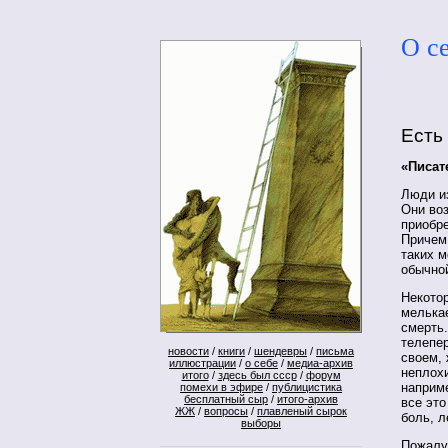
О с
Есть
«Писат
Люди и
Они во
приобре
Причем 
таких м
обычной
Некото
мелькае
смерть.
телепер
новости
/
книги
/
шендевры
/
письма
своем, 
иллюстрации
/
о себе
/
медиа-архив
неплохи
итого
/
здесь был ссср
/
форум
наприме
помехи в эфире
/
публицистика
бесплатный сыр
/
итого-архив
все эт
ЖЖ
/
вопросы
/
плавленый сырок
боль, л
выборы
Пожалуй