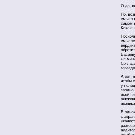
О да, п
Но, воз
смысл н
самом 
Коклюш
Посколь
смысле 
вердик
обратит
Басаеву
же мин
Соглас
гораздо
А вот, 
чтобы 
у полиц
заодно 
всей пя
обиженн
возника
В одно
с экран
«качест
разгово
аудитор
улыбают