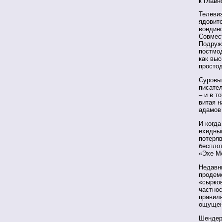
к главн
Телевиз
ядовито
воедин
Совмес
Подруж
постмо
как вы
просто
Суровы
писател
– и в т
витая 
адамов
И когда
ехидным
потеряв
беспло
«Эхе М
Недавн
продем
«сырко
частнос
правиль
ощущен
Шендер