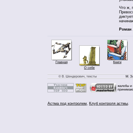
Что ж, 
Превосх
диктует
начинаю
Роман
Главная
Книги
О себе
© В. Шендерович, тексты
М. З
жалобы и 
принимаю
Астма под контролем
,
Клуб контроля астмы
.