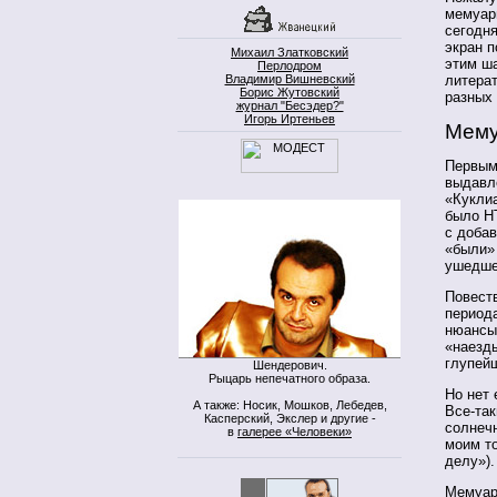
мемуар
сегодня
экран п
Михаил Златковский
этим ша
Перлодром
Владимир Вишневский
литера
Борис Жутовский
разных
журнал "Бесэдер?"
Игорь Иртеньев
Мему
Первым
выдавле
«Кукли
было НТ
с добав
«были» 
ушедше
Повеств
периода
нюансы.
«наезды
глупейш
Шендерович.
Рыцарь непечатного образа.
Но нет 
А также: Носик, Мошков, Лебедев,
Все-та
Касперский, Экслер и другие -
солнечн
в
галерее «Человеки»
моим т
делу»).
Мемуар