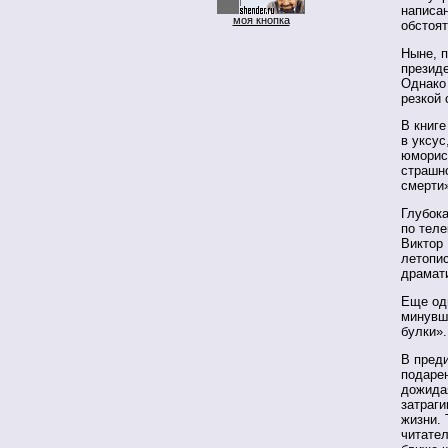
написа
моя кнопка
обстоят
Ныне, п
презид
Однако
резкой 
В книг
в уксус
юморист
страшн
смерти
Глубока
по тел
Виктор
летопис
драмати
Еще од
минувше
булки».
В пред
подаре
дожида
затраги
жизни. 
читател