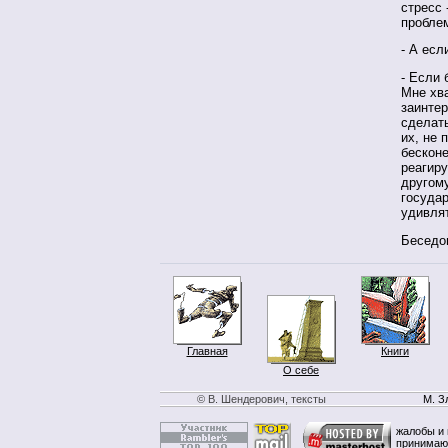
стресс 
пробле
- А есл
- Если 
Мне хва
заинтер
сделать
их, не 
бесконе
реагиру
другому
государ
удивля
Беседо
Главная
Книги
О себе
© В. Шендерович, тексты
М. З
жалобы и 
принимаю