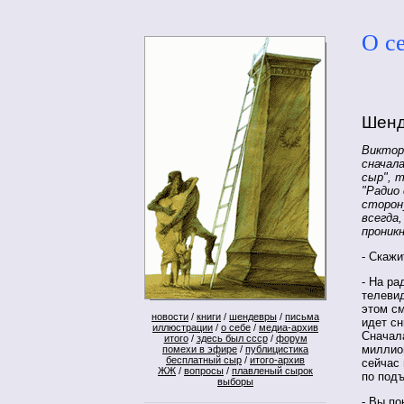
О с
Шенд
Виктор
сначал
сыр", 
"Радио 
сторон
всегда,
проник
- Скажи
- На ра
телевид
этом см
новости
/
книги
/
шендевры
/
письма
идет сн
иллюстрации
/
о себе
/
медиа-архив
Сначала
итого
/
здесь был ссср
/
форум
миллио
помехи в эфире
/
публицистика
бесплатный сыр
/
итого-архив
сейчас 
ЖЖ
/
вопросы
/
плавленый сырок
по подъ
выборы
- Вы по