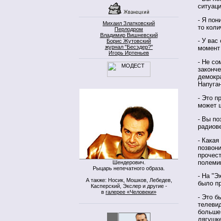
ситуац
- Я пон
Михаил Златковский
то кол
Перлодром
Владимир Вишневский
- У вас
Борис Жутовский
журнал "Бесэдер?"
момент
Игорь Иртеньев
- Не со
законче
демокра
Напуга
- Это 
может 
- Вы по
радиове
- Какая
позвони
прочест
полемик
Шендерович.
Рыцарь непечатного образа.
- На "Э
А также: Носик, Мошков, Лебедев,
было п
Касперский, Экслер и другие -
в
галерее «Человеки»
- Это б
телевид
больше 
лягушке