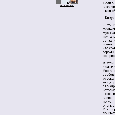
Если в 
моя кнопка
заканчи
- моя о
- Когда
- Это б
мальчик
музыка
пританц
связали
помню: 
что сом
огромны
не при
В этом 
самые 
Убогая 
свободн
русско
люди, р
свободн
которые
чтобы и
зависет
не хотя
очень з
И это 
понимат