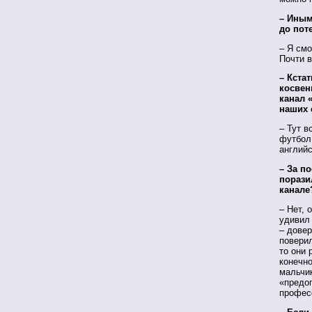
– Иным
до пот
– Я смо
Почти в
– Кста
косвен
канал 
наших 
– Тут в
футбол,
англий
– За п
порази
канале
– Нет, 
удивил
– довер
поверил
то они 
конечно
мальчи
«предоп
профес