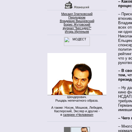
– Како
процес
– Приск
Михаил Златковский
Перлодром
втюхив
Владимир Вишневский
Владими
Борис Жутовский
всех от
журнал "Бесэдер?"
ни одно
Игорь Иртеньев
Никола
Ельцина
спонсир
политич
рейтинг
что у в
рукотво
– В св
том, ч
презид
– Ну да
кино ф
НСДАП. 
Шендерович.
Рыцарь непечатного образа.
требуем
Германи
А также: Носик, Мошков, Лебедев,
имевши
Касперский, Экслер и другие -
в
галерее «Человеки»
– Чего
– Много
нормал