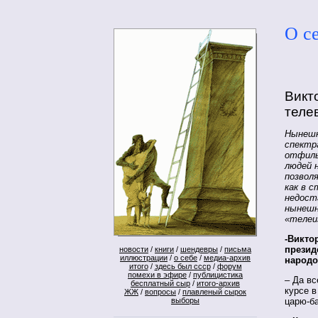
О с
Викт
теле
Нынешн
спектр
отфиль
людей 
позвол
как в 
недост
нынешн
«телеи
-Викто
презид
новости
/
книги
/
шендевры
/
письма
иллюстрации
/
о себе
/
медиа-архив
народо
итого
/
здесь был ссср
/
форум
помехи в эфире
/
публицистика
– Да вс
бесплатный сыр
/
итого-архив
курсе в
ЖЖ
/
вопросы
/
плавленый сырок
выборы
царю-б