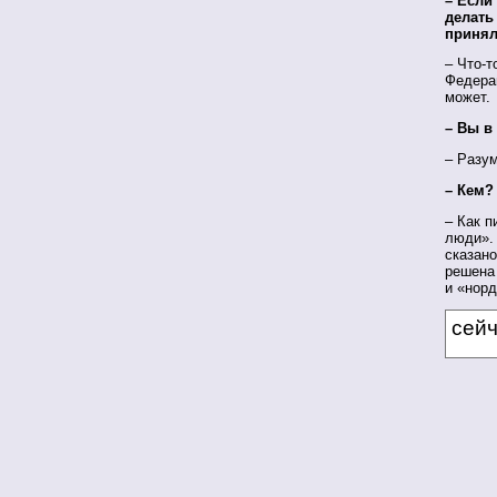
– Если
делать
принял
– Что-т
Федерац
может.
– Вы в
– Разум
– Кем?
– Как 
люди».
сказано
решена
и «нор
сей