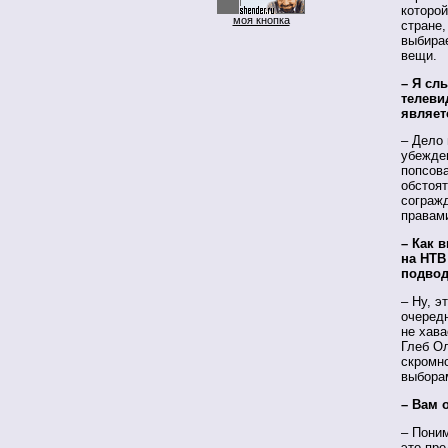
которо
моя кнопка
стране,
выбира
вещи.
– Я сл
телеви
являет
– Дело 
убежден
попсова
обстоят
согражд
правам
– Как 
на НТВ
подвод
– Ну, э
очередн
не хава
Глеб Ол
скромн
выборам
– Вам 
– Поним
это пре