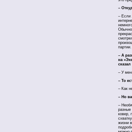
– Отку
– Если 
интерне
немног
Обычно 
прекра
смотрел
произош
партии.
– А ра
на «Эхе
сказал
– У мен
– То ес
– Как н
– Но в
– Необя
разные
ковер, 
схватку
жизни в
подробн
можно п