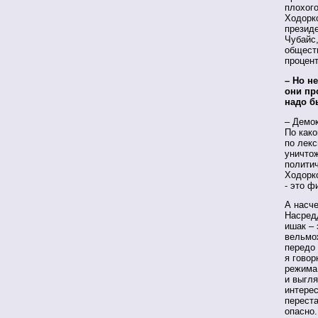
плохого
Ходорко
президе
Чубайс,
обществ
процен
– Но н
они пр
надо б
– Демок
По како
по лекс
уничто
политич
Ходорк
- это ф
А насче
Насредд
ишак – 
вельмож
передо 
я говор
режима,
и выгля
интерес
переста
опасно.