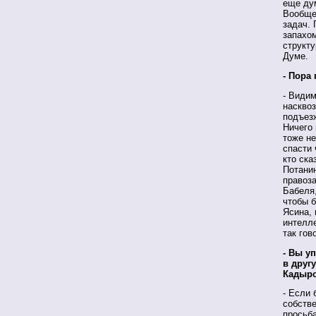
еще дум
Вообще,
задач.
запахо
структу
Думе.
- Пора
- Видим
насквоз
подъезж
Ничего 
тоже н
спасти 
кто ска
Потани
правоза
Бабеля,
чтобы б
Ясина,
интелле
так гов
- Вы у
в друг
Кадыро
- Если 
собстве
просьб