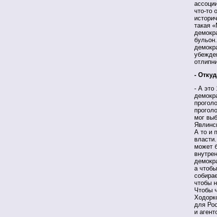
ассоци
что-то 
историч
такая «
демокра
бульон.
демокр
убежден
отлипни
- Отку
- А это
демокра
проголо
проголо
мог вы
Явлинск
А то и 
власти.
может б
внутрен
демокра
а чтобы
собирае
чтобы 
Чтобы ч
Ходорко
для Рос
и агент