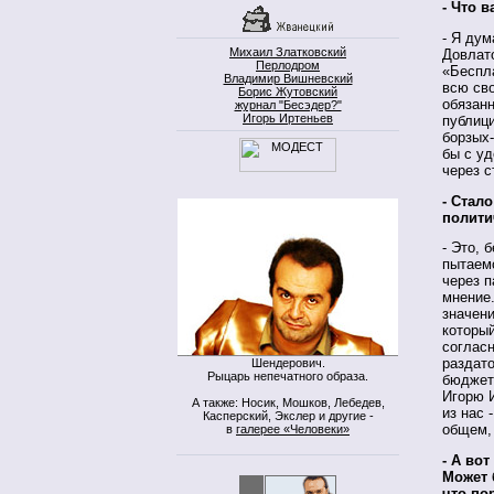
- Что 
- Я дум
Михаил Златковский
Довлато
Перлодром
«Беспл
Владимир Вишневский
всю св
Борис Жутовский
обязанн
журнал "Бесэдер?"
Игорь Иртеньев
публиц
борзых-
бы с уд
через с
- Стал
полити
- Это, 
пытаемс
через п
мнение.
значени
который
согласн
раздато
Шендерович.
Рыцарь непечатного образа.
бюджет.
Игорю 
А также: Носик, Мошков, Лебедев,
из нас 
Касперский, Экслер и другие -
общем,
в
галерее «Человеки»
- А во
Может 
что по