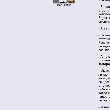
моя кнопка
- В пол
этом, 
человек
Евдоким
смешны
- А вы
- Не ви
отстаив
России 
сегодня
посыла
- А не
прошло
заморо
- Мы кр
явные 
на то, 
обществ
в ту по
субъект
хотел с
надеетс
им наст
- И тем