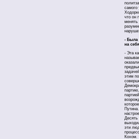
политза
самого 
Ходорко
что он 
менять
разумее
наруша
- Была
на себ
- Эта к
называе
оказали
предвыб
задачей
этим по
соверше
Демокра
партию,
партией
возрожд
которое
Путина
настрое
Десять
выходил
эти лю
процесс
Кохом.