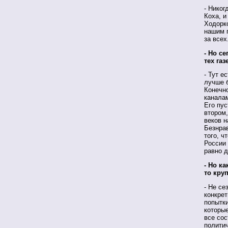
- Никог
Коха, и
Ходорко
нашим г
за всех
- Но се
тех га
- Тут е
лучше 
Конечн
каналам
Его пус
втором,
веков н
Безнрав
того, ч
России 
равно д
- Но к
то кру
- Не се
конкрет
попытк
которые
все сос
политич