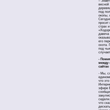
– Знает
весной 
деревя
под пол
окопы, 
Сегодн
просит 
страх и
«Ходор
давеча
оказыва
его пер
охота. 
под чьи
случает
- Поми
между 
сайтах
- Мы, с
единомы
что это
Интерне
эфире Б
сообщил
закули
сидели.
что ска
дескать