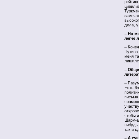
рейтинг
цивилиз
Туркмен
замеча
высоког
дела, у
– Но м
легче 
– Конеч
Путина.
меня т
лишилс
– Обще
литера
– Разум
Есть бл
политик
письма
совмещ
участв
открове
чтобы и
Шарм-ал
нибудь 
так и с
– А су