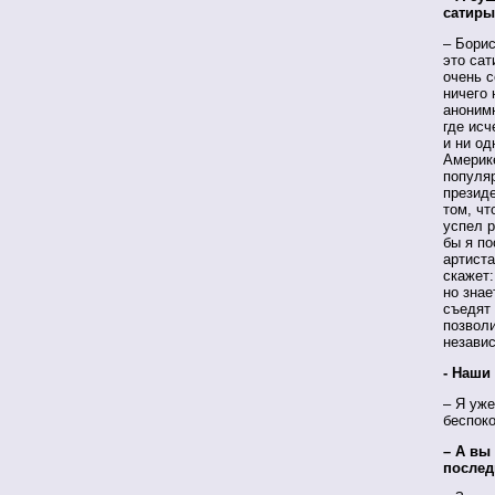
сатир
– Бори
это сат
очень 
ничего 
анонимн
где исч
и ни од
Америк
популяр
президе
том, чт
успел р
бы я по
артиста
скажет:
но знае
съедят
позволи
независ
- Наши
– Я уже
беспок
– А вы
послед