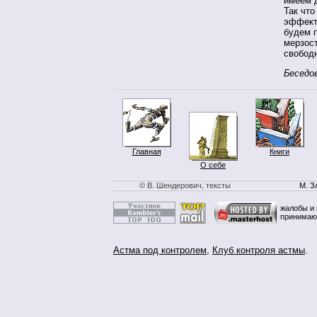
имеем д
Так что
эффект
будем п
мерзост
свобод
Беседо
Главная
Книги
О себе
© В. Шендерович, тексты
М. З
жалобы и 
принимаю
Астма под контролем
,
Клуб контроля астмы
.