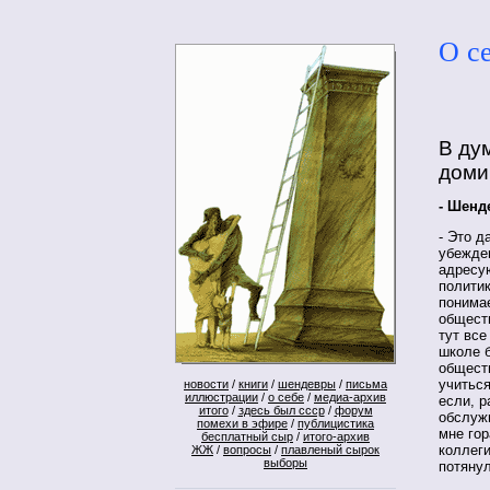
О с
В ду
дом
- Шенд
- Это д
убежден
адресую
политик
понимае
общест
тут все
школе б
обществ
учитьс
новости
/
книги
/
шендевры
/
письма
иллюстрации
/
о себе
/
медиа-архив
если, р
итого
/
здесь был ссср
/
форум
обслужи
помехи в эфире
/
публицистика
мне гор
бесплатный сыр
/
итого-архив
коллеги
ЖЖ
/
вопросы
/
плавленый сырок
выборы
потянул