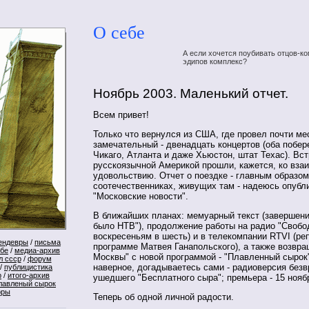
О себе
А если хочется поубивать отцов-ко
эдипов комплекс?
Ноябрь 2003. Маленький отчет.
Всем привет!
Только что вернулся из США, где провел почти ме
замечательный - двенадцать концертов (оба побе
Чикаго, Атланта и даже Хьюстон, штат Техас). Вст
русскоязычной Америкой прошли, кажется, ко вза
удовольствию. Отчет о поездке - главным образом
соотечественниках, живущих там - надеюсь опубли
"Московские новости".
В ближайших планах: мемуарный текст (завершен
было НТВ"), продолжение работы на радио "Свобод
воскресеньям в шесть) и в телекомпании RTVI (ре
ендевры
/
письма
программе Матвея Ганапольского), а также возвра
ебе
/
медиа-архив
Москвы" с новой программой - "Плавленный сырок" 
л ссср
/
форум
наверное, догадываетесь сами - радиоверсия без
/
публицистика
р
/
итого-архив
ушедшего "Бесплатного сыра"; премьера - 15 ноябр
лавленый сырок
оры
Теперь об одной личной радости.