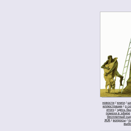
новости
/
книги
/
ш
иллюстрации
/
о с
итого
/
здесь бы
помехи в эфире
бесплатный сы
ЖЖ
/
вопросы
/
п
выб