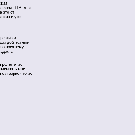
ский
а канал RTVI для
а это от
месяц и уже
реатив и
наши доблестные
 по-прежнему
гадость
апролет этих
иписывать мне
но я верю, что их