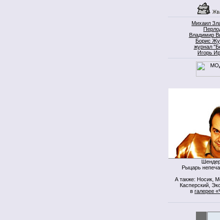
Михаил Зл
Перло
Владимир В
Борис Жу
журнал "Б
Игорь И
Шендер
Рыцарь непеча
А также: Носик, 
Касперский, Экс
в
галерее «