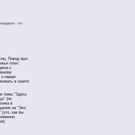
мандиров - это
сяц. Повод был
режья плюс
речи с
имному
 о наших
ковать в газете
ие темы "Здесь
а" (по
плика в
щение на "Эхо
(это, как вы,
временно
я).