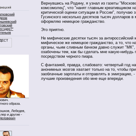
Вернувшись на Родину, я узнал из газеты "Москов
комсомолец", что "нанят главным креативщиком н
критической оценки ситуации в России", получаю з
атковский
Гусинского несколько десятков тысяч долларов в 
дром
оформляю немецкое гражданство.
ишневский
товский
есэдер?"
Это приятно.
ртеньев
Не мифические десятки тысяч за антироссийский к
мифическое же немецкое гражданство, а то, что 
органы, чьим сливным бачком давно служит "МК",
озабочены тем, как бы сделать мне какую-нибудь 
посредством черного пиара.
С фантазией, правда, слабовато: четвертый год н
анонимных мозгов хватает только на то, чтобы пр
заоблачные зарплаты и отправлять в эмиграцию, - 
лучшие произведения обо мне еще впереди.
ович.
тного образа.
Мошков, Лебедев,
лер и другие -
Человеки»