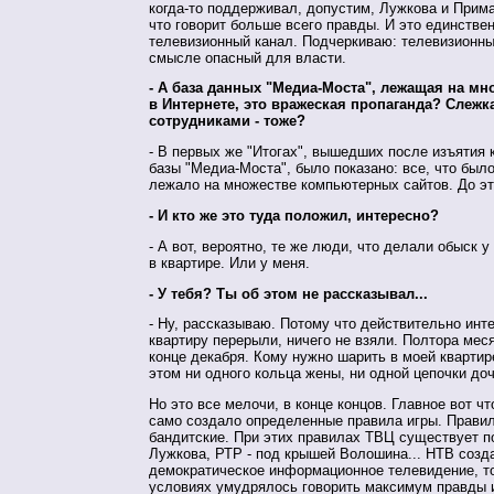
когда-то поддерживал, допустим, Лужкова и Прима
что говорит больше всего правды. И это единстве
телевизионный канал. Подчеркиваю: телевизионны
смысле опасный для власти.
- А база данных "Медиа-Моста", лежащая на мн
в Интернете, это вражеская пропаганда? Слежка
сотрудниками - тоже?
- В первых же "Итогах", вышедших после изъятия
базы "Медиа-Моста", было показано: все, что было
лежало на множестве компьютерных сайтов. До эт
- И кто же это туда положил, интересно?
- А вот, вероятно, те же люди, что делали обыск 
в квартире. Или у меня.
- У тебя? Ты об этом не рассказывал...
- Ну, рассказываю. Потому что действительно инт
квартиру перерыли, ничего не взяли. Полтора меся
конце декабря. Кому нужно шарить в моей квартире
этом ни одного кольца жены, ни одной цепочки до
Но это все мелочи, в конце концов. Главное вот чт
само создало определенные правила игры. Прави
бандитские. При этих правилах ТВЦ существует 
Лужкова, РТР - под крышей Волошина... НТВ созд
демократическое информационное телевидение, то
условиях умудрялось говорить максимум правды 