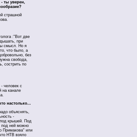
 - ты уверен,
нообразие?
сей страшной
ова.
толога :"Вот две
 дышать, при
бы смысл. Но я
то, что было, а
 добровольно, без
нужна свобода,
ь, сострить по
 - человек с
й на канале
а.
что настолько...
надо объяснять,
ьность -
 под крышей. Под
ь под ней можно
о Примакова" или
 что НТВ взяло