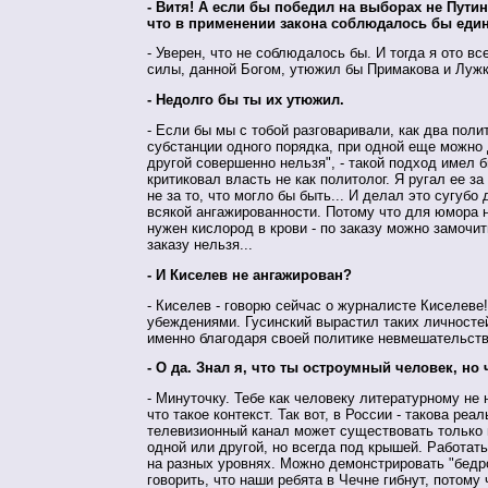
- Витя! А если бы победил на выборах не Путин
что в применении закона соблюдалось бы еди
- Уверен, что не соблюдалось бы. И тогда я ото в
силы, данной Богом, утюжил бы Примакова и Лужк
- Недолго бы ты их утюжил.
- Если бы мы с тобой разговаривали, как два поли
субстанции одного порядка, при одной еще можно
другой совершенно нельзя", - такой подход имел 
критиковал власть не как политолог. Я ругал ее за 
не за то, что могло бы быть... И делал это сугубо
всякой ангажированности. Потому что для юмора 
нужен кислород в крови - по заказу можно замочит
заказу нельзя...
- И Киселев не ангажирован?
- Киселев - говорю сейчас о журналисте Киселеве!
убеждениями. Гусинский вырастил таких личносте
именно благодаря своей политике невмешательств
- О да. Знал я, что ты остроумный человек, но 
- Минуточку. Тебе как человеку литературному не 
что такое контекст. Так вот, в России - такова реал
телевизионный канал может существовать только
одной или другой, но всегда под крышей. Работат
на разных уровнях. Можно демонстрировать "бедр
говорить, что наши ребята в Чечне гибнут, потому