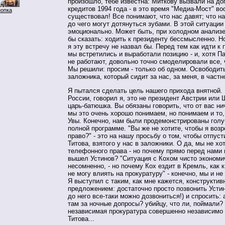
произошло, тебе известна: Миткову вызвали на до
кредитов 1994 года - в это время "Медиа-Мост" в
нопка
существовал! Все понимают, что нас давят; что на
до чего могут дотянуться зубами. В этой ситуации
эмоционально. Может быть, при холодном анализ
бы сказать: ходить к президенту бессмысленно. 
я эту встречу не назвал бы. Перед тем как идти к 
мы встретились и выработали позицию - и, хотя П
не работают, довольно точно смоделировали все, 
Мы решили: просим - только об одном. Освободить
заложника, который сидит за нас, за меня, в частн
Я пытался сделать цель нашего прихода внятной.
России, говорил я, это не президент Австрии или 
царь-батюшка. Вы обязаны говорить, что от вас нич
мы это очень хорошо понимаем, но понимаем и то, 
Увы. Конечно, нам были продемонстрированы голу
полной программе. "Вы же не хотите, чтобы я воз
право?" - это на нашу просьбу о том, чтобы отпус
Титова, взятого у нас в заложники. О да, мы не х
телефонного права - но почему прямо перед нами 
вышел Устинов? "Ситуация с Кохом чисто экономич
несомненно, - но почему Кох ездит в Кремль, как 
не могу влиять на прокуратуру" - конечно, мы и не
Я выступил с таким, как мне кажется, конструкти
предложением: достаточно просто позвонить Устин
до него все-таки можно дозвониться!) и спросить: а
там за ночные допросы? убийцу, что ли, поймали?
независимая прокуратура совершенно независимо
Титова...