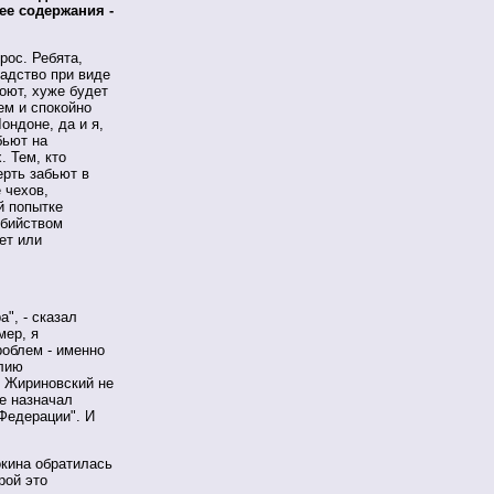
ее содержания -
рос. Ребята,
радство при виде
оют, хуже будет
ем и спокойно
ондоне, да и я,
бьют на
. Тем, кто
ерть забьют в
 чехов,
й попытке
убийством
ет или
а", - сказал
мер, я
роблем - именно
илию
- Жириновский не
е назначал
 Федерации". И
окина обратилась
рой это