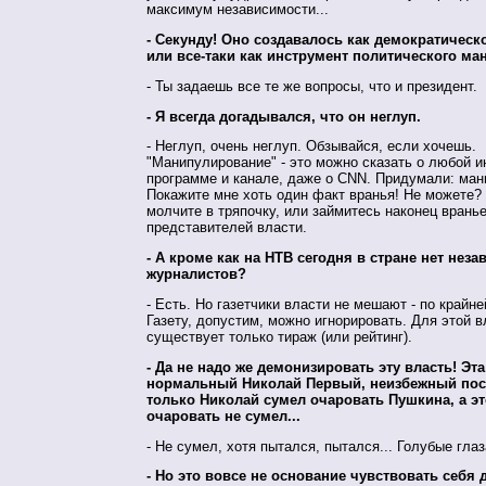
максимум независимости...
- Секунду! Оно создавалось как демократическ
или все-таки как инструмент политического м
- Ты задаешь все те же вопросы, что и президент.
- Я всегда догадывался, что он неглуп.
- Неглуп, очень неглуп. Обзывайся, если хочешь.
"Манипулирование" - это можно сказать о любой 
программе и канале, даже о CNN. Придумали: ман
Покажите мне хоть один факт вранья! Не можете? 
молчите в тряпочку, или займитесь наконец врань
представителей власти.
- А кроме как на НТВ сегодня в стране нет нез
журналистов?
- Есть. Но газетчики власти не мешают - по крайне
Газету, допустим, можно игнорировать. Для этой в
существует только тираж (или рейтинг).
- Да не надо же демонизировать эту власть! Эта
нормальный Николай Первый, неизбежный пос
только Николай сумел очаровать Пушкина, а эт
очаровать не сумел...
- Не сумел, хотя пытался, пытался... Голубые глаза
- Но это вовсе не основание чувствовать себя 