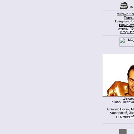
Михаил Зл
Перло
Владимир В
Борис Жу
журнал "Б
Игорь И
Шендер
Рыцарь непеча
А также: Носик, 
Касперский, Экс
в
галерее «