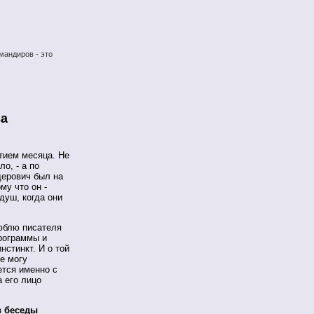
мандиров - это
за
тием месяца. Не
ло, - а по
дерович был на
му что он -
душ, когда они
юблю писателя
рограммы и
нстинкт. И о той
е могу
ется именно с
а его лицо
в беседы