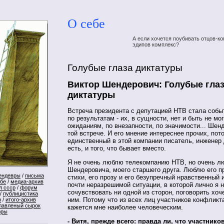
О себе
А если хочется поубивать отцов-ко
эдипов комплекс?
Голубые глаза диктатуры
Виктор Шендерович: Голубые гла
диктатуры
Встреча президента с депутацией НТВ стала собы
по результатам - их, в сущности, нет и быть не мог
ожиданиям, по внезапности, по значимости... Шен
той встрече. И его мнение интереснее прочих, пото
единственный в этой компании писатель, инженер 
есть, и того, что бывает вместо.
Я не очень люблю телекомпанию НТВ, но очень л
Шендеровича, моего старшего друга. Люблю его п
ендевры
/
письма
стихи, его прозу и его безупречный нравственный и
ебе
/
медиа-архив
почти неразрешимой ситуации, в которой лично я н
л ссср
/
форум
сочувствовать ни одной из сторон, поговорить хоч
/
публицистика
ним. Потому что из всех лиц участников конфликт
р
/
итого-архив
лавленый сырок
кажется мне наиболее человеческим.
оры
- Витя, прежде всего: правда ли, что участнико