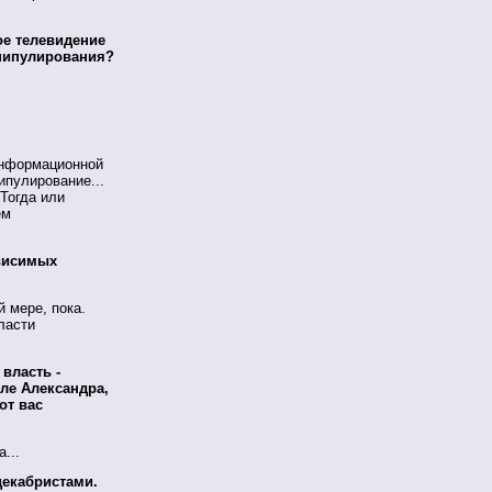
ое телевидение
анипулирования?
информационной
ипулирование...
Тогда или
ем
ависимых
й мере, пока.
ласти
 власть -
ле Александра,
от вас
...
декабристами.