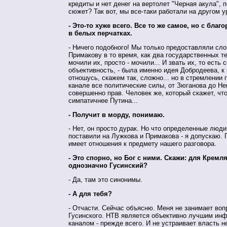
кредиты и нет денег на вертолет "Черная акула", 
сюжет? Так вот, мы все-таки работали на другом у
- Это-то хуже всего. Все то же самое, но с бла
в белых перчатках.
- Ничего подобного! Мы только предоставляли сл
Примакову в то время, как два государственных т
мочили их, просто - мочили... И звать их, то есть 
объективность, - была именно идея Добродеева, к
отношусь, скажем так, сложно... но в стремлении 
канале все политические силы, от Зюганова до Не
совершенно прав. Человек же, который скажет, чт
симпатичнее Путина...
- Получит в морду, понимаю.
- Нет, он просто дурак. Но что определенные люди
поставили на Лужкова и Примакова - я допускаю. 
имеет отношения к предмету нашего разговора.
- Это спорно, но Бог с ними. Скажи: для Кремля
однозначно Гусинский?
- Да, там это синонимы.
- А для тебя?
- Отчасти. Сейчас объясню. Меня не занимает воп
Гусинского. НТВ является объективно лучшим и
каналом - прежде всего. И не устраивает власть н