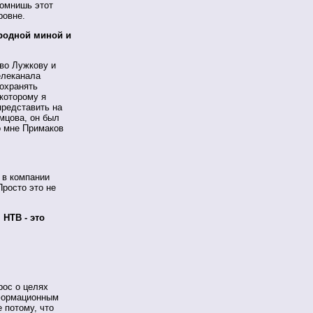
помнишь этот
ровне.
городной миной и
ово Лужкову и
елеканала
сохранять
 которому я
представить на
мцова, он был
о мне Примаков
 в компании
Просто это не
 НТВ - это
рос о целях
нформационным
е потому, что