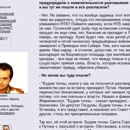
предупредили о нежелательности разглашения 
а вы тут же пошли и все разгласили?
атковский
- Нет. Но забавно, что ты вообще задаешь этот воп
дром
чему вы радуетесь, откуда это нескрываемое зло
ишневский
убиваемого НТВ? Поймите наконец: если НТВ закр
товский
есэдер?"
не нам. Гусинский удит рыбу под испанским солнц
ртеньев
проудит ее еще семь лет, Киселев не пропадет в Л
поверь, не пропаду. Хуже будет тем, чьих детей у
четвертой и пятой чеченских предвыборных войнах
замерзнет в Приморье или Сибири. Тем, кого насм
армии. Наш народ - в отличие, допустим, от тех же
выходящих на Вацлавскую площадь при малейше
цензуры, - все еще не понял, что между ложью и 
существует прямая связь. Власть, которая искажа
замалчивает правду, обречена убивать.
- Но зачем вы туда пошли?
- "Будем точны, иначе у нас не получится разговор
множество раз за встречу президент Путин. Напри
перечислил бизнесменов, у которых нет никаких п
ович.
потому, что они лояльны к власти. Назвал и фам
тного образа.
Жириновского. "Будем точны, - сказал президент, 
бизнесмен. Он депутат Госдумы. Будем точны: я н
Мошков, Лебедев,
Устинова, я его представил, а назначил его Совет
лер и другие -
Человеки»
другие, столь же принципиальные поправки.
Так вот, об этой встрече. Будем точны: Света Сор
к Путину с просьбой о встрече. Обстановка, в кото