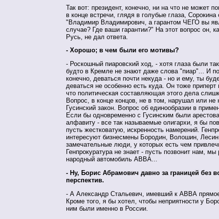
Так вот: президент, конечно, ни на что не может по
в конце встречи, глядя в голубые глаза, Сорокина
"Владимир Владимирович, а гарантом ЧЕГО вы яв
случае? Где ваши гарантии?" На этот вопрос он, к
Русь, не дал ответа.
- Хорошо; в чем были его мотивы?
- Роскошный пиаровский ход, - хотя глаза были так
будто в Кремле не знают даже слова "пиар"... И п
конечно, деваться почти некуда - но и ему, ты бу
деваться не особенно есть куда. Он тоже приперт 
что политическая составляющая этого дела слиш
Вопрос, в конце концов, не в том, нарушал или не
Гусинский закон. Вопрос об единообразии в примен
Если бы одновременно с Гусинским были арестова
алфавиту - все так называемые олигархи, я бы по
пусть жестковатую, искренность намерений. Генпр
интересуют бизнесмены Бородин, Волошин, Лесин 
замечательные люди, у которых есть чем привлеч
Генпрокуратура не знает - пусть позвонит нам, мы
народный автомобиль АВВА...
- Ну, Борис Абрамович давно за границей без в
перспектив.
- А Александр Стальевич, имевший к АВВА прямо
Кроме того, я бы хотел, чтобы неприятности у Бор
ним были именно в России.