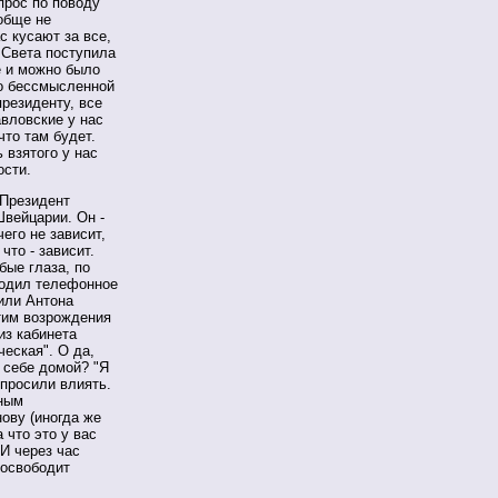
прос по поводу
ообще не
с кусают за все,
 Света поступила
е и можно было
Но бессмысленной
президенту, все
авловские у нас
что там будет.
 взятого у нас
ости.
 Президент
Швейцарии. Он -
его не зависит,
что - зависит.
бые глаза, по
родил телефонное
тили Антона
отим возрождения
из кабинета
еская". О да,
к себе домой? "Я
 просили влиять.
вным
ову (иногда же
 что это у вас
 И через час
 освободит