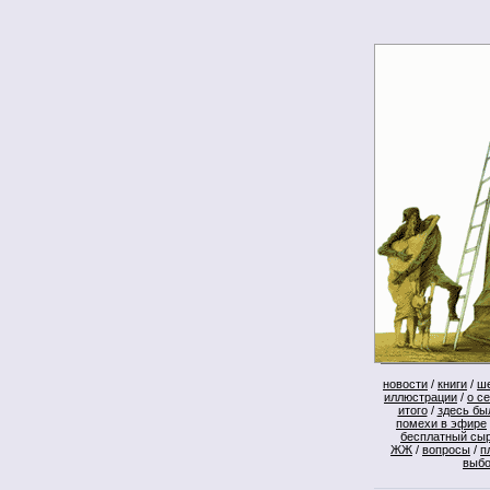
новости
/
книги
/
ш
иллюстрации
/
о с
итого
/
здесь бы
помехи в эфире
бесплатный сы
ЖЖ
/
вопросы
/
п
выб