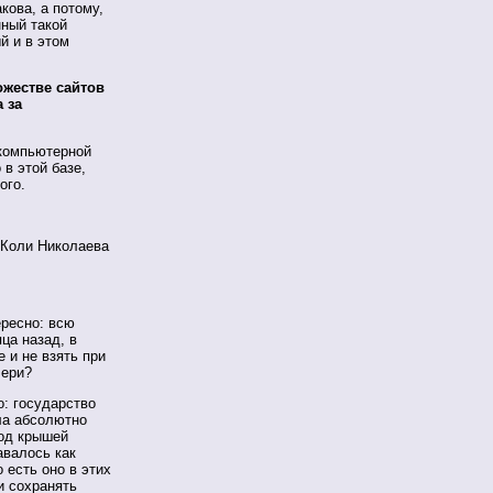
кова, а потому,
нный такой
й и в этом
ожестве сайтов
 за
 компьютерной
 в этой базе,
ого.
у Коли Николаева
ересно: всю
ца назад, в
 и не взять при
чери?
о: государство
ла абсолютно
под крышей
авалось как
 есть оно в этих
и сохранять