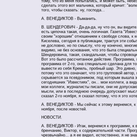
тому, что из меня попытались, и может быть, небе
сделать этого вот мальчика, который кричит: "волк
того, чтобы сказать: ну, господа...
А. ВЕНЕДИКТОВ - Выманить.
В. ШЕНДЕРОВИЧ - Да-да-да, ну что он, вы видите.
есть цепочка такая, очень логичная. Газета "Извес
своим "хорошим" отношением к свободе слова, к 
Киселева, сегодня в публикации, трактуя эти собы
не дословно, но по смыслу, что ну конечно, многи
видимо, не без основания, что это была специальн
Шендеровича, такая, скандальная, чтобы спровоц
Вот это было рассчитанное действие. Программа, 
программа от 2-го, она специально сделана для то
вывести из себя Кремль, пробный шар. Это дивно, 
потому что это означает, что это групповой автор,
скрывается за псевдонимом, под которым вышла э
сегодняшних "Известиях", он... мои коллеги, а вид
мои коллеги, журналисты писали, они не допускаю
мысли, или в последнюю очередь допускают мысль
сказал 2-го ноября, я сказал потому, что я это хот
А. ВЕНЕДИКТОВ - Мы сейчас к этому вернемся, к 
ноября, после новостей.
НОВОСТИ.
А. ВЕНЕДИКТОВ - Итак, вернемся к программе, к
бренчанию, Виктор, к содержательной части. Про
чрезвычайно... а я ее видел, естественно, я не зн