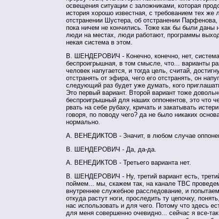
освещения ситуации с заложниками, которая прод
история хорошо известная, с требованием тех же 
отстранении Шустера, об отстранении Парфенова,
пока ничем не кончились. Тоже как бы были даны 
люди на местах, люди работают, программы выход
некая система в этом.
В. ШЕНДЕРОВИЧ - Конечно, конечно, нет, систем
беспроигрышная, в том смысле, что... варианты ра
человек напугается, и тогда цель, считай, достигн
отстранять от эфира, чего его отстранять, он напу
следующий раз будет уже думать, кого приглашать
Это первый вариант. Второй вариант тоже довольн
беспроигрышный для наших оппонентов, это что ч
рвать на себе рубаху, кричать и закатывать истери
говоря, по поводу чего? да не было никаких основ
нормально.
А. ВЕНЕДИКТОВ - Значит, в любом случае оппоне
В. ШЕНДЕРОВИЧ - Да, да-да.
А. ВЕНЕДИКТОВ - Третьего варианта нет.
В. ШЕНДЕРОВИЧ - Ну, третий вариант есть, третий
поймем... мы, скажем так, на канале ТВС проведе
внутреннее служебное расследование, и попытаем
откуда растут ноги, проследить ту цепочку, понять
нас использовать и для чего. Потому что здесь ес
для меня совершенно очевидно... сейчас я все-та