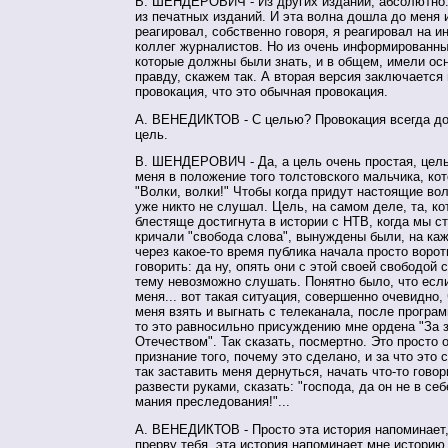
В. ШЕНДЕРОВИЧ - Из других изданий, абсолютно.
из печатных изданий. И эта волна дошла до меня 
реагировал, собственно говоря, я реагировал на
коллег журналистов. Но из очень информированны
которые должны были знать, и в общем, имели ос
правду, скажем так. А вторая версия заключается 
провокация, что это обычная провокация.
А. ВЕНЕДИКТОВ - C целью? Провокация всегда д
цель.
В. ШЕНДЕРОВИЧ - Да, а цель очень простая, цель
меня в положение того толстовского мальчика, кот
"Волки, волки!" Чтобы когда придут настоящие вол
уже никто не слушал. Цель, на самом деле, та, к
блестяще достигнута в истории с НТВ, когда мы с
кричали "свобода слова", вынуждены были, на каж
через какое-то время публика начала просто ворот
говорить: да ну, опять они с этой своей свободой с
тему невозможно слушать. Понятно было, что если
меня... вот такая ситуация, совершенно очевидно,
меня взять и выгнать с телеканала, после програм
то это равносильно присуждению мне ордена "За 
Отечеством". Так сказать, посмертно. Это просто 
признание того, почему это сделано, и за что это 
так заставить меня дернуться, начать что-то говор
развести руками, сказать: "господа, да он не в себ
мания преследования!"...
А. ВЕНЕДИКТОВ - Просто эта история напоминает,
прерву тебя, эта история напоминает мне историю