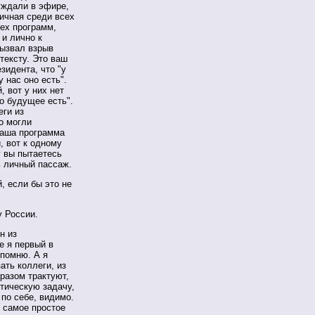
уждали в эфире,
тичная среди всех
сех программ,
 и лично к
вызвал взрыв
 тексту. Это ваш
зидента, что "у
у нас оно есть".
, вот у них нет
то будущее есть".
еги из
о могли
 ваша программа
, вот к одному
у вы пытаетесь
ь личный пассаж.
 если бы это не
 России.
н из
е я первый в
 помню. А я
зать коллеги, из
бразом трактуют,
итическую задачу,
 по себе, видимо.
о самое простое