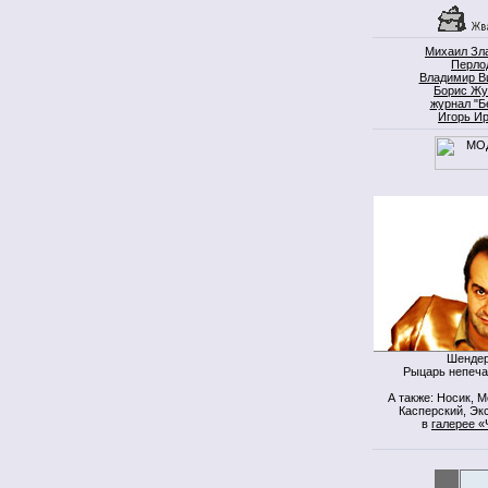
Михаил Зл
Перло
Владимир В
Борис Жу
журнал "Б
Игорь И
Шендер
Рыцарь непеча
А также: Носик, 
Касперский, Экс
в
галерее «