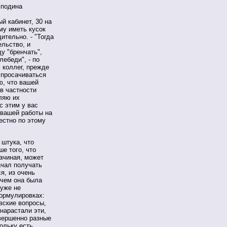
сподина
й кабинет, 30 на
му иметь кусок
ительно. - "Тогда
ельство, и
у "бренчать",
лебеди", - по
 коллег, прежде
а просачиваться
ю, что вашей
в частности
ляю их
с этим у вас
 вашей работы на
естно по этому
 штука, что
е того, что
начиная, может
ачал получать
я, из очень
ичем она была
 уже не
формулировках:
вские вопросы,
нарастали эти,
вершенно разные
ольку есть