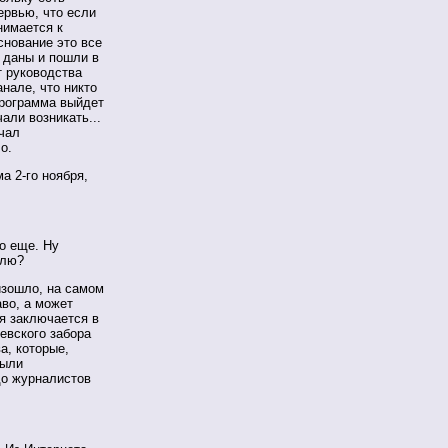
ервью, что если
нимается к
снование это все
и даны и пошли в
т руководства
анале, что никто
программа выйдет
али возникать...
ачал
о.
 2-го ноября,
о еще. Ну
елю?
зошло, на самом
аво, а может
ия заключается в
евского забора
а, которые,
были
до журналистов