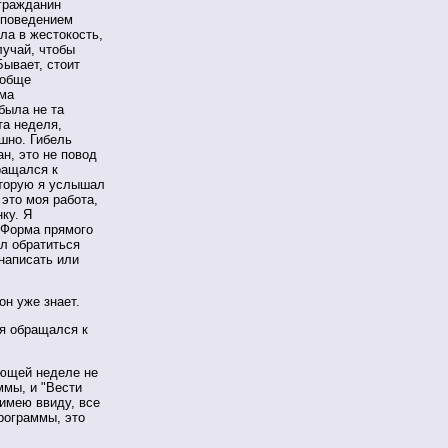
огражданин
 поведением
сла в жестокость,
лучай, чтобы
Бывает, стоит
ообще
мма
была не та
та неделя,
ешно. Гибель
ан, это не повод
ращался к
оторую я услышал
 это моя работа,
ку. Я
 Форма прямого
ел обратиться
 написать или
он уже знает.
 я обращался к
ующей неделе не
ммы, и "Вести
 имею ввиду, все
рограммы, это