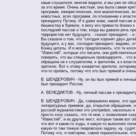
наши слушатели, многие видели, и мы уже ее обс
за это время. Очень жесткая, она была самая кри
программ, юмористических, или аналитических, в
новостных, всех программ, по отношению к власти
президенту Путину. И я даже знаю, какой пассаж 
бешенства в Кремле, я могу его привести близко к
последний пассаж о том, когда вы давали речь пре
террористов нет будущего, - сказал президент, - а 
Вы сказали о том, что "сегодня хоронят двух детей
будущего, а у вас, господин президент, видимо, э
Конец цитаты. И я могу предположить, что те колл
"Известий", которые это писали, они действительн
поверить, что вы специально провоцируете... что
обращена не к слушателям, к зрителям, а к власти
зрителю. Вот к этому конкретно зрителю, котором
что-то пробить, потому что это был прямой и очен
В. ШЕНДЕРОВИЧ - Ну, он бы был прямой и личный,
был президент России.
А. ВЕНЕДИКТОВ - Ну, личный пассаж к президенту
В. ШЕНДЕРОВИЧ - Да, совершенно верно, это оди
литературных приемов, да, открытое обращение, н
русской журналистике это употребил, насколько я
просто хочу сказать, что те мои, с позволения ска
"Известий", и из других мест, которые таким вот о
что вот я какие-то ходы, я какую-то выполнял пол
какую-то там тонкую пиаровскую задачу, ну, судят
Потому что, я повторяю, самое поразительное, чт