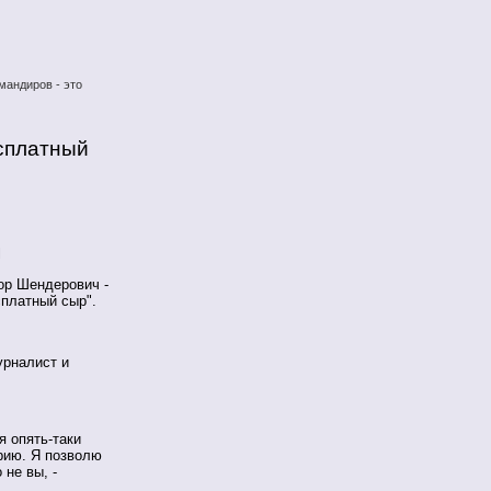
мандиров - это
есплатный
l
ор Шендерович -
платный сыр".
урналист и
я опять-таки
рию. Я позволю
 не вы, -