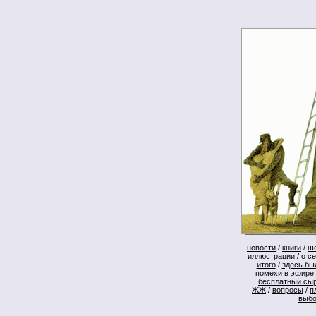
новости
/
книги
/
ш
иллюстрации
/
о с
итого
/
здесь бы
помехи в эфире
бесплатный сы
ЖЖ
/
вопросы
/
п
выб