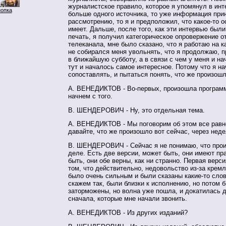
журналистское правило, которое я упомянул в инт
нопка
больше одного источника, то уже информация при
рассмотрению, то я и предположил, что какое-то о
имеет. Дальше, после того, как эти интервью был
печать, я получил категорическое опровержение о
телеканала, мне было сказано, что я работаю на к
не собирался меня увольнять, что я продолжаю, 
в ближайшую субботу, а в связи с чем у меня и нач
тут и началось самое интересное. Потому что я н
сопоставлять, и пытаться понять, что же произошл
А. ВЕНЕДИКТОВ - Во-первых, произошла программа
начнем с того.
В. ШЕНДЕРОВИЧ - Ну, это отдельная тема.
А. ВЕНЕДИКТОВ - Мы поговорим об этом все равн
давайте, что же произошло вот сейчас, через нед
В. ШЕНДЕРОВИЧ - Сейчас я не понимаю, что прои
деле. Есть две версии, может быть, они имеют пр
быть, они обе верны, как ни странно. Первая верс
том, что действительно, недовольство из-за кремл
было очень сильным и были сказаны какие-то слов
скажем так, были близки к исполнению, но потом 
заторможены, но волна уже пошла, и докатилась 
сначала, которые мне начали звонить.
А. ВЕНЕДИКТОВ - Из других изданий?