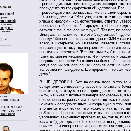
Превосходительством господином референтом го
президента по государственной идеологии. Его
Превосходительство вызывал меня в свой скромны
атковский
20, и осведомился: "Виктуар, вы хотите по-прежне
дром
ишневский
хлеба с маслом?" - Я, естественно, ответил утверд
товский
перестаньте бренчать!" - гаркнул Его Превосходит
есэдер?"
отпустил меня мановением руки". Так вот, по повод
ртеньев
Виктуар, - я напомню, что это Стругацкие, "Гадкие 
поводу "бренчать", вчера и сегодня в СМИ у наших
всего, в Интернете, но и в газете "Известия" стал
информация, и тому подтверждение ваше интервь
последней передачей "Бесплатный сыр" власти, и 
Кремль, крайне недовольны. И я понимаю и разде
недовольство, если бы хозяином был я. И в связи 
могут возникнуть серьезные неприятности на ниве
телевидении. Свидетель Шендерович, что вам изв
делу?
В. ШЕНДЕРОВИЧ - Вот, на самом деле, в том-то и
свидетелю Шендеровичу известно не сильно больш
знаете вы, потому что последние два дня, где-то 
быть, начиная с позднего вечера воскресенья, я н
ович.
совершенно из разных источников, но, как говоритс
тного образа.
близких к осведомленным, информацию о том, пр
Мошков, Лебедев,
вполне категорическая, что можно считать, что ты
лер и другие -
работаешь. Принято решение, и только вопрос в 
Человеки»
увольняют, закрывают программу, ну, такие, пиаро
как это будет сделано. Воскресенье, понедельник 
причем шли совершенно из разных источников, со
журналисты, совершенно из разных агентств. Поск