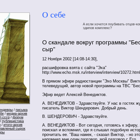
О себе
А если хочется поубивать отцов-ко
эдипов комплекс?
О скандале вокруг программы "Б
сыр"
12 Ноября 2002 [14:08-14:30],
расшифровка взята с сайта "Эха"
http://www.echo.msk.ru/interview/interview/10272.htm
В прямом эфире радиостанции "Эхо Москвы" Викт
телеведущий, автор новой программы на ТВС "Бес
Эфир ведет Алексей Венедиктов.
А. ВЕНЕДИКТОВ - Здравствуйте. У нас в гостях ж
писатель Виктор Шендерович. Добрый день.
ендевры
/
письма
ебе
/
медиа-архив
В. ШЕНДЕРОВИЧ - Здравствуйте.
л ссср
/
форум
/
публицистика
р
/
итого-архив
А. ВЕНЕДИКТОВ - Вот сегодня, готовясь к эфиру, 
лавленый сырок
поискал и вспомнил, где я слышал подобную исто
оры
прочитать ее. "Ваш намек, - сказал Виктор, - но это
напомнил мне один разговор, мой разговор с Его