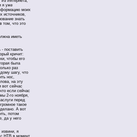
 Из Интернета,
и я уже
 информацию моих
х источников,
нование знать
в том, что это
олжна иметь
 - поставить
орый кричит:
ки, чтобы его
оторая была
только раз
дому шагу, что
ить нос,
лова, на эту
 вот сейчас
 что если сейчас
мы 2-го ноября,
заслуги перед
огромное такое
сделано. А вот
ить, потом
е, да у него
 извини, я
 с НТВ в момент