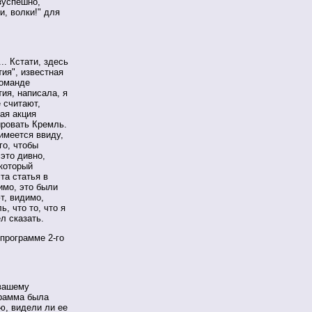
зуспешно,
и, волки!" для
.. Кстати, здесь
тия", известная
команде
тия, написала, я
е считают,
ая акция
ировать Кремль.
имеется ввиду,
го, чтобы
это дивно,
 который
та статья в
имо, это были
т, видимо,
, что то, что я
ел сказать.
программе 2-го
 вашему
грамма была
аю, видели ли ее