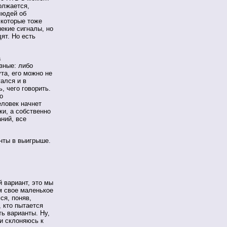
олжается,
людей об
 которые тоже
некие сигналы, но
ят. Но есть
а
зные: либо
ута, его можно не
гался и в
, чего говорить.
о
еловек начнет
ки, а собственно
аний, все
нты в выигрыше.
 вариант, это мы
м свое маленькое
ся, поняв,
, кто пытается
ть варианты. Ну,
ки склоняюсь к