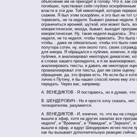
объяснение им не приходит в голову. Что я, как с
погибших, чувствовал себя глубоко оскорбленным
власти в эти дни. Той невнятицей, которая переро
скажем. Я был этим оскорблен, и это был не тот с
тормозить, не та неделя. Бывают разные недели. 
ограничиться иронией, шуткой, или может быть, в
юмористическое, иногда, бывает, выходит програ
юмористическая. Ну, такая неделя выдалась. Это 
неделя, не та неделя, чтобы тормозить. Это была 
чтобы... даже не обязательно, чтобы это было см
полутора сотен, ну, или около того, своих согражд
для юмора. Я обращался к публике, конечно, я об
публике, я анализировал некоторую демагогию, к
в словах нашего президента, и я ее анализировал,
анализировать тексты, и давать им некоторую оцен
проанализировал эти тексты, дал им свою оценку.
обращения, да, это форма есть. Но если бы я хот
лично к Путину, я бы нашел способ лично ему это
передать. Через вас, например.
А. ВЕНЕДИКТОВ - Я постараюсь, но я думаю, что 
В. ШЕНДЕРОВИЧ - Но я просто хочу сказать, нет,
телезрителям, разумеется.
А. ВЕНЕДИКТОВ - И, конечно, то, что вы на след
вышли в эфир, хотя на других каналах все програ
недели", и "Времена", и "Намедни", и "Зеркало", я
вышли в эфир, и вдруг Шендерович исчез после п
как бы вызывает дополнительную реакцию сейчас.