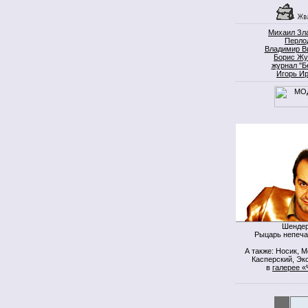
Михаил Зл
Перло
Владимир В
Борис Жу
журнал "Б
Игорь И
Шендер
Рыцарь непеча
А также: Носик, 
Касперский, Экс
в
галерее «