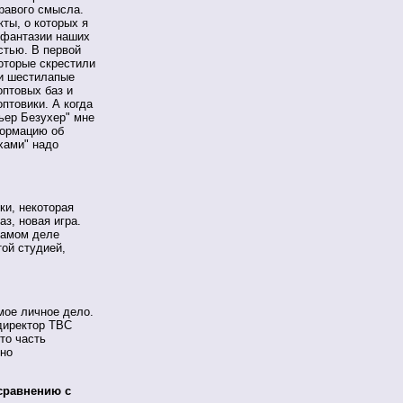
равого смысла.
ты, о которых я
 фантазии наших
стью. В первой
оторые скрестили
ли шестилапые
оптовых баз и
птовики. А когда
ьер Безухер" мне
формацию об
хами" надо
ки, некоторая
аз, новая игра.
самом деле
ой студией,
 мое личное дело.
ндиректор ТВС
то часть
нно
 сравнению с