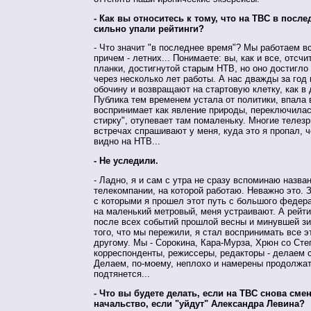
- Как вы относитесь к тому, что на ТВС в посл
сильно упали рейтинги?
- Что значит "в последнее время"? Мы работаем вс
причем - летних... Понимаете: вы, как и все, отсчи
планки, достигнутой старым НТВ, но оно достигло 
через несколько лет работы. А нас дважды за год
обочину и возвращают на стартовую клетку, как в 
Публика тем временем устала от политики, впала 
воспринимает как явление природы, переключила
стирку", отупевает там помаленьку. Многие телез
встречах спрашивают у меня, куда это я пропал, ч
видно на НТВ...
- Не уследили.
- Ладно, я и сам с утра не сразу вспоминаю назва
телекомпании, на которой работаю. Неважно это. 
с которыми я прошел этот путь с большого федер
на маленький метровый, меня устраивают. А рейтин
после всех событий прошлой весны и минувшей зи
того, что мы пережили, я стал воспринимать все э
другому. Мы - Сорокина, Кара-Мурза, Хрюн со Сте
корреспонденты, режиссеры, редакторы - делаем 
Делаем, по-моему, неплохо и намерены продолжат
подтянется...
- Что вы будете делать, если на ТВС снова сме
начальство, если "уйдут" Александра Левина?