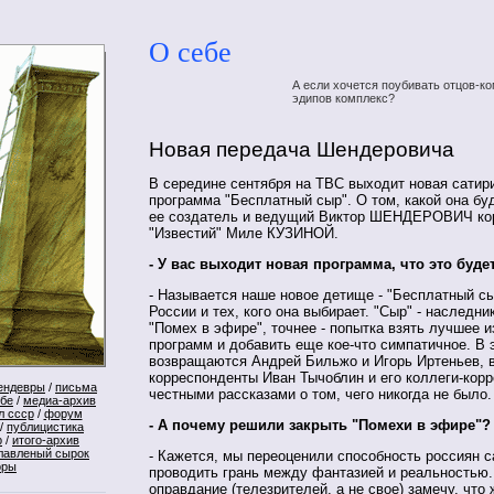
О себе
А если хочется поубивать отцов-ко
эдипов комплекс?
Новая передача Шендеровича
В середине сентября на ТВС выходит новая сатир
программа "Бесплатный сыр". О том, какой она бу
ее создатель и ведущий Виктор ШЕНДЕРОВИЧ ко
"Известий" Миле КУЗИНОЙ.
- У вас выходит новая программа, что это буде
- Называется наше новое детище - "Бесплатный сы
России и тех, кого она выбирает. "Сыр" - наследник
"Помех в эфире", точнее - попытка взять лучшее и
программ и добавить еще кое-что симпатичное. В
возвращаются Андрей Бильжо и Игорь Иртеньев, 
корреспонденты Иван Тычоблин и его коллеги-кор
ендевры
/
письма
честными рассказами о том, чего никогда не было.
ебе
/
медиа-архив
л ссср
/
форум
- А почему решили закрыть "Помехи в эфире"?
/
публицистика
р
/
итого-архив
лавленый сырок
- Кажется, мы переоценили способность россиян 
оры
проводить грань между фантазией и реальностью.
оправдание (телезрителей, а не свое) замечу, что