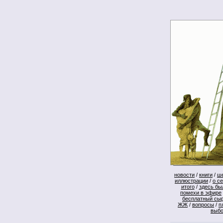
новости
/
книги
/
ш
иллюстрации
/
о с
итого
/
здесь бы
помехи в эфире
бесплатный сы
ЖЖ
/
вопросы
/
п
выб