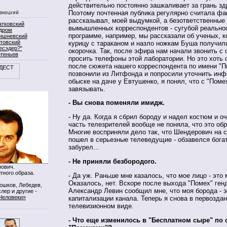
действительно постоянно зашкаливает за грань зд
Поэтому почтенная публика регулярно считала фак
рассказывал, моей выдумкой, а безответственные
атковский
вымышленных корреспондентов - сугубой реально
дром
программе, например, мы рассказали об ученых, к
ишневский
товский
курицу с тараканом и назло ножкам Буша получи
есэдер?"
окорочка. Так, после эфира нам начали звонить с 
ртеньев
просить телефоны этой лаборатории. Но это хоть о
после сюжета нашего корреспондента по имени "П
позвонили из Литфонда и попросили уточнить ин
обыске на даче у Евтушенко, я понял, что с "Поме
завязывать.
- Вы снова поменяли имидж.
- Ну да. Когда я сбрил бороду и надел костюм и оч
часть телезрителей вообще не поняла, что это обр
Многие восприняли дело так, что Шендерович на 
пошел в серьезные телеведущие - обзавелся богат
забурел...
- Не приняли безбородого.
ович.
тного образа.
- Да уж. Раньше мне казалось, что мое лицо - это
Оказалось, нет. Вскоре после выхода "Помех" ге
Мошков, Лебедев,
Александр Левин сообщил мне, что моя борода - э
лер и другие -
Человеки»
капитализации канала. Теперь я снова в первозда
телевизионном виде.
- Что еще изменилось в "Бесплатном сыре" по