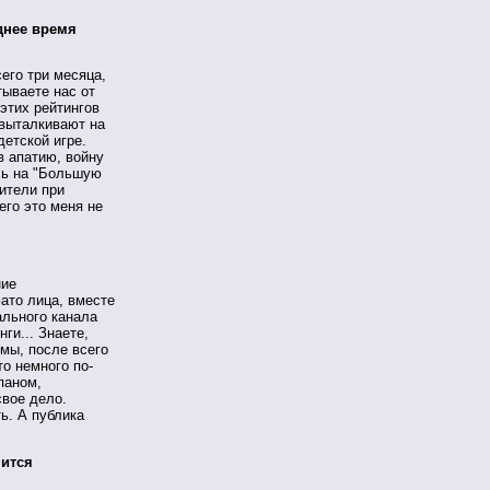
еднее время
его три месяца,
тываете нас от
этих рейтингов
 выталкивают на
детской игре.
в апатию, войну
сь на "Большую
рители при
его это меня не
ние
Зато лица, вместе
ального канала
ги... Знаете,
мы, после всего
то немного по-
паном,
свое дело.
ь. А публика
нится