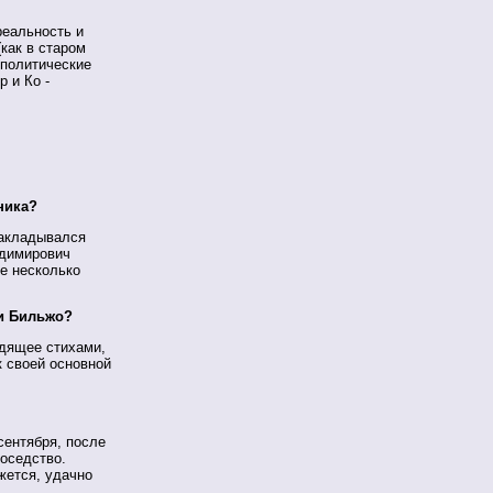
реальность и
как в старом
 политические
 и Ко -
ника?
закладывался
адимирович
же несколько
 и Бильжо?
одящее стихами,
к своей основной
сентября, после
оседство.
жется, удачно