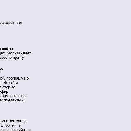
мандиров - это
ическая
дет, рассказывает
рреспонденту
т?
р", программа о
 "Итого" и
з старых
 эфир
в нем остаются
респонденты с
самостоятельно
 Впрочем, в
 жизнь российская