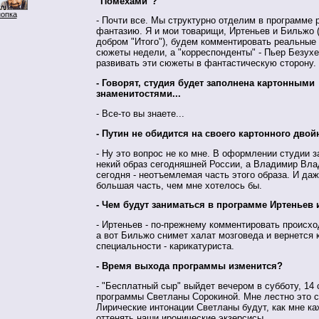
"Помехами"?
нопка
- Почти все. Мы структурно отделим в программе 
фантазию. Я и мои товарищи, Иртеньев и Бильжо (
добром "Итого"), будем комментировать реальные
сюжеты недели, а "корреспонденты" - Пьер Безухер
развивать эти сюжеты в фантастическую сторону.
- Говорят, студия будет заполнена картонными
знаменитостями...
- Все-то вы знаете...
- Путин не обидится на своего картонного двой
- Ну это вопрос не ко мне. В оформлении студии 
некий образ сегодняшней России, а Владимир Вл
сегодня - неотъемлемая часть этого образа. И да
большая часть, чем мне хотелось бы.
- Чем будут заниматься в программе Иртеньев
- Иртеньев - по-прежнему комментировать происх
а вот Бильжо снимет халат мозговеда и вернется 
специальности - карикатуриста.
- Время выхода программы изменится?
- "Бесплатный сыр" выйдет вечером в субботу, 14 
программы Светланы Сорокиной. Мне лестно это с
Лирические интонации Светланы будут, как мне ка
оттенять наши иронические экзерсисы.